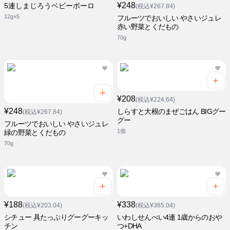
¥248
5連しまじろうベビーボーロ
(税込¥267.84)
12g×5
フルーツでおいしい やさいジュレ
赤い野菜とくだもの
70g
¥208
(税込¥224.64)
¥248
しらすと大根のまぜごはん BIGグー
(税込¥267.84)
グー
フルーツでおいしい やさいジュレ
1個
緑の野菜とくだもの
70g
¥188
¥338
(税込¥203.04)
(税込¥365.04)
シチュー 具たっぷりグーグーキッ
いわしせんべい4連 1歳からのおや
チン
つ+DHA