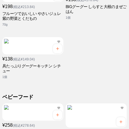
(税込¥170.64)
¥198
BIGグーグー しらすと大根のまぜご
(税込¥213.84)
はん
フルーツでおいしい やさいジュレ
1個
紫の野菜とくだもの
70g
¥138
(税込¥149.04)
具たっぷりグーグーキッチン シチ
ュー
1個
ベビーフード
¥258
(税込¥278.64)