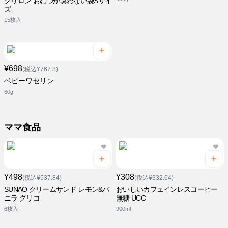
クリロン おむつが臭わない袋Sサイ
ズ
15枚入
¥698
(税込¥767.8)
ベビーワセリン
60g
ママ食品
¥498
¥308
(税込¥537.84)
(税込¥332.64)
SUNAO クリームサンド レモン&バ
おいしいカフェインレスコーヒー
ニラ グリコ
無糖 UCC
6枚入
900ml