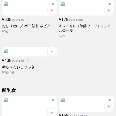
¥638
¥178
(税込¥701.8)
(税込¥195.8)
おしりセレブ WET 詰替 ネピア
キレイキレイ除菌ウエットノンア
ルコール
60枚
10枚
¥438
(税込¥481.8)
赤ちゃんおしりふき
80枚×3個
離乳食
¥158