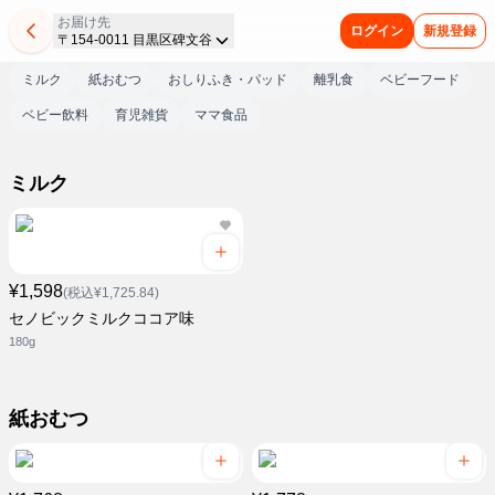
お届け先
ログイン
新規登録
〒154-0011 目黒区碑文谷
ミルク
紙おむつ
おしりふき・パッド
離乳食
ベビーフード
ベビー飲料
育児雑貨
ママ食品
ミルク
¥1,598
(税込¥1,725.84)
セノビックミルクココア味
180g
紙おむつ