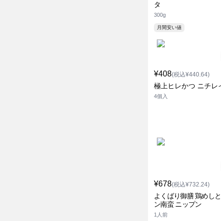
タ
300g
月間安い値
¥408
(税込¥440.64)
極上ヒレかつ ニチレ
4個入
¥678
(税込¥732.24)
よくばり御膳 鶏めし
ン南蛮 ニップン
1人前