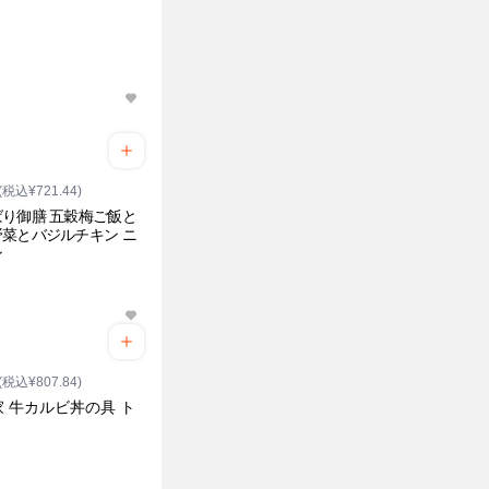
(税込¥721.44)
り御膳 五穀梅ご飯と
菜とバジルチキン ニ
ン
(税込¥807.84)
 牛カルビ丼の具 ト