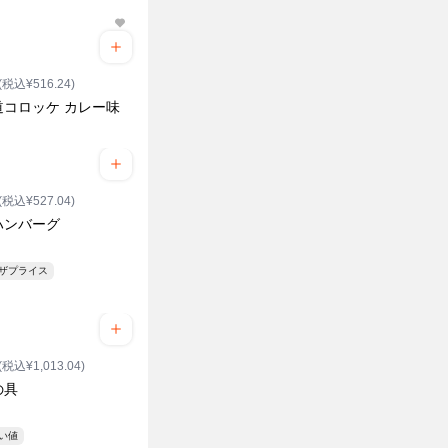
(税込¥516.24)
道コロッケ カレー味
(税込¥527.04)
ハンバーグ
ンザプライス
(税込¥1,013.04)
の具
安い値