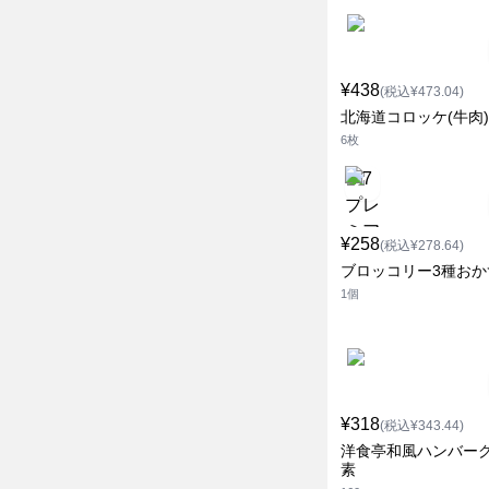
¥438
(税込¥473.04)
北海道コロッケ(牛肉)
6枚
¥258
(税込¥278.64)
ブロッコリー3種おか
1個
¥318
(税込¥343.44)
洋食亭和風ハンバーグ
素