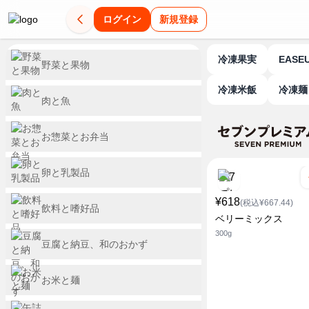
ログイン
新規登録
冷凍果実
EASE
野菜と果物
冷凍米飯
冷凍麺
肉と魚
お惣菜とお弁当
卵と乳製品
¥618
(税込¥667.44)
飲料と嗜好品
ベリーミックス
300g
豆腐と納豆、和のおかず
お米と麺