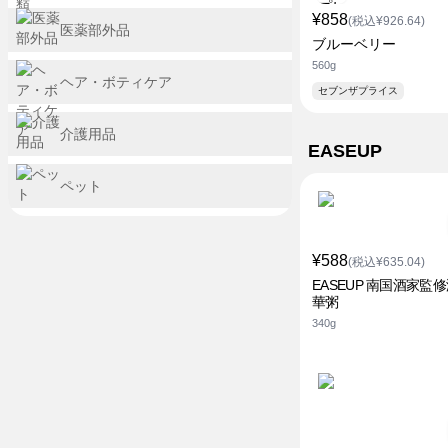
¥858
(税込¥926.64)
医薬部外品
ブルーベリー
560g
ヘア・ボティケア
セブンザプライス
介護用品
EASEUP
ペット
¥588
(税込¥635.04)
EASEUP 南国酒家監
華粥
340g