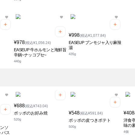
¥998
(税込¥1,077.84)
¥978
EASEUP ブンモジャ入り麻辣
(税込¥1,056.24)
湯
EASEUP 牛ホルモンと海鮮旨
435g
辛鍋~ナッコプセ~
440g
¥688
(税込¥743.04)
¥548
¥408
ポッポのお好み焼
(税込¥591.84)
520g
ポッポの皮つきポテト
洋食
味の
500g
オンソ
4個
トパス