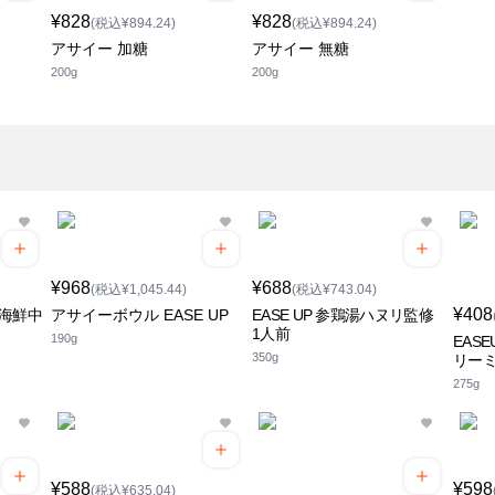
¥828
¥828
(税込¥894.24)
(税込¥894.24)
アサイー 加糖
アサイー 無糖
200g
200g
¥968
¥688
(税込¥1,045.44)
(税込¥743.04)
¥408
修海鮮中
アサイーボウル EASE UP
EASE UP 参鶏湯ハヌリ監修
1人前
190g
EAS
350g
リー
275g
¥588
¥598
(税込¥635.04)