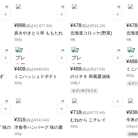
¥998
¥478
¥478
(税込¥1,077.84)
(税込¥516.24)
炭火やきとり串 ももたれ
北海道コロッケ(野菜)
北海
350g
6枚
6枚
¥488
¥408
¥488
ミニ
(税込¥440.64)
(税込¥527.04)
400g
ず
ミニハッシュドポテト
のりチキ 和風醤油味
300g
16個入
セブ
セブンザプライス
¥718
¥938
(税込¥775.44)
¥318
むねから ニチレイ
牛丼
(税込¥343.44)
400g
105g×2
 味の
洋食亭ハンバーグ 味の素
165g
月間