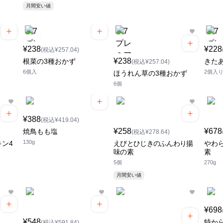
月間安い値
¥238
¥228
(税込¥257.04)
¥238
根菜の3種おかず
きた
(税込¥257.04)
6個入
2個入
ほうれん草の3種おかず
6個
¥388
(税込¥419.04)
¥258
¥678
焼鳥もも塩
(税込¥278.64)
130g
ン4
えびとひじきのふんわり揚
やわ
味の素
素
5個
270g
月間安い値
¥698
¥548
特か
(税込¥591.84)