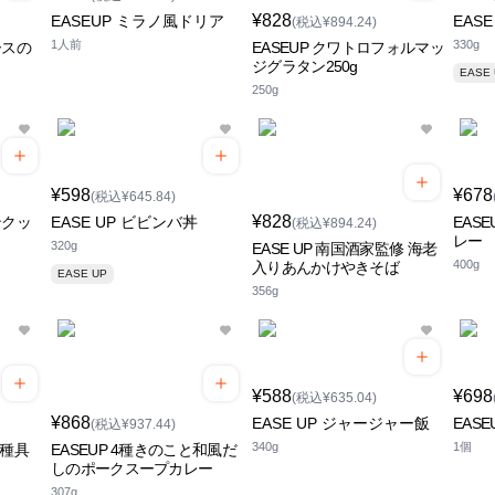
¥828
EASEUP ミラノ風ドリア
EAS
(税込¥894.24)
1人前
330g
ースの
EASEUP クワトロフォルマッ
ジグラタン250g
EASE
250g
¥598
¥678
(税込¥645.84)
¥828
ンクッ
EASE UP ビビンバ丼
EAS
(税込¥894.24)
レー
320g
EASE UP 南国酒家監修 海老
400g
入りあんかけやきそば
EASE UP
356g
¥588
¥698
(税込¥635.04)
¥868
EASE UP ジャージャー飯
EAS
(税込¥937.44)
340g
1個
0種具
EASEUP 4種きのこと和風だ
しのポークスープカレー
307g