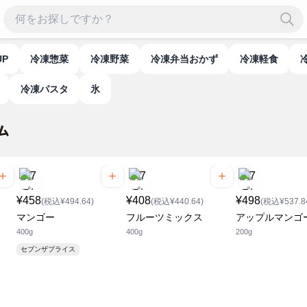
UP
冷凍惣菜
冷凍野菜
冷凍弁当おかず
冷凍軽食
冷凍パスタ
氷
¥458
¥408
¥498
(税込¥494.64)
(税込¥440.64)
(税込¥537.8
マンゴー
フルーツミックス
アップルマンゴ
400g
400g
200g
セブンザプライス