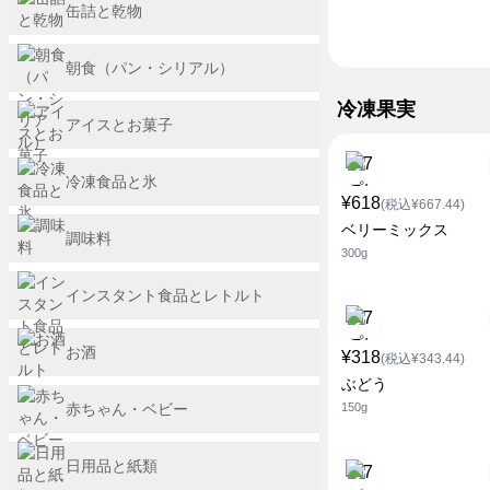
缶詰と乾物
朝食（パン・シリアル）
冷凍果実
アイスとお菓子
冷凍食品と氷
¥618
(税込¥667.44)
ベリーミックス
調味料
300g
インスタント食品とレトルト
お酒
¥318
(税込¥343.44)
ぶどう
赤ちゃん・ベビー
150g
日用品と紙類