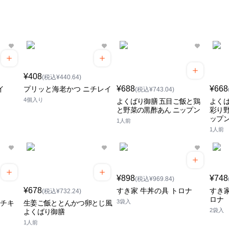
¥408
(税込¥440.64)
¥688
¥668
イ
プリッと海老かつ ニチレイ
(税込¥743.04)
4個入り
よくばり御膳 五目ご飯と鶏
よくば
と野菜の黒酢あん ニップン
彩り野
ップ
1人前
1人前
¥898
¥748
(税込¥969.84)
¥678
すき家 牛丼の具 トロナ
すき家
(税込¥732.24)
ロナ
3袋入
とチキ
生姜ご飯ととんかつ卵とじ風
2袋入
よくばり御膳
1人前