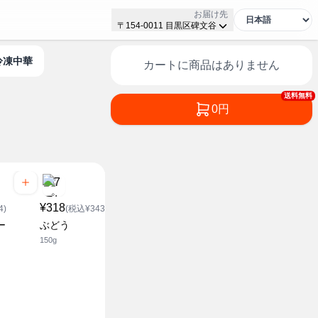
お届け先
〒154-0011 目黒区碑文谷
冷凍中華
カートに商品はありません
送料無料
0円
¥318
¥688
¥248
4)
(税込¥343.44)
(税込¥743.04)
(税込¥2
ー
ぶどう
ブルーベリー
カットレモ
150g
300g
100g