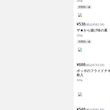
160g
月間安い値
¥538
(税込¥581.04)
ザ★から揚げ味の素
225g
月間安い値
¥688
(税込¥743.04)
ポッポのフライドチキ
枚入
320g
¥548
(税込¥591.84)