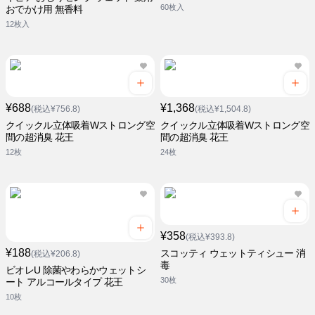
60枚入
おでかけ用 無香料
12枚入
¥688
¥1,368
(税込¥756.8)
(税込¥1,504.8)
クイックル立体吸着Wストロング空
クイックル立体吸着Wストロング空
間の超消臭 花王
間の超消臭 花王
12枚
24枚
¥358
(税込¥393.8)
¥188
スコッティ ウェットティシュー 消
(税込¥206.8)
毒
ビオレU 除菌やわらかウェットシ
30枚
ート アルコールタイプ 花王
10枚