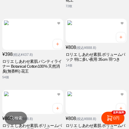
花王
72枚
¥808
(税込¥888.8)
¥398
ロリエ しあわせ素肌 ボリュームパ
(税込¥437.8)
ック 特に多い夜用 35cm 羽つき
ロリエ しあわせ素肌 パンティライ
14個
ナー Botanical Cotton100% 天然消
臭(無香料) 花王
54個
送料無料
検索
0円
¥808
¥808
(税込¥888.8)
(税込¥888.8)
ロリエ しあわせ素肌 ボリュームパ
ロリエ しあわせ素肌 ボリュームパ