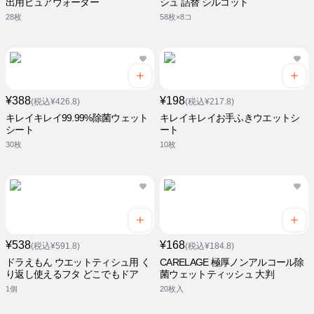
出用ピュアウォーター
シュ 詰替 シルコット
28枚
58枚×8コ
¥388
¥198
(税込¥426.8)
(税込¥217.8)
キレイキレイ99.99%除菌ウェット
キレイキレイお手ふきウエットシ
シート
ート
30枚
10枚
¥538
¥168
(税込¥591.8)
(税込¥184.8)
ドラえもん ウエットティシュ用 く
CARELAGE 極厚ノンアルコール除
り返し使えるフタ どこでもドア
菌ウェットティッシュ 大判
1個
20枚入