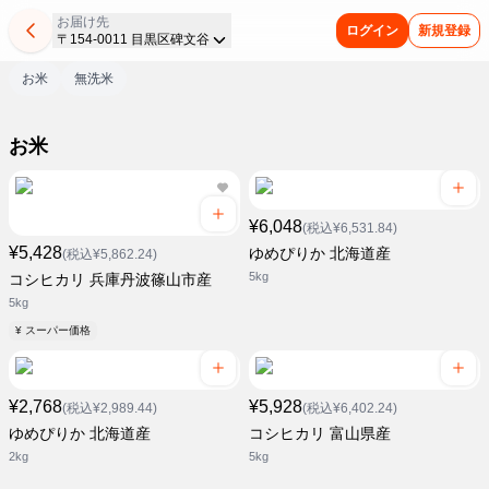
お届け先
ログイン
新規登録
〒154-0011 目黒区碑文谷
お米
無洗米
お米
¥6,048
(税込¥6,531.84)
¥5,428
ゆめぴりか 北海道産
(税込¥5,862.24)
5kg
コシヒカリ 兵庫丹波篠山市産
5kg
¥ スーパー価格
¥2,768
¥5,928
(税込¥2,989.44)
(税込¥6,402.24)
ゆめぴりか 北海道産
コシヒカリ 富山県産
2kg
5kg