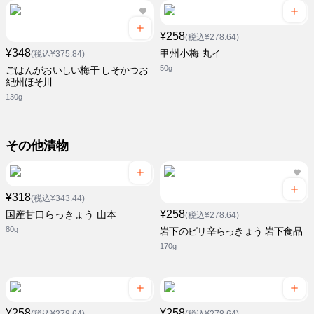
¥258
(税込¥278.64)
¥348
甲州小梅 丸イ
(税込¥375.84)
50g
ごはんがおいしい梅干 しそかつお
紀州ほそ川
130g
その他漬物
¥318
(税込¥343.44)
¥258
国産甘口らっきょう 山本
(税込¥278.64)
80g
岩下のピリ辛らっきょう 岩下食品
170g
¥258
¥258