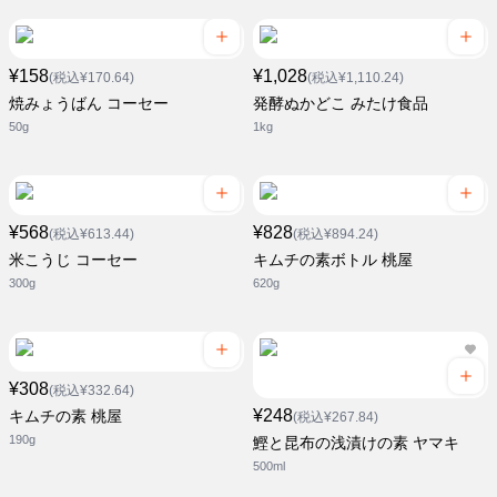
¥158
¥1,028
(税込¥170.64)
(税込¥1,110.24)
焼みょうばん コーセー
発酵ぬかどこ みたけ食品
50g
1kg
¥568
¥828
(税込¥613.44)
(税込¥894.24)
米こうじ コーセー
キムチの素ボトル 桃屋
300g
620g
¥308
(税込¥332.64)
¥248
キムチの素 桃屋
(税込¥267.84)
190g
鰹と昆布の浅漬けの素 ヤマキ
500ml