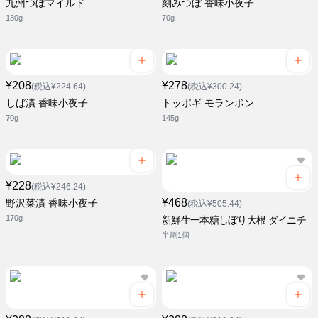
九州つぼマイルド
刻みつぼ 香味小夜子
130g
70g
¥208
¥278
(税込¥224.64)
(税込¥300.24)
しば漬 香味小夜子
トッポギ モランボン
70g
145g
¥228
(税込¥246.24)
¥468
野沢菜漬 香味小夜子
(税込¥505.44)
170g
新鮮生一本糖しぼり大根 ダイニチ
半割1個