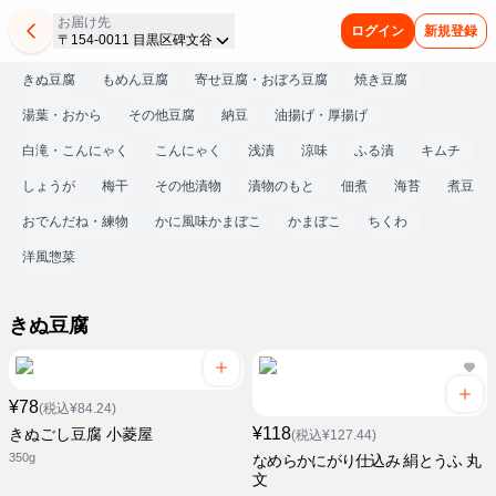
お届け先
ログイン
新規登録
〒154-0011 目黒区碑文谷
きぬ豆腐
もめん豆腐
寄せ豆腐・おぼろ豆腐
焼き豆腐
湯葉・おから
その他豆腐
納豆
油揚げ・厚揚げ
白滝・こんにゃく
こんにゃく
浅漬
涼味
ふる漬
キムチ
しょうが
梅干
その他漬物
漬物のもと
佃煮
海苔
煮豆
おでんだね・練物
かに風味かまぼこ
かまぼこ
ちくわ
洋風惣菜
きぬ豆腐
¥78
(税込¥84.24)
¥118
きぬごし豆腐 小菱屋
(税込¥127.44)
350g
なめらかにがり仕込み 絹とうふ 丸
文