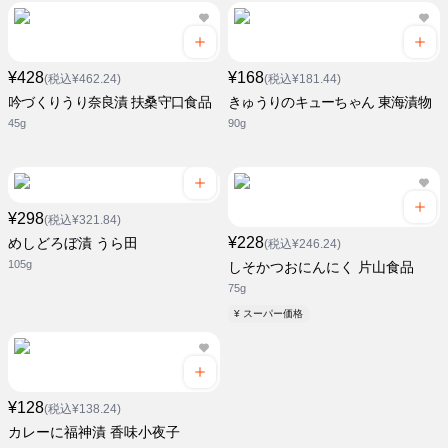
¥428
¥168
(税込¥462.24)
(税込¥181.44)
吟づくりうり奈良漬 扶桑守口食品
きゅうりのキューちゃん 東海漬物
45g
90g
¥298
(税込¥321.84)
¥228
めしどろぼ漬 うら田
(税込¥246.24)
105g
しそかつおにんにく 片山食品
75g
¥ スーパー価格
¥128
(税込¥138.24)
カレーに福神漬 香味小夜子