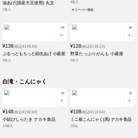
4枚入
油あげ(国産大豆使用) 丸文
2枚入
¥ スーパー価格
¥138
¥128
(税込¥149.04)
(税込¥138.24)
ぷるっともちっと絹生あげ 小菱屋
野菜たっぷりがんも 小菱屋
3枚入
2枚入
白滝・こんにゃく
¥148
¥108
(税込¥159.84)
(税込¥116.64)
小結びしらたき ナカキ食品
ミニ板こんにゃく(黒) ナカキ食品
10個入
150g