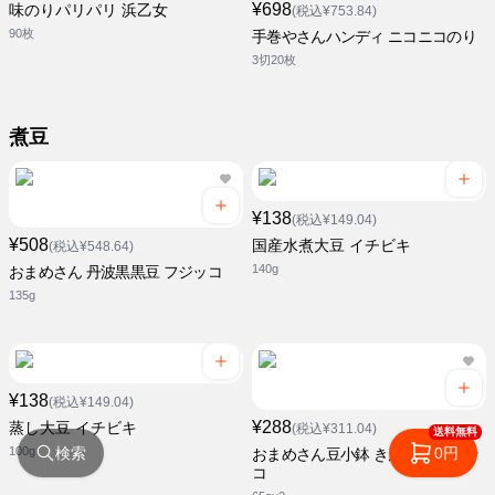
¥698
味のりパリパリ 浜乙女
(税込¥753.84)
90枚
手巻やさんハンディ ニコニコのり
3切20枚
煮豆
¥138
(税込¥149.04)
¥508
国産水煮大豆 イチビキ
(税込¥548.64)
140g
おまめさん 丹波黒黒豆 フジッコ
135g
¥138
(税込¥149.04)
¥288
蒸し大豆 イチビキ
(税込¥311.04)
送料無料
100g
検索
0円
おまめさん豆小鉢 きんとき フジッ
コ