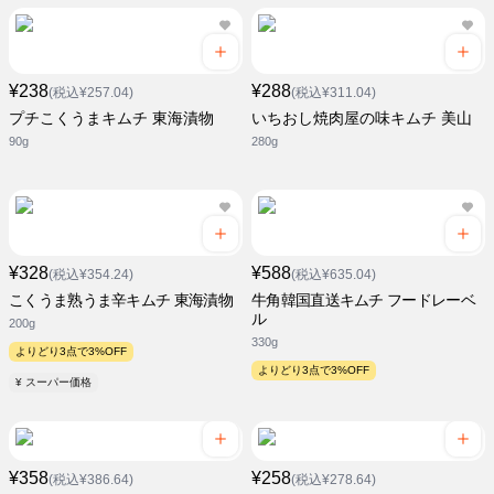
¥238
¥288
(税込¥257.04)
(税込¥311.04)
プチこくうまキムチ 東海漬物
いちおし焼肉屋の味キムチ 美山
90g
280g
¥328
¥588
(税込¥354.24)
(税込¥635.04)
こくうま熟うま辛キムチ 東海漬物
牛角韓国直送キムチ フードレーベ
ル
200g
330g
よりどり3点で3%OFF
よりどり3点で3%OFF
¥ スーパー価格
¥358
¥258
(税込¥386.64)
(税込¥278.64)