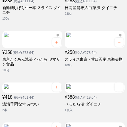
¥288
¥288
(税込¥311.04)
(税込¥311.04)
新鮮糖しぼり生一本 スライス ダイ
日高産昆布入白菜漬 ダイニチ
ニチ
230g
130g
¥258
¥258
(税込¥278.64)
(税込¥278.64)
東京たくあん浅漬べったら ヤマサ
スライス東京・甘口沢庵 東海漬物
ン食品
100g
100g
¥418
¥388
(税込¥451.44)
(税込¥419.04)
浅漬千両なす みつい
べったら漬 ダイニチ
2本
1個入