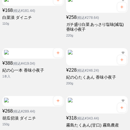
¥168
(税込¥181.44)
¥258
白菜漬 ダイニチ
(税込¥278.64)
110g
ガチ盛り白菜 あっさり塩味(減塩)
香味小夜子
220g
¥388
(税込¥419.04)
¥228
紀の心一本 香味小夜子
(税込¥246.24)
1本入
紀の心たくあん 香味小夜子
200g
¥268
(税込¥289.44)
¥318
胡瓜切漬 ダイニチ
(税込¥343.44)
150g
霧島たくあん(甘口) 霧島農産