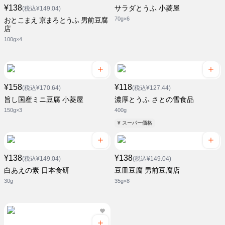
¥138
サラダとうふ 小菱屋
(税込¥149.04)
70g×6
おとこまえ 京まろとうふ 男前豆腐
店
100g×4
¥158
¥118
(税込¥170.64)
(税込¥127.44)
旨し国産ミニ豆腐 小菱屋
濃厚とうふ さとの雪食品
150g×3
400g
¥ スーパー価格
¥138
¥138
(税込¥149.04)
(税込¥149.04)
白あえの素 日本食研
豆皿豆腐 男前豆腐店
30g
35g×8