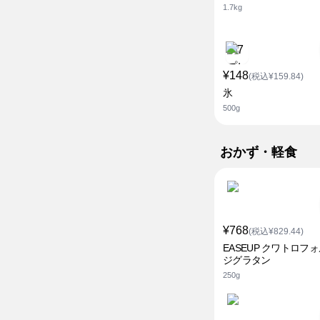
1.7kg
¥148
(税込¥159.84)
氷
500g
おかず・軽食
¥768
(税込¥829.44)
EASEUP クワトロフ
ジグラタン
250g