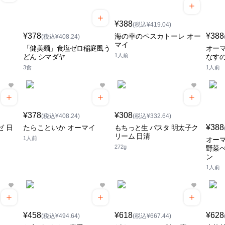
¥388
(税込¥419.04)
¥378
¥388
海の幸のペスカトーレ オー
(税込¥408.24)
マイ
「健美麺」食塩ゼロ稲庭風う
オーマ
1人前
どん シマダヤ
なすの
3食
1人前
¥378
¥308
(税込¥408.24)
(税込¥332.64)
¥388
ゼ 日
たらこといか オーマイ
もちっと生 パスタ 明太子ク
リーム 日清
1人前
オーマ
272g
野菜ぺ
ン
1人前
¥458
¥618
¥628
(税込¥494.64)
(税込¥667.44)