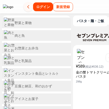
ログイン
新規登録
パスタ・麺・ご飯
野菜と果物
肉と魚
お惣菜とお弁当
卵と乳製品
¥589
(税込¥636.12)
金の蟹トマトクリー
インスタント食品とレトルト
パスタ
298g
豆腐と納豆、和のおかず
アイスとお菓子