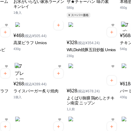
リーム
お水がいらない家系ラーメン
ザ★チャーハン 味の素
本格
キンレイ
580g
450g
1食入
¥ スーパー価格
¥468
¥568
(税込¥505.44)
¥328
高菜ピラフ Umios
チキ
(税込¥354.24)
430g
540g
ルビ
WILDish焼豚五目炒飯 Umios
230g
¥268
¥618
(税込¥289.44)
¥628
ピラフ
ライスバーガー炙り焼肉
バー
(税込¥678.24)
1個入
430g
よくばり御膳 鶏めしとチキ
ン南蛮 ニップン
1人前