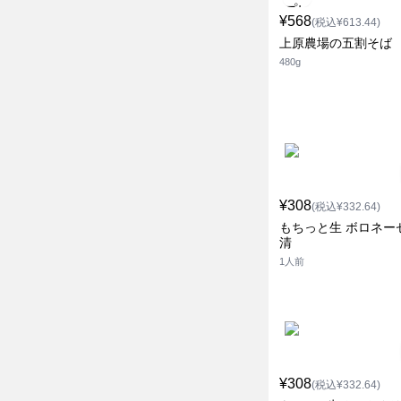
¥568
(税込¥613.44)
上原農場の五割そば
480g
¥308
(税込¥332.64)
もちっと生 ボロネー
清
1人前
¥308
(税込¥332.64)