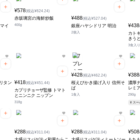
¥578
(税込¥624.24)
¥488
赤坂璃宮の海鮮炒飯
(税込¥527.04)
400g
¥438
ーマイ
銀座ハヤシドリア 明治
2個入
カト
きうど
3食入
¥428
¥388
(税込¥462.24)
¥418
リタン
桜えびかき揚げ入り 信州そ
濃厚ナ
(税込¥451.44)
ば
レミ
カプリチョーザ監修 トマト
1食入
290g
とニンニク ニップン
318g
¥ ス
¥288
¥288
¥508
(税込¥311.04)
(税込¥311.04)
大盛りスパゲティ和風たらこ
大盛りスパゲティミートソー
もちも