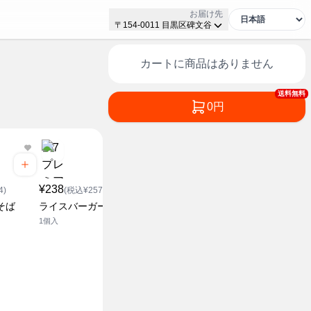
お届け先
〒154-0011 目黒区碑文谷
カートに商品はありません
送料無料
0円
¥568
(税込¥613.44)
¥238
¥268
チキンライス
4)
(税込¥257.04)
(税込¥2
540g
そば
ライスバーガー牛カルビ
ライスバー
1個入
1個入