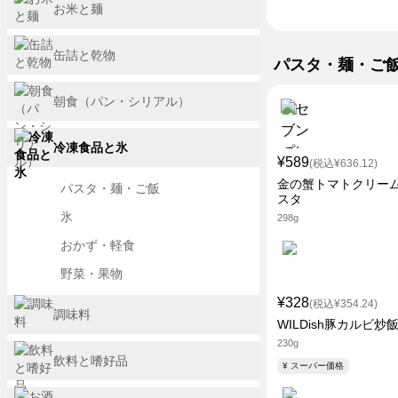
お米と麺
缶詰と乾物
パスタ・麺・ご
朝食（パン・シリアル）
冷凍食品と氷
¥589
(税込¥636.12)
金の蟹トマトクリー
パスタ・麺・ご飯
スタ
氷
298g
おかず・軽食
野菜・果物
¥328
(税込¥354.24)
調味料
WILDish豚カルビ炒
230g
飲料と嗜好品
¥ スーパー価格