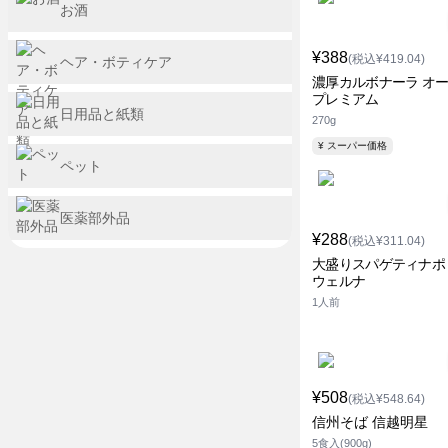
お酒
¥388
(税込¥419.04)
ヘア・ボティケア
濃厚カルボナーラ オ
プレミアム
日用品と紙類
270g
¥ スーパー価格
ペット
医薬部外品
¥288
(税込¥311.04)
大盛りスパゲティナポ
ウェルナ
1人前
¥508
(税込¥548.64)
信州そば 信越明星
5食入(900g)