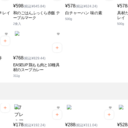
¥598
¥578
¥578
(税込¥645.84)
(税込¥624.24)
チレイ
和のごはんふっくら赤飯 テ
白チャーハン 味の素
具材
ーブルマーク
レイ
500g
2食入
500g
¥768
丼
(税込¥829.44)
EASEUP 鶏もも肉と10種具
材のスープカレー
311g
¥178
¥288
¥528
(税込¥192.24)
(税込¥311.04)