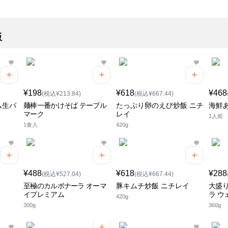
飯
¥198
¥618
¥468
(税込¥213.84)
(税込¥667.44)
ム生パ
麺棒一番かけそば テーブル
たっぷり卵のえび炒飯 ニチ
海鮮
マーク
レイ
1人前
1食入
420g
¥488
¥618
¥288
(税込¥527.04)
(税込¥667.44)
飯
至極のカルボナーラ オーマ
豚キムチ炒飯 ニチレイ
大盛
イプレミアム
ラ ウ
420g
300g
360g