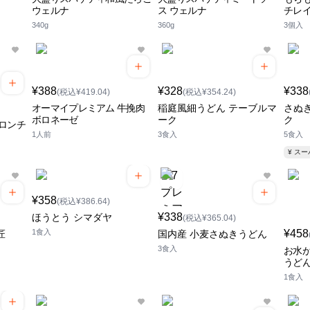
ウェルナ
ス ウェルナ
チレ
340g
360g
3個入
¥388
¥328
¥338
(税込¥419.04)
(税込¥354.24)
オーマイプレミアム 牛挽肉
稲庭風細うどん テーブルマ
さぬ
ボロネーゼ
ーク
ク
ロンチ
1人前
3食入
5食入
¥ ス
¥358
(税込¥386.64)
¥338
ほうとう シマダヤ
(税込¥365.04)
1食入
¥458
匠
国内産 小麦さぬきうどん
3食入
お水
うどん
1食入