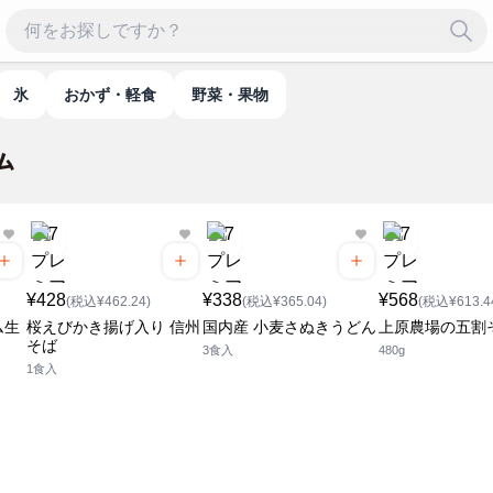
氷
おかず・軽食
野菜・果物
¥428
¥338
¥568
(税込¥462.24)
(税込¥365.04)
(税込¥613.4
ム生
桜えびかき揚げ入り 信州
国内産 小麦さぬきうどん
上原農場の五割
そば
3食入
480g
1食入