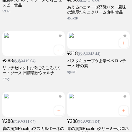
生風味スパゲティソースたらこ エ
(税込¥278.64)
スビー食品
あえるハコネーゼ発酵バター風味
53.4g
の濃厚たらこクリーム 創味食品
45g×2P
¥318
(税込¥343.44)
¥388
パスタキューブうま辛ペペロンチ
(税込¥419.04)
ーノ 味の素
リッチセレクトお肉ごろごろのミ
9g×4P
ートソース 日清製粉ウェルナ
275g
¥288
¥288
(税込¥311.04)
(税込¥311.04)
青の洞窟Piccolinoマスカルポーネの
青の洞窟Piccolinoクリーミーボロネ