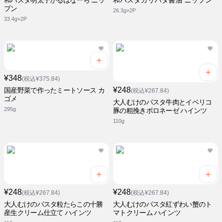
和パスタ明太子かるぼなーら ニッ
和パスタガリバタ醤油 ニップン
プン
26.3g×2P
33.4g×2P
¥348
(税込¥375.84)
¥248
国産野菜で作ったミートソース カ
(税込¥267.84)
ゴメ
大人むけのパスタ牛肉とイベリコ
295g
豚の粗挽きボロネーゼ ハインツ
110g
¥248
¥248
(税込¥267.84)
(税込¥267.84)
大人むけのパスタ粒たらこの十勝
大人むけのパスタ紅ずわい蟹のト
産生クリーム仕立て ハインツ
マトクリーム ハインツ