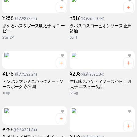
¥258
¥518
(税込¥278.64)
(税込¥559.44)
あえるパスタソース明太子 キユー
タバスコスコーピオンソース 正田
ピー
醤油
23g×2P
60ml
¥178
¥298
(税込¥192.24)
(税込¥321.84)
アンパンマンミニパックミートソ
生風味スパゲティソースからし明
ースポーク 永谷園
太子 エスビー食品
100g
53.4g
¥298
(税込¥321.84)
¥258