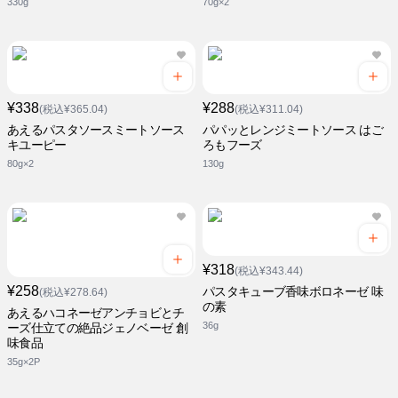
330g
70g×2
¥338
¥288
(税込¥365.04)
(税込¥311.04)
あえるパスタソースミートソース
パパッとレンジミートソース はご
キユーピー
ろもフーズ
80g×2
130g
¥318
(税込¥343.44)
¥258
パスタキューブ香味ボロネーゼ 味
(税込¥278.64)
の素
あえるハコネーゼアンチョビとチ
36g
ーズ仕立ての絶品ジェノベーゼ 創
味食品
35g×2P