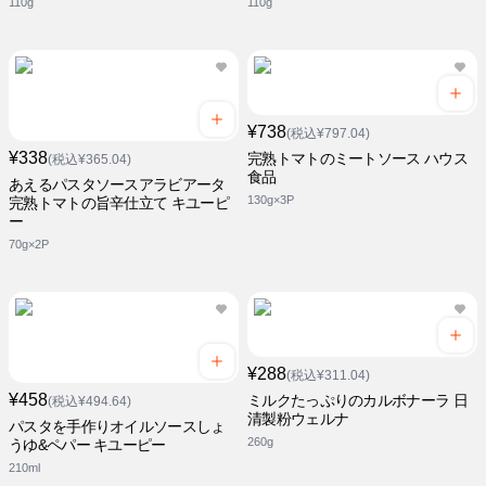
110g
110g
¥738
(税込¥797.04)
¥338
完熟トマトのミートソース ハウス
(税込¥365.04)
食品
あえるパスタソースアラビアータ
130g×3P
完熟トマトの旨辛仕立て キユーピ
ー
70g×2P
¥288
(税込¥311.04)
¥458
ミルクたっぷりのカルボナーラ 日
(税込¥494.64)
清製粉ウェルナ
パスタを手作りオイルソースしょ
260g
うゆ&ペパー キユーピー
210ml