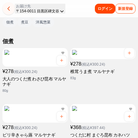
お届け先
ログイン
新規登録
〒154-0011 目黒区碑文谷
佃煮
煮豆
洋風惣菜
佃煮
¥278
(税込¥300.24)
¥278
椎茸うま煮 マルヤナギ
(税込¥300.24)
83g
大人のつくだ煮 わさび昆布 マルヤ
ナギ
80g
¥278
¥368
(税込¥300.24)
(税込¥397.44)
ピリ辛きゃら蕗 マルヤナギ
つくだに村 まぐろ昆布 カネハツ