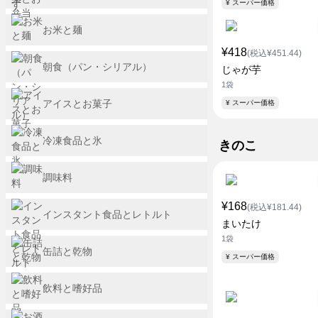
¥ スーパー価格
お米と麺
¥418
(税込¥451.44)
朝食（パン・シリアル）
じゃが芋
1袋
アイスとお菓子
¥ スーパー価格
冷凍食品と氷
きのこ
調味料
¥168
(税込¥181.44)
インスタント食品とレトルト
まいたけ
1袋
缶詰と乾物
¥ スーパー価格
飲料と嗜好品