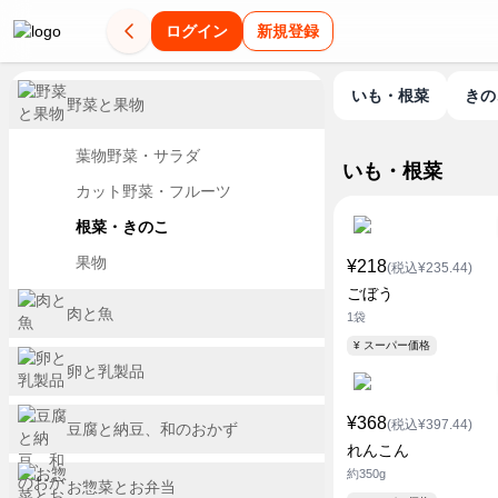
ログイン
新規登録
いも・根菜
き
野菜と果物
葉物野菜・サラダ
いも・根菜
カット野菜・フルーツ
根菜・きのこ
果物
¥218
(税込¥235.44)
ごぼう
肉と魚
1袋
¥ スーパー価格
卵と乳製品
¥368
(税込¥397.44)
豆腐と納豆、和のおかず
れんこん
約350g
お惣菜とお弁当