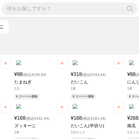
のこ
¥98
¥318
¥88
(税込¥105.84)
(税込¥343.44)
(
たまねぎ
だいこん
にん
1玉
1本
1本
¥ スーパー価格
¥ スーパー価格
¥ ス
¥168
¥168
¥268
(税込¥181.44)
(税込¥181.44)
ズッキーニ
だいこん(半切り)
南瓜
1本
1/2カット
1カッ