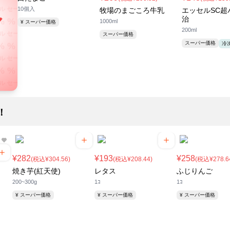
ル セール セール セール
10個入
牧場のまごころ牛乳
エッセルSC超
ル
% % % % % % %
治
1000ml
¥ スーパー価格
ル セール セール セール
200ml
スーパー価格
！
% % % % % % %
スーパー価格
冷
ル セール セール セール
% % % % % % %
ル セール セール セール
% % % % % % %
ル セール セール セール
！
% % % % % % %
ル セール セール セール
% % % % % % %
ル セール セール セール
¥282
¥193
¥258
(税込¥304.56)
(税込¥208.44)
(税込¥278.6
% % % % % % %
焼き芋(紅天使)
レタス
ふじりんご
ル セール セール セール
200~300g
1ｺ
1ｺ
% % % % % % %
¥ スーパー価格
¥ スーパー価格
¥ スーパー価格
ル セール セール セール
% % % % % % %
ル セール セール セール