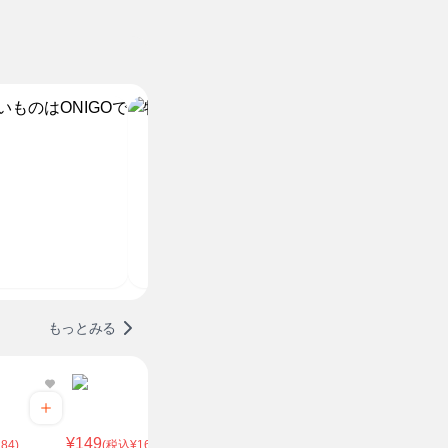
もっとみる
¥170
(税込
¥149
¥170
グリーン
84)
(税込¥160.92)
(税込¥183.6)