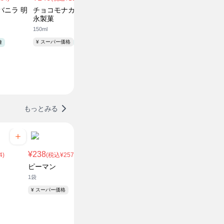
1ｺ
バニラ 明
チョコモナカジャンボ 森
サンゴールドキウイ
永製菓
1ｺ
ニュージー
150ml
¥ スーパー価格
¥ スーパー価格
凍
冷凍
もっとみる
¥238
4)
(税込¥257.04)
ピーマン
1袋
¥ スーパー価格
¥136
¥149
(税込¥146.88)
(税込¥1