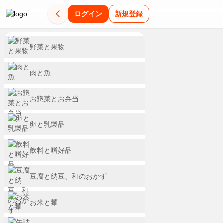
ログイン
新規登録
発
平
乾
惣
マ
夏
夏
今
新
パ
ど
ま
野菜と果物
酵
日
麺
菜
ル
バ
休
週
商
ピ
こ
と
の
は
が
コ
ち
テ
み
の
品
コ
か
め
肉と魚
日
お
全
ロ
ゃ
対
の
新
は
が
懐
買
お惣菜とお弁当
は
手
品
ッ
ん
策
救
商
こ
よ
か
い
発
軽
20%OFF
ケ
が
ス
世
品
ち
り
し
が
卵と乳製品
夏
酵
ご
が
衝
タ
主
を
ら
ど
い
便
本
飲
食
飯！
20%OFF
撃
ミ
ご
集
り
味
利
番！
飲料と嗜好品
料・
重
品
レ
の
ナ
飯
め
3
わ
昼
ア
た
セール セール セー
休
毎
で
ン
188
フ
ま
点
い
イ
い
% % % % % 
豆腐と納豆、和のおかず
み
日
ス・
腸
チ
円
ェ
し
で
を
ド
に
の
セール セール セー
冷
リ
乾
8/9
内
ン
ア
た！
5%OF
お
昼
% % % % % 
凍
お米と麺
ン
麺
ま
食
ス
商
8
環
＆
う
セール セール セー
ク
ス
で
を
タ
品
月