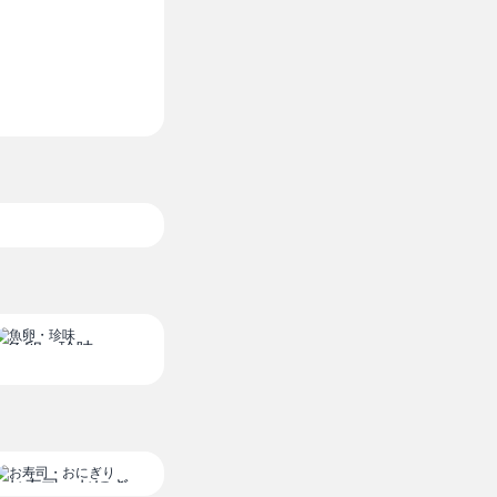
ヨーグルト
きゃべつ
400g
1/2ｶｯﾄ
セブンザプライス
¥ スーパー価
魚卵・珍味
お寿司・おにぎ