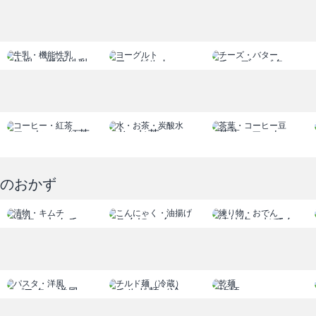
サンドイッチ
牛乳・機能性乳
ヨーグルト
チーズ・バター
コーヒー・紅茶
水・お茶
茶葉・コーヒー
豆
和のおかず
漬物・キムチ
こんにゃく
練り物・おでん
油揚げ
パスタ・洋風
チルド麺（冷
乾麺
蔵）