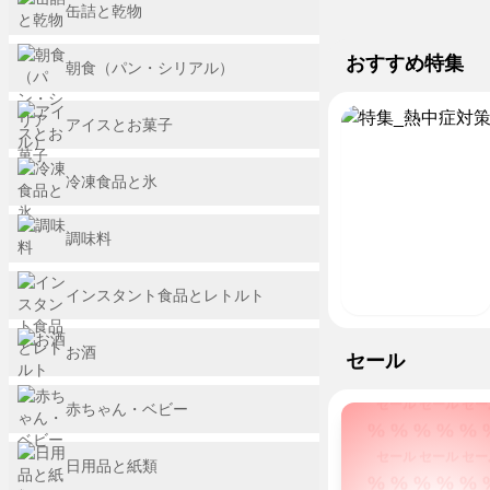
% % % % % 
も、
境
流
ち
ト
の
缶詰と乾物
楽
ミ
な
5
ネ
ッ
期
セール セール セー
に
強
水
で
ナ
ど
日
ッ
ク
間
% % % % % 
す
を
販
は
おすすめ特集
化！
麺
も
朝食（パン・シリアル）
ト
限
る！
つ
売
パ
セール セール セー
ス
日
定
チ
特
け
開
ピ
% % % % % 
ー
本
ル
アイスとお菓子
て
始！
コ
集
パ
セール セール セー
最
ド
暑
の
火
ー
% % % % % 
高
＆
い
日
を
な
冷凍食品と氷
気
冷
セール セール セー
夏
使
ら
温
凍
% % % % % 
を
わ
玄
の
食
乗
調味料
セール セール セー
な
関
日
品
り
% % % % % 
い
ま
に
が
切
簡
で
負
続々
セール セール セー
インスタント食品とレトルト
ろ
便
ラ
け
登
% % % % % 
う！
料
ク
な
場
セール セール セー
お酒
理
ラ
い
セール
% % % % % 
が
ク
で！
8/5
配
セール セール セー
赤ちゃん・ベビー
ま
送！
% % % % % 
で
セール セール セー
お
日用品と紙類
% % % % % 
得！