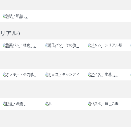
缶詰・瓶詰
シリアル）
惣菜パン・軽食
菓子パン・その
ジャム
他
シリアル類
クッキー・その
チョコ
アイス・氷菓
他
キャンディ
野菜・果物
氷
パスタ・麺