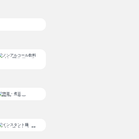
り
ノンアルコール
飲料
惣菜・煮豆
インスタント麺