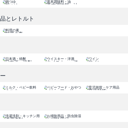
鍋つゆ
基本調味料・油
食品とレトルト
料理の素
日本酒・焼酎
ウイスキー・洋
ワイン
酒
ビー
ミルク
ベビーフード
育児雑貨
ベビー飲料
おやつ
ケア用品
洗濯洗剤
お掃除用品
キッチン用品
防虫除湿