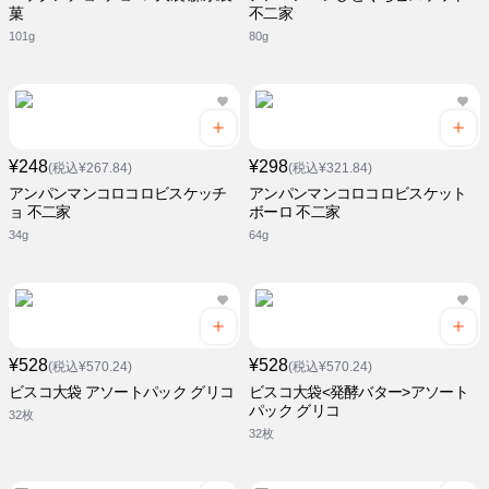
菓
不二家
101g
80g
¥248
¥298
(税込¥267.84)
(税込¥321.84)
アンパンマンコロコロビスケッチ
アンパンマンコロコロビスケット
ョ 不二家
ボーロ 不二家
34g
64g
¥528
¥528
(税込¥570.24)
(税込¥570.24)
ビスコ大袋 アソートパック グリコ
ビスコ大袋<発酵バター>アソート
パック グリコ
32枚
32枚