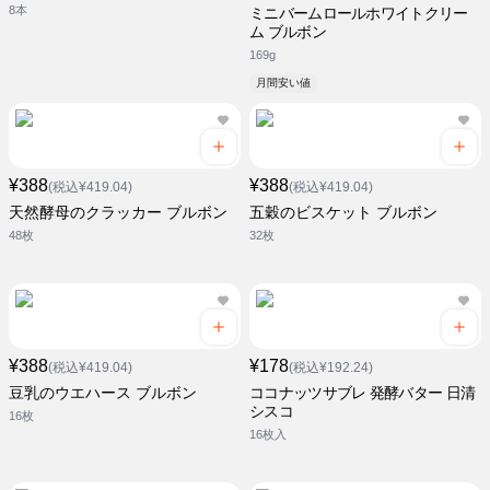
8本
ミニバームロールホワイトクリー
ム ブルボン
169g
月間安い値
¥388
¥388
(税込¥419.04)
(税込¥419.04)
天然酵母のクラッカー ブルボン
五穀のビスケット ブルボン
48枚
32枚
¥388
¥178
(税込¥419.04)
(税込¥192.24)
豆乳のウエハース ブルボン
ココナッツサブレ 発酵バター 日清
シスコ
16枚
16枚入