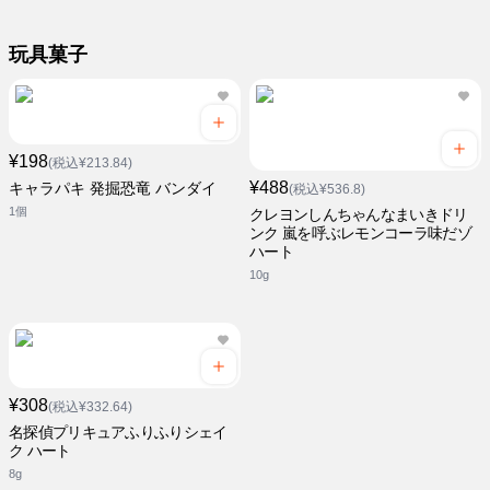
玩具菓子
¥198
(税込¥213.84)
¥488
キャラパキ 発掘恐竜 バンダイ
(税込¥536.8)
1個
クレヨンしんちゃんなまいきドリ
ンク 嵐を呼ぶレモンコーラ味だゾ
ハート
10g
¥308
(税込¥332.64)
名探偵プリキュアふりふりシェイ
ク ハート
8g