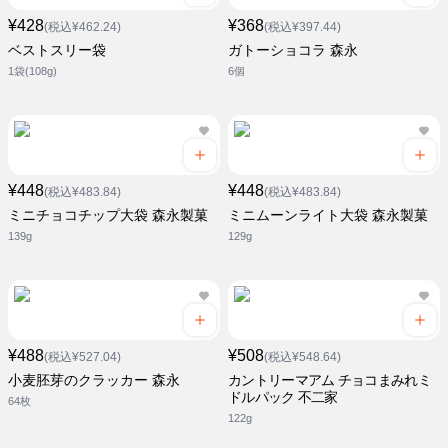
¥428
¥368
(税込¥462.24)
(税込¥397.44)
ベストスリー袋
ガトーショコラ 森永
1袋(108g)
6個
¥448
¥448
(税込¥483.84)
(税込¥483.84)
ミニチョコチップ大袋 森永製菓
ミニムーンライト大袋 森永製菓
139g
129g
¥488
¥508
(税込¥527.04)
(税込¥548.64)
小麦胚芽のクラッカー 森永
カントリーマアム チョコまみれミ
ドルパック 不二家
64枚
122g