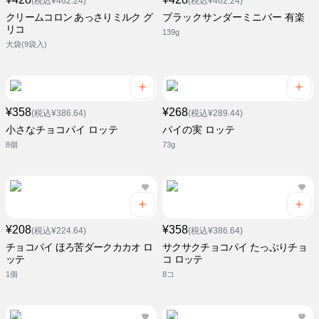
(税込¥462.24)
(税込¥462.24)
クリームコロン あっさりミルク グ
ブラックサンダーミニバー 有楽
リコ
139g
大袋(9袋入)
¥358
¥268
(税込¥386.64)
(税込¥289.44)
小さなチョコパイ ロッテ
パイの実 ロッテ
8個
73g
¥208
¥358
(税込¥224.64)
(税込¥386.64)
チョコパイ ほろ苦ダークカカオ ロ
サクサクチョコパイ たっぷりチョ
ッテ
コ ロッテ
1個
8コ