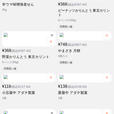
¥368
辛ウマ味噌海老せん
(税込¥397.44)
35g
ピーナッツかりんとう 東京カリン
ト
5パック(100g)
月間安い値
¥748
(税込¥807.84)
¥368
やまざき 月餅
(税込¥397.44)
4個入り
野菜かりんとう 東京カリント
5パック(95g)
月間安い値
月間安い値
¥118
¥138
(税込¥127.44)
(税込¥149.04)
小豆最中 アダチ製菓
栗最中 アダチ製菓
1個
1個