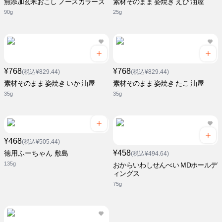
無添加玄米おこし ノースカラーズ
素材そのまま 姿焼き えび 油屋
90g
25g
¥768
¥768
(税込¥829.44)
(税込¥829.44)
素材そのまま 姿焼き いか 油屋
素材そのまま 姿焼き たこ 油屋
35g
35g
¥468
(税込¥505.44)
¥458
徳用ふーちゃん 敷島
(税込¥494.64)
135g
おからいわしせんべい MDホールデ
ィングス
75g