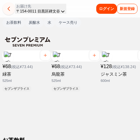
お届け先
ログイン
新規登録
〒154-0011 目黒区碑文谷
お茶飲料
炭酸水
水
ケース売り
¥68
¥68
¥128
(税込¥73.44)
(税込¥73.44)
(税込¥138.24)
緑茶
烏龍茶
ジャスミン茶
525ml
525ml
600ml
セブンザプライス
セブンザプライス