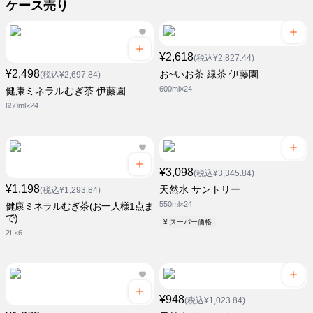
ケース売り
¥2,618
(税込¥2,827.44)
¥2,498
お~いお茶 緑茶 伊藤園
(税込¥2,697.84)
600ml×24
健康ミネラルむぎ茶 伊藤園
650ml×24
¥3,098
(税込¥3,345.84)
¥1,198
天然水 サントリー
(税込¥1,293.84)
550ml×24
健康ミネラルむぎ茶(お一人様1点ま
で)
¥ スーパー価格
2L×6
¥948
(税込¥1,023.84)