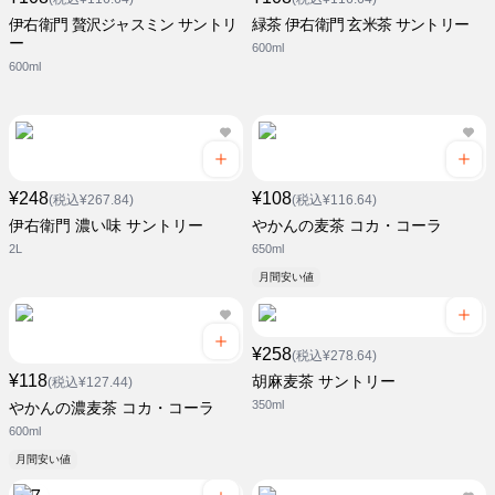
伊右衛門 贅沢ジャスミン サントリ
緑茶 伊右衛門 玄米茶 サントリー
ー
600ml
600ml
¥248
¥108
(税込¥267.84)
(税込¥116.64)
伊右衛門 濃い味 サントリー
やかんの麦茶 コカ・コーラ
2L
650ml
月間安い値
¥258
(税込¥278.64)
¥118
胡麻麦茶 サントリー
(税込¥127.44)
350ml
やかんの濃麦茶 コカ・コーラ
600ml
月間安い値