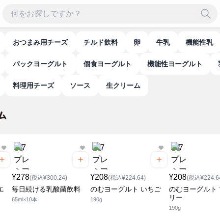
おつまみ用チーズ
チルド飲料
卵
牛乳
機能性乳
パックヨーグルト
個食ヨーグルト
機能性ヨーグルト
料理用チーズ
ソース
生クリーム
¥278
¥208
¥208
(税込¥300.24)
(税込¥224.64)
(税込¥224.6
エ
毎日続ける乳酸菌飲料
のむヨーグルト いちご
のむヨーグルト
リー
65ml×10本
190g
190g