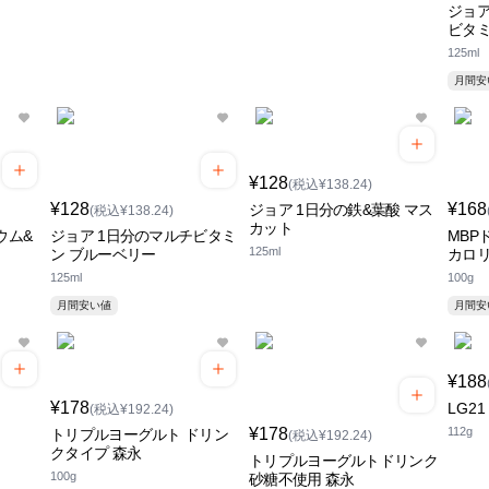
ジョア
ビタミ
125ml
月間
¥128
(税込¥138.24)
¥128
¥168
ジョア 1日分の鉄&葉酸 マス
(税込¥138.24)
カット
ウム&
ジョア 1日分のマルチビタミ
MBP
125ml
ン ブルーベリー
カロリ
125ml
100g
月間安い値
月間
¥188
¥178
LG2
(税込¥192.24)
¥178
112g
トリプルヨーグルト ドリン
(税込¥192.24)
クタイプ 森永
トリプルヨーグルトドリンク
100g
砂糖不使用 森永