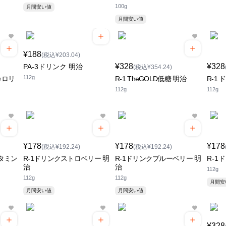
100g
月間安い値
月間安い値
¥188
(税込¥203.04)
¥328
¥328
PA-3ドリンク 明治
(税込¥354.24)
112g
カロリ
R-1 TheGOLD低糖 明治
R-1 
112g
112g
¥178
¥178
¥178
(税込¥192.24)
(税込¥192.24)
ビタミン
R-1ドリンクストロベリー 明
R-1ドリンクブルーベリー 明
R-1
治
治
112g
112g
112g
月間
月間安い値
月間安い値
¥328