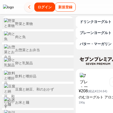
ログイン
新規登録
ドリンクヨーグルト
野菜と果物
プレーンヨーグルト
肉と魚
バター・マーガリン
お惣菜とお弁当
卵と乳製品
飲料と嗜好品
豆腐と納豆、和のおかず
¥208
(税込¥224.64)
のむヨーグルト アロ
お米と麺
190g