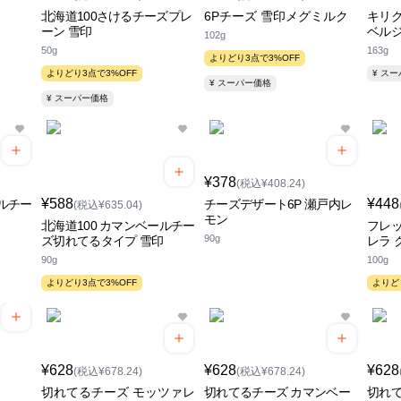
北海道100さけるチーズプレ
6Pチーズ 雪印メグミルク
キリ
ーン 雪印
ベル
102g
50g
163g
よりどり3点で3%OFF
よりどり3点で3%OFF
¥ ス
¥ スーパー価格
¥ スーパー価格
¥378
(税込¥408.24)
¥588
¥448
ールチー
チーズデザート6P 瀬戸内レ
(税込¥635.04)
モン
北海道100 カマンベールチー
フレッ
90g
ズ切れてるタイプ 雪印
レラ 
90g
100g
よりどり3点で3%OFF
よりど
¥628
¥628
¥628
(税込¥678.24)
(税込¥678.24)
切れてるチーズ モッツァレ
切れてるチーズ カマンベー
切れて