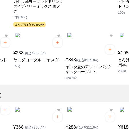
ガセリ菌ヨーグルトドリンク
ビヒ
タイプベリーミックス 雪メ
ドリン
グ
100g
1本(100g)
よりどり3点で3%OFF
¥238
¥198
(税込¥257.04)
¥848
ルト
ヤスダヨーグルト ヤスダ
とろけ
(税込¥915.84)
日本
150g
ヤスダ夏のアソートパック
230ml
ヤスダヨーグルト
150ml×4
ズ
¥368
¥288
¥618
(税込¥397.44)
(税込¥311.04)