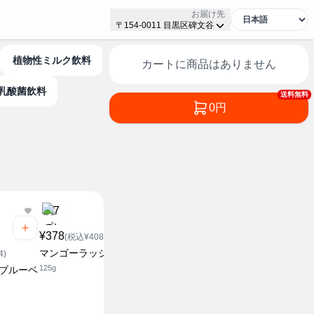
お届け先
〒154-0011 目黒区碑文谷
植物性ミルク飲料
カートに商品はありません
乳酸菌飲料
送料無料
0円
¥378
¥378
¥148
(税込¥408.24)
(税込¥408.24)
(税込¥1
マンゴーラッシー
ラッシー
チータラ
4)
125g
125g
27g
 ブルーベ