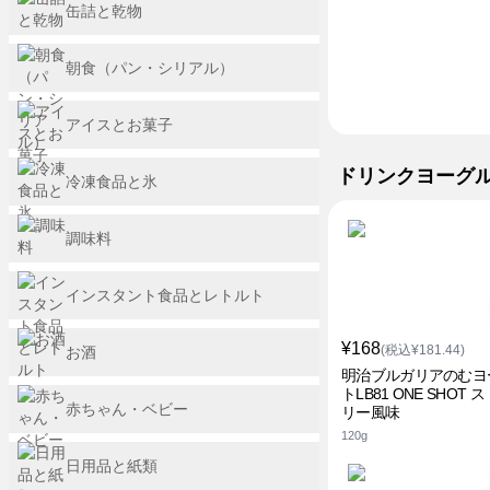
缶詰と乾物
朝食（パン・シリアル）
アイスとお菓子
ドリンクヨーグ
冷凍食品と氷
調味料
インスタント食品とレトルト
¥168
(税込¥181.44)
お酒
明治ブルガリアのむヨ
トLB81 ONE SHOT 
赤ちゃん・ベビー
リー風味
120g
日用品と紙類