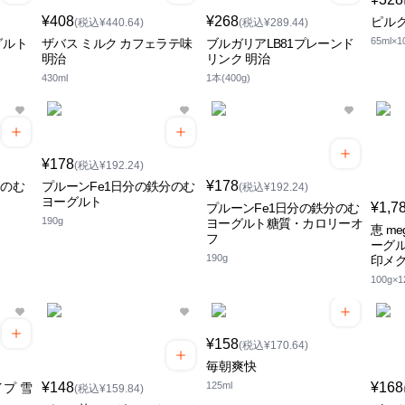
¥408
¥268
ピルク
(税込¥440.64)
(税込¥289.44)
65ml×1
グルト
ザバス ミルク カフェラテ味
ブルガリアLB81プレーンド
明治
リンク 明治
430ml
1本(400g)
¥178
(税込¥192.24)
¥178
 のむ
プルーンFe1日分の鉄分のむ
(税込¥192.24)
ヨーグルト
¥1,7
プルーンFe1日分の鉄分のむ
190g
ヨーグルト糖質・カロリーオ
恵 m
フ
ーグル
190g
印メ
100g×1
¥158
(税込¥170.64)
毎朝爽快
¥148
125ml
¥168
プ 雪
(税込¥159.84)