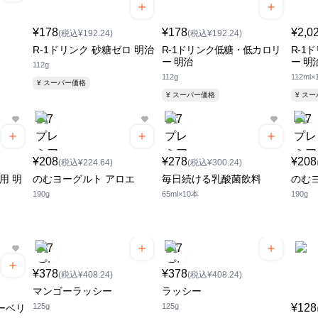
¥178
¥178
¥2,0
(税込¥192.24)
(税込¥192.24)
R-1ドリンク 砂糖ゼロ 明治
R-1ドリンク低糖・低カロリ
R-1
ー 明治
ー 明
112g
112g
112ml×
¥ スーパー価格
¥ スーパー価格
¥ ス
¥208
¥278
¥208
(税込¥224.64)
(税込¥300.24)
用 明
のむヨーグルト アロエ
毎日続ける乳酸菌飲料
のむ
190g
65ml×10本
190g
¥378
¥378
(税込¥408.24)
(税込¥408.24)
マンゴーラッシー
ラッシー
125g
125g
¥128
ーベリ