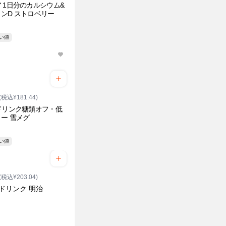
 1日分のカルシウム&
ンD ストロベリー
安い値
(税込¥181.44)
ドリンク糖類オフ・低
ー 雪メグ
安い値
(税込¥203.04)
1ドリンク 明治