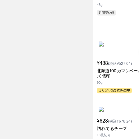
46g
月間安い値
¥488
(税込¥527.04)
北海道100 カマンベ
ズ 雪印
90g
よりどり3点で3%OFF
¥628
(税込¥678.24)
切れてるチーズ
18枚切り