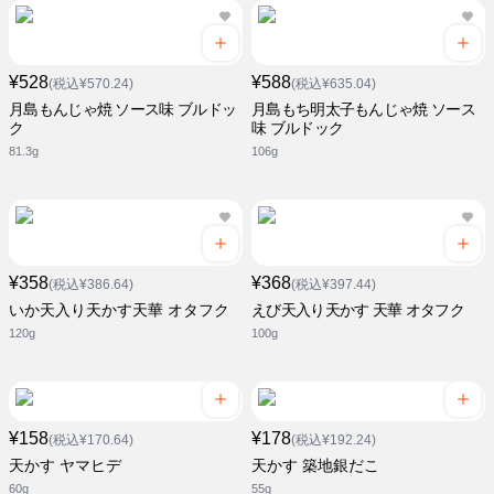
¥528
¥588
(税込¥570.24)
(税込¥635.04)
月島もんじゃ焼 ソース味 ブルドッ
月島もち明太子もんじゃ焼 ソース
ク
味 ブルドック
81.3g
106g
¥358
¥368
(税込¥386.64)
(税込¥397.44)
いか天入り天かす天華 オタフク
えび天入り天かす 天華 オタフク
120g
100g
¥158
¥178
(税込¥170.64)
(税込¥192.24)
天かす ヤマヒデ
天かす 築地銀だこ
60g
55g