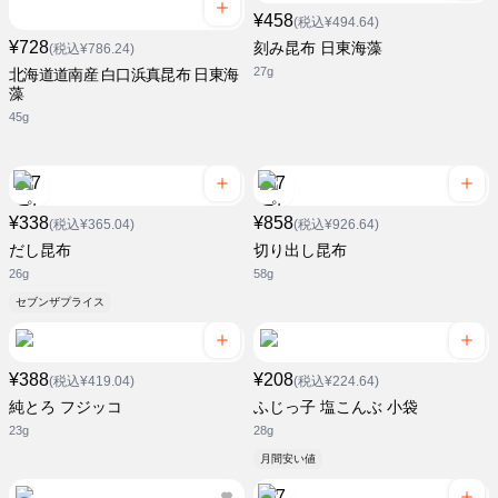
¥458
(税込¥494.64)
¥728
刻み昆布 日東海藻
(税込¥786.24)
27g
北海道道南産 白口浜真昆布 日東海
藻
45g
¥338
¥858
(税込¥365.04)
(税込¥926.64)
だし昆布
切り出し昆布
26g
58g
セブンザプライス
¥388
¥208
(税込¥419.04)
(税込¥224.64)
純とろ フジッコ
ふじっ子 塩こんぶ 小袋
23g
28g
月間安い値