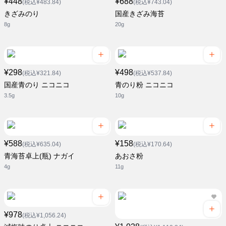
¥448
¥688
(税込¥483.84)
(税込¥743.04)
きざみのり
国産きざみ海苔
8g
20g
¥298
¥498
(税込¥321.84)
(税込¥537.84)
国産青のり ニコニコ
青のり粉 ニコニコ
3.5g
10g
¥588
¥158
(税込¥635.04)
(税込¥170.64)
青海苔卓上(瓶) ナガイ
あおさ粉
4g
11g
¥978
(税込¥1,056.24)