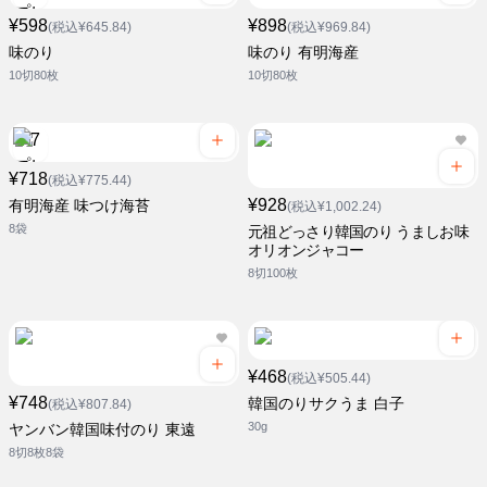
¥598
¥898
(税込¥645.84)
(税込¥969.84)
味のり
味のり 有明海産
10切80枚
10切80枚
¥718
(税込¥775.44)
¥928
有明海産 味つけ海苔
(税込¥1,002.24)
8袋
元祖どっさり韓国のり うましお味
オリオンジャコー
8切100枚
¥468
(税込¥505.44)
¥748
韓国のりサクうま 白子
(税込¥807.84)
30g
ヤンバン韓国味付のり 東遠
8切8枚8袋