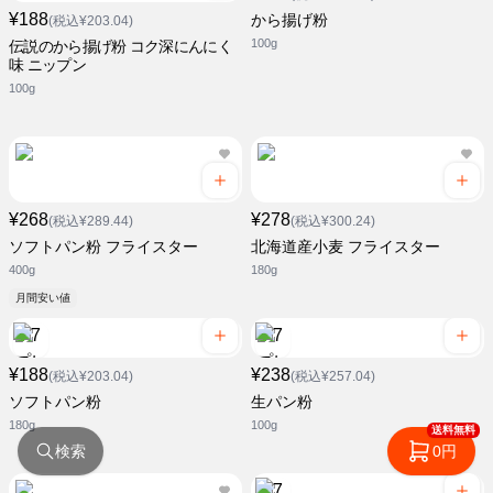
¥188
から揚げ粉
(税込¥203.04)
100g
伝説のから揚げ粉 コク深にんにく
味 ニップン
100g
¥268
¥278
(税込¥289.44)
(税込¥300.24)
ソフトパン粉 フライスター
北海道産小麦 フライスター
400g
180g
月間安い値
¥188
¥238
(税込¥203.04)
(税込¥257.04)
ソフトパン粉
生パン粉
180g
100g
送料無料
検索
0円