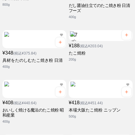
800g
だし醤油仕立てのたこ焼き粉 日清
フーズ
400g
¥188
(税込¥203.04)
¥348
たこ焼粉
(税込¥375.84)
200g
具材をたのしむたこ焼き粉 日清
400g
¥408
¥418
(税込¥440.64)
(税込¥451.44)
おいしく焼ける魔法のたこ焼粉 昭
本場大阪たこ焼粉 ニップン
和産業
500g
400g