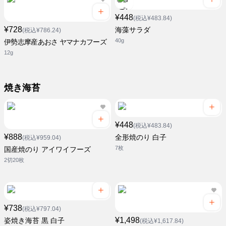
¥448
(税込¥483.84)
¥728
海藻サラダ
(税込¥786.24)
40g
伊勢志摩産あおさ ヤマナカフーズ
12g
焼き海苔
¥448
(税込¥483.84)
¥888
全形焼のり 白子
(税込¥959.04)
7枚
国産焼のり アイワイフーズ
2切20枚
¥738
(税込¥797.04)
¥1,498
姿焼き海苔 黒 白子
(税込¥1,617.84)