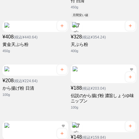
付 日清
450g
月間安い値
¥408
¥328
(税込¥440.64)
(税込¥354.24)
黄金天ぷら粉
天ぷら粉
450g
400g
¥208
(税込¥224.64)
¥188
から揚げ粉 日清
(税込¥203.04)
100g
伝説のから揚げ粉 濃旨しょうゆ味
ニップン
100g
¥148
(税込¥159.84)