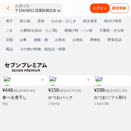
お届け先
ログイン
新規登録
〒154-0011 目黒区碑文谷
煮干
削り節
昆布
わかめ・ひじき
焼き海苔
味付け海苔
ごま
小麦粉(お好み・たこ焼)
唐揚げ粉・パン粉
片栗粉・きな粉
豆類
お麩
雑穀・麦
お魚缶
お肉缶
果物缶
野菜缶詰
瓶詰
その他の乾物・瓶缶詰・粉類
¥448
¥158
¥298
(税込¥483.84)
(税込¥170.64)
(税込¥321.84)
食べる煮干し
かつおパック
かつおソフト削り
50g
1.8g×5p
1.5gx10袋