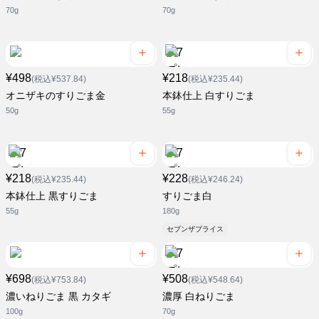
70g
70g
¥498
¥218
(税込¥537.84)
(税込¥235.44)
オニザキのすりごま金
本鉢仕上 白すりごま
50g
55g
¥218
¥228
(税込¥235.44)
(税込¥246.24)
本鉢仕上 黒すりごま
すりごま白
55g
180g
セブンザプライス
¥698
¥508
(税込¥753.84)
(税込¥548.64)
濃いねりごま 黒 カタギ
濃厚 白ねりごま
100g
70g