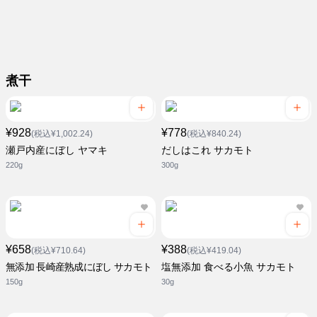
煮干
¥928
¥778
(税込¥1,002.24)
(税込¥840.24)
瀬戸内産にぼし ヤマキ
だしはこれ サカモト
220g
300g
¥658
¥388
(税込¥710.64)
(税込¥419.04)
無添加 長崎産熟成にぼし サカモト
塩無添加 食べる小魚 サカモト
150g
30g