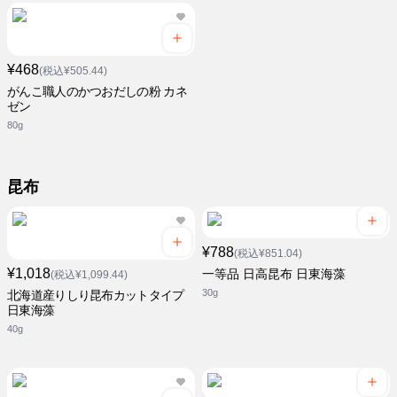
¥468
(税込¥505.44)
がんこ職人のかつおだしの粉 カネ
ゼン
80g
昆布
¥788
(税込¥851.04)
¥1,018
一等品 日高昆布 日東海藻
(税込¥1,099.44)
30g
北海道産りしり昆布カットタイプ
日東海藻
40g