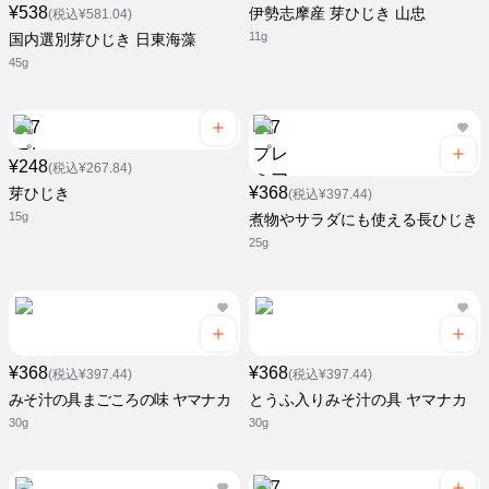
¥538
伊勢志摩産 芽ひじき 山忠
(税込¥581.04)
11g
国内選別芽ひじき 日東海藻
45g
¥248
(税込¥267.84)
¥368
芽ひじき
(税込¥397.44)
15g
煮物やサラダにも使える長ひじき
25g
¥368
¥368
(税込¥397.44)
(税込¥397.44)
みそ汁の具まごころの味 ヤマナカ
とうふ入りみそ汁の具 ヤマナカ
30g
30g