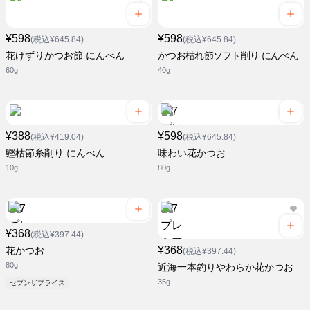
¥598
¥598
(税込¥645.84)
(税込¥645.84)
花けずりかつお節 にんべん
かつお枯れ節ソフト削り にんべん
60g
40g
¥388
¥598
(税込¥419.04)
(税込¥645.84)
鰹枯節糸削り にんべん
味わい花かつお
10g
80g
¥368
(税込¥397.44)
¥368
花かつお
(税込¥397.44)
80g
近海一本釣りやわらか花かつお
35g
セブンザプライス