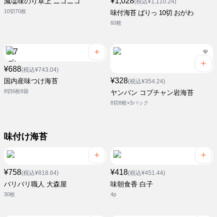
¥1,028
減塩味のり卓上 ニコニコ
(税込¥1,110.24)
10切70枚
味付海苔 ぱりっ 10切 おがわ
60枚
¥688
(税込¥743.04)
¥328
国内産味つけ海苔
(税込¥354.24)
8切6枚8袋
ヤンバン コプチャン岩海苔
8切8枚×3パック
味付け海苔
¥758
¥418
(税込¥818.64)
(税込¥451.44)
バリバリ職人 大森屋
味朝食香 白子
30枚
4p