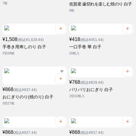
7枚
佐賀産 歯切れを楽しむ焼のり 白子
8枚
¥1,508
¥418
(税込¥1,628.64)
(税込¥451.44)
手巻き用寿しのり 白子
一口手巻 華 白子
2切28枚
20枚入
¥768
(税込¥829.44)
¥868
パリパリおにぎり 白子
(税込¥937.44)
2切10枚入
おにぎりのり(焼のり) 白子
3切27枚
¥868
¥868
(税込¥937.44)
(税込¥937.44)