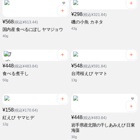
¥298
(税込¥321.84)
¥568
磯の小魚 カネタ
(税込¥613.44)
43g
国内産 食べるにぼし ヤマジョウ
40g
¥448
¥548
(税込¥483.84)
(税込¥591.84)
食べる煮干し
台湾桜えび ヤマト
50g
13g
¥158
(税込¥170.64)
¥448
紅えび ヤマヒデ
(税込¥483.84)
12g
岩手県産北限の干しあみえび 日東
海藻
30g