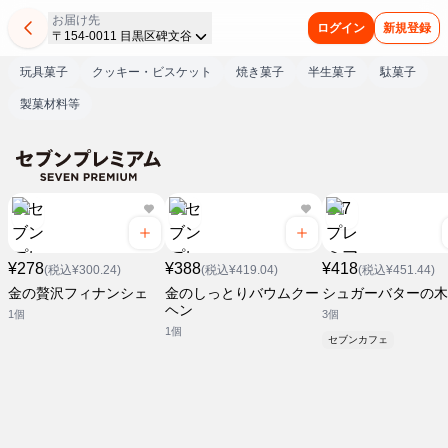
お届け先
ログイン
新規登録
〒154-0011 目黒区碑文谷
玩具菓子
クッキー・ビスケット
焼き菓子
半生菓子
駄菓子
製菓材料等
¥278
¥388
¥418
(税込¥300.24)
(税込¥419.04)
(税込¥451.44)
金の贅沢フィナンシェ
金のしっとりバウムクー
シュガーバターの木
ヘン
1個
3個
1個
セブンカフェ