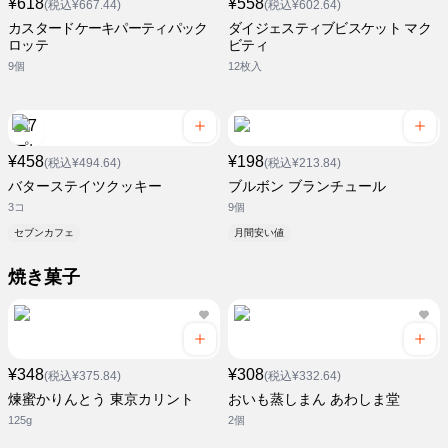
¥618
¥558
(税込¥667.44)
(税込¥602.64)
カスタードケーキパーティパック
ダイジェスティブビスケット マク
ロッテ
ビティ
9個
12枚入
¥458
¥198
(税込¥494.64)
(税込¥213.84)
バターステイツクッキー
ブルボン ブランチュール
3コ
9個
セブンカフェ
月間安い値
焼き菓子
¥348
¥308
(税込¥375.84)
(税込¥332.64)
煉蜜かりんとう 東京カリント
おいも蒸しまん あわしま堂
125g
2個