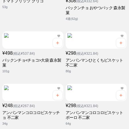
¥308
トマトプリッツ グリコ
(税込¥332.64)
53g
パックンチョ おやつパック 森永製
菓
4連(62g)
¥498
¥298
(税込¥537.84)
(税込¥321.84)
パックンチョ<チョコ>大袋 森永製
アンパンマンひとくちビスケット
菓
不二家
101g
80g
¥248
¥298
(税込¥267.84)
(税込¥321.84)
アンパンマンコロコロビスケッチ
アンパンマンコロコロビスケット
ョ 不二家
ボーロ 不二家
34g
64g