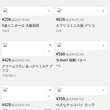
¥258
¥628
(税込¥278.64)
(税込¥678.24)
5連ミニボーロ 大阪前田
カプリコミニ大袋 グリコ
16g×5
10本
¥588
(税込¥635.04)
¥428
SUNAO 発酵バター
(税込¥462.24)
62g
クリームコロン あっさりミルク グ
リコ
大袋(9袋入)
¥358
(税込¥386.64)
¥428
小さなチョコパイ ロッテ
(税込¥462.24)