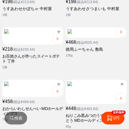
¥198
¥198
(税込¥213.84)
(税込¥213.84)
うすあわせかぼちゃ 中村屋
うすあわせさつまいも 中村屋
1個
1個
¥468
(税込¥505.44)
¥218
徳用ふーちゃん 敷島
(税込¥235.44)
135g
お百姓さんが作ったスイートポテ
ト 丁井
1個
¥458
(税込¥494.64)
¥448
おからいわしせんべい MDホールデ
(税込¥483.84)
送料無料
ィングス
ねりこみ黒みつのうすぎりかりん
検索
0円
75g
とう MDホールディングス
65g