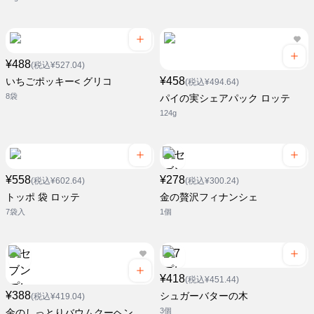
¥488
(税込¥527.04)
¥458
いちごポッキー< グリコ
(税込¥494.64)
8袋
パイの実シェアパック ロッテ
124g
¥558
¥278
(税込¥602.64)
(税込¥300.24)
トッポ 袋 ロッテ
金の贅沢フィナンシェ
7袋入
1個
¥418
(税込¥451.44)
¥388
シュガーバターの木
(税込¥419.04)
3個
金のしっとりバウムクーヘン