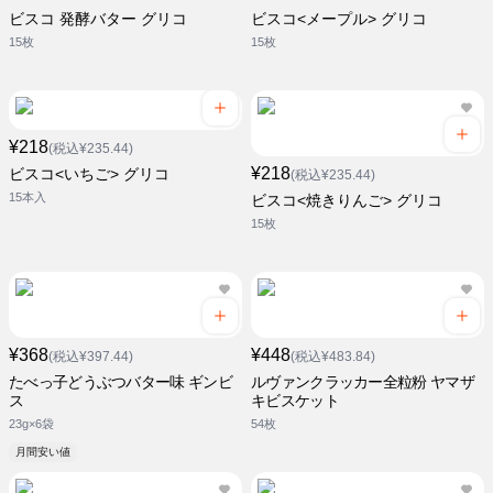
ビスコ 発酵バター グリコ
ビスコ<メープル> グリコ
15枚
15枚
¥218
(税込¥235.44)
¥218
ビスコ<いちご> グリコ
(税込¥235.44)
15本入
ビスコ<焼きりんご> グリコ
15枚
¥368
¥448
(税込¥397.44)
(税込¥483.84)
たべっ子どうぶつバター味 ギンビ
ルヴァンクラッカー全粒粉 ヤマザ
ス
キビスケット
23g×6袋
54枚
月間安い値