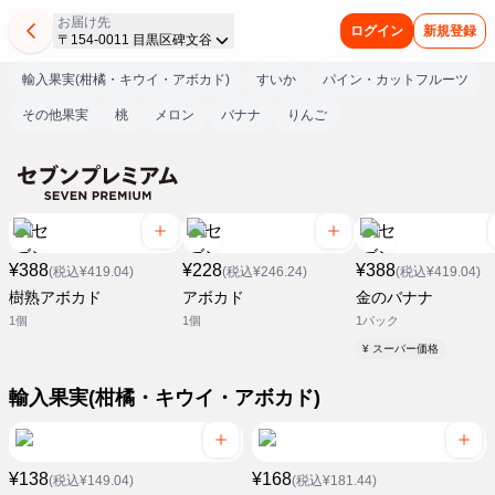
お届け先
ログイン
新規登録
〒154-0011 目黒区碑文谷
輸入果実(柑橘・キウイ・アボカド)
すいか
パイン・カットフルーツ
その他果実
桃
メロン
バナナ
りんご
¥388
¥228
¥388
(税込¥419.04)
(税込¥246.24)
(税込¥419.04)
樹熟アボカド
アボカド
金のバナナ
1個
1個
1パック
¥ スーパー価格
輸入果実(柑橘・キウイ・アボカド)
¥138
¥168
(税込¥149.04)
(税込¥181.44)