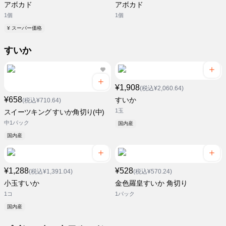
アボカド
アボカド
1個
1個
¥ スーパー価格
すいか
¥1,908
(税込¥2,060.64)
¥658
すいか
(税込¥710.64)
1玉
スイーツキング すいか角切り(中)
中1パック
国内産
国内産
¥1,288
¥528
(税込¥1,391.04)
(税込¥570.24)
小玉すいか
金色羅皇すいか 角切り
1コ
1パック
国内産