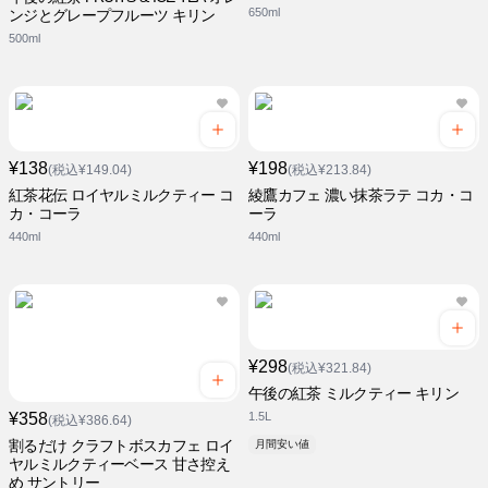
650ml
ンジとグレープフルーツ キリン
500ml
¥138
¥198
(税込¥149.04)
(税込¥213.84)
紅茶花伝 ロイヤルミルクティー コ
綾鷹カフェ 濃い抹茶ラテ コカ・コ
カ・コーラ
ーラ
440ml
440ml
¥298
(税込¥321.84)
午後の紅茶 ミルクティー キリン
¥358
1.5L
(税込¥386.64)
割るだけ クラフトボスカフェ ロイ
月間安い値
ヤルミルクティーベース 甘さ控え
め サントリー