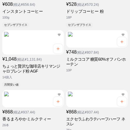
¥608
¥528
(税込¥656.64)
(税込¥570.24)
インスタントコーヒー
ドリップコーヒー 粉
100g
18P
セブンザプライス
セブンザプライス
¥748
(税込¥807.84)
¥1,048
ミルクココア 糖質60%オフ バンホ
(税込¥1,131.84)
ーテン
ちょっと贅沢な珈琲店キリマンジ
10P
ャロブレンド粉 AGF
14袋入
月間安い値
¥868
¥868
(税込¥937.44)
(税込¥937.44)
香るまろやかミルクティー
エクセラふわラテハーフハーフ ネ
スレ
26本