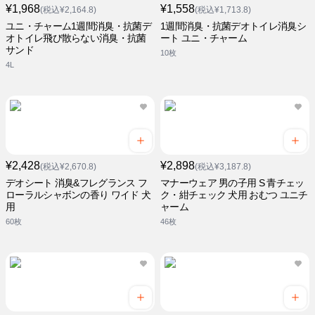
¥1,968
¥1,558
(税込¥2,164.8)
(税込¥1,713.8)
ユニ・チャーム1週間消臭・抗菌デ
1週間消臭・抗菌デオトイレ消臭シ
オトイレ飛び散らない消臭・抗菌
ート ユニ・チャーム
サンド
10枚
4L
¥2,428
¥2,898
(税込¥2,670.8)
(税込¥3,187.8)
デオシート 消臭&フレグランス フ
マナーウェア 男の子用 S 青チェッ
ローラルシャボンの香り ワイド 犬
ク・紺チェック 犬用 おむつ ユニチ
用
ャーム
60枚
46枚