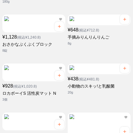
180g
¥648
(税込¥712.8)
¥1,128
手摘みりんりんりんご
(税込¥1,240.8)
8g
おさかなぶくぶくブロック
8錠
¥438
(税込¥481.8)
¥928
小動物のスキッ!と乳酸菌
(税込¥1,020.8)
20g
ロカボーイS 活性炭マット N
3個