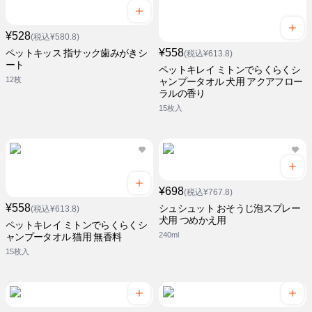
¥528
(税込¥580.8)
¥558
ペットキッス 指サック歯みがきシ
(税込¥613.8)
ート
ペットキレイ ミトンでらくらくシ
12枚
ャンプータオル 犬用 アクアフロー
ラルの香り
15枚入
¥698
(税込¥767.8)
¥558
シュシュット おそうじ泡スプレー
(税込¥613.8)
犬用 つめかえ用
ペットキレイ ミトンでらくらくシ
240ml
ャンプータオル 猫用 無香料
15枚入