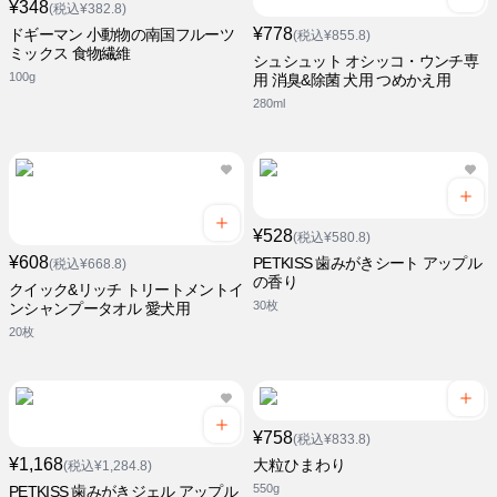
¥348
(税込¥382.8)
¥778
ドギーマン 小動物の南国フルーツ
(税込¥855.8)
ミックス 食物繊維
シュシュット オシッコ・ウンチ専
100g
用 消臭&除菌 犬用 つめかえ用
280ml
¥528
(税込¥580.8)
¥608
PETKISS 歯みがきシート アップル
(税込¥668.8)
の香り
クイック&リッチ トリートメントイ
30枚
ンシャンプータオル 愛犬用
20枚
¥758
(税込¥833.8)
¥1,168
大粒ひまわり
(税込¥1,284.8)
550g
PETKISS 歯みがきジェル アップル