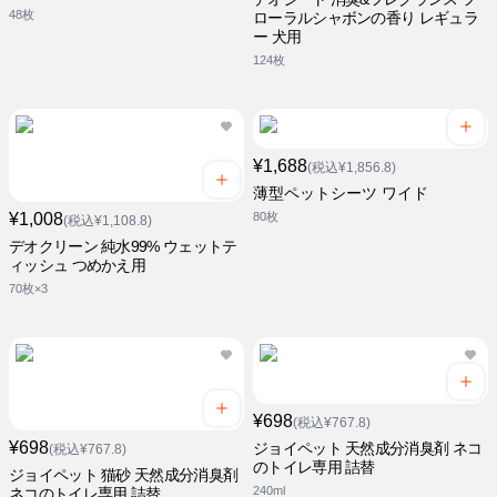
48枚
ローラルシャボンの香り レギュラ
ー 犬用
124枚
¥1,688
(税込¥1,856.8)
薄型ペットシーツ ワイド
¥1,008
80枚
(税込¥1,108.8)
デオクリーン 純水99% ウェットテ
ィッシュ つめかえ用
70枚×3
¥698
(税込¥767.8)
¥698
ジョイペット 天然成分消臭剤 ネコ
(税込¥767.8)
のトイレ専用 詰替
ジョイペット 猫砂 天然成分消臭剤
240ml
ネコのトイレ専用 詰替