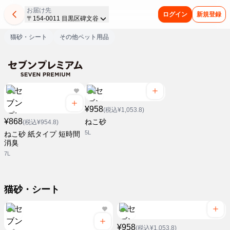
お届け先
ログイン
新規登録
〒154-0011 目黒区碑文谷
猫砂・シート
その他ペット用品
¥958
(税込¥1,053.8)
¥868
ねこ砂
(税込¥954.8)
5L
ねこ砂 紙タイプ 短時間
消臭
7L
猫砂・シート
¥958
(税込¥1,053.8)