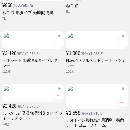
¥868
ねこ砂
(税込¥954.8)
5L
ねこ砂 紙タイプ 短時間消臭
7L
¥2,428
¥1,808
(税込¥2,670.8)
(税込¥1,988.8)
デオシート 無香消臭タイプレギュ
Newパワフルペットシート レギュ
ラー
ラー
112枚
108枚
¥2,428
(税込¥2,670.8)
¥1,558
しっかり超吸収 無香消臭タイプ ワ
(税込¥1,713.8)
イド デオシート
デオトイレ複数ねこ用消臭・抗菌
54枚
シート ユニ・チャーム