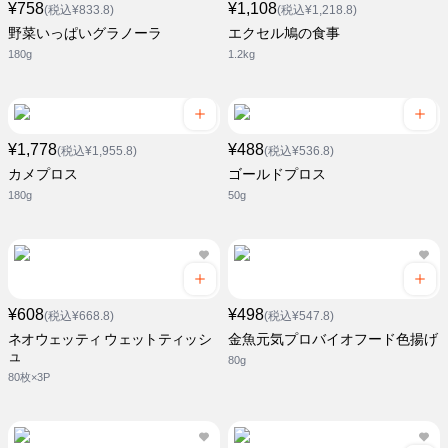
¥758
¥1,108
(税込¥833.8)
(税込¥1,218.8)
野菜いっぱいグラノーラ
エクセル鳩の食事
180g
1.2kg
¥1,778
¥488
(税込¥1,955.8)
(税込¥536.8)
カメプロス
ゴールドプロス
180g
50g
¥608
¥498
(税込¥668.8)
(税込¥547.8)
ネオウェッティ ウェットティッシ
金魚元気プロバイオフード色揚げ
ュ
80g
80枚×3P