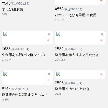
¥548
(税込¥591.84)
¥558
甘えび(生食用)
(税込¥602.64)
16尾
バナメイえび寿司用 生食用
1パック
¥688
¥582
(税込¥743.04)
(税込¥628.56)
生食用あん肝(ポン酢ジュレ)
刺身用本鮪入りまぐろたたき
1パック
75~105g
¥598
(税込¥645.84)
¥748
刺身用 生かつおたたき
(税込¥807.84)
200g
刺身盛合せ 2点盛 まぐろ・ぶり
各3切