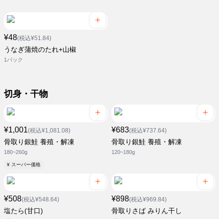
¥48
(税込¥51.84)
うなぎ蒲焼のたれ+山椒
1パック
切身・干物
¥1,001
¥683
(税込¥1,081.08)
(税込¥737.64)
骨取り銀鮭 養殖・解凍
骨取り銀鮭 養殖・解凍
180~260g
120~180g
¥ スーパー価格
¥508
¥898
(税込¥548.64)
(税込¥969.84)
塩たら(甘口)
骨取りさば みりん干し