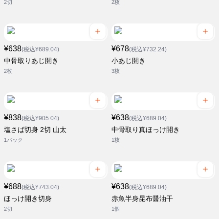
2切
2枚
¥638
¥678
(税込¥689.04)
(税込¥732.24)
中骨取りあじ開き
小あじ開き
2枚
3枚
¥838
¥638
(税込¥905.04)
(税込¥689.04)
塩さば切身 2切 山太
中骨取り真ほっけ開き
1パック
1枚
¥688
¥638
(税込¥743.04)
(税込¥689.04)
ほっけ開き切身
赤魚半身昆布醤油干
2切
1個