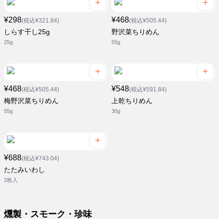
¥298
¥468
(税込¥321.84)
(税込¥505.44)
しらす干し25g
野沢菜ちりめん
25g
55g
¥468
¥548
(税込¥505.44)
(税込¥591.84)
梅野沢菜ちりめん
上乾ちりめん
55g
30g
¥688
(税込¥743.04)
たたみいわし
2枚入
燻製・スモーク・珍味