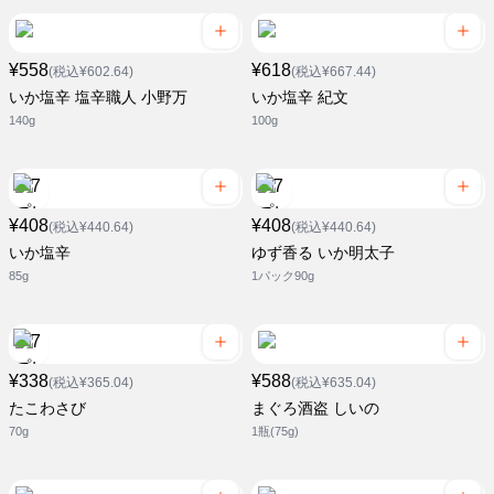
¥558
¥618
(税込¥602.64)
(税込¥667.44)
いか塩辛 塩辛職人 小野万
いか塩辛 紀文
140g
100g
¥408
¥408
(税込¥440.64)
(税込¥440.64)
いか塩辛
ゆず香る いか明太子
85g
1パック90g
¥338
¥588
(税込¥365.04)
(税込¥635.04)
たこわさび
まぐろ酒盗 しいの
70g
1瓶(75g)