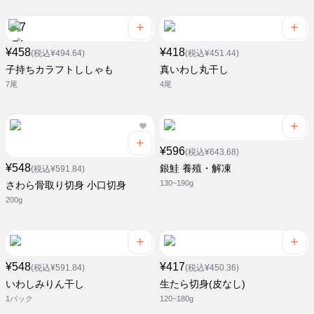
¥458
¥418
(税込¥494.64)
(税込¥451.44)
子持ちカラフトししゃも
真いわし丸干し
7尾
4尾
¥596
(税込¥643.68)
¥548
銀鮭 養殖・解凍
(税込¥591.84)
130~190g
さわら骨取り切身 小口切身
200g
¥548
¥417
(税込¥591.84)
(税込¥450.36)
いわしみりん干し
生たら切身(皮なし)
1パック
120~180g