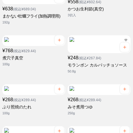
¥558
(税込¥602.64)
¥638
かつお生利節(真空)
(税込¥689.04)
3切入
まかない牡蠣フライ(加熱調理用)
192g
¥768
(税込¥829.44)
¥248
煮穴子真空
(税込¥267.84)
100g
モランボン カルパッチョソース
50.8g
¥268
¥268
(税込¥289.44)
(税込¥289.44)
ぶり照焼のたれ
みそ煮用つゆ
100g
250g