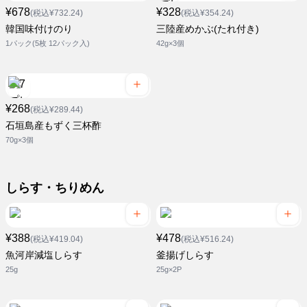
¥678
¥328
(税込¥732.24)
(税込¥354.24)
韓国味付けのり
三陸産めかぶ(たれ付き)
1パック(5枚 12パック入)
42g×3個
¥268
(税込¥289.44)
石垣島産もずく三杯酢
70g×3個
しらす・ちりめん
¥388
¥478
(税込¥419.04)
(税込¥516.24)
魚河岸減塩しらす
釜揚げしらす
25g
25g×2P