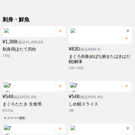
刺身・鮮魚
¥1,388
(税込¥1,499.04)
¥830
刺身用ほたて貝柱
(税込¥896.4)
170g
まぐろ赤身(めばち鮪またはきはだ
鮪)解凍
100~140g
¥548
¥548
(税込¥591.84)
(税込¥591.84)
まぐろたたき 生食用
しめ鯖スライス
約110g
1枚
¥ スーパー価格