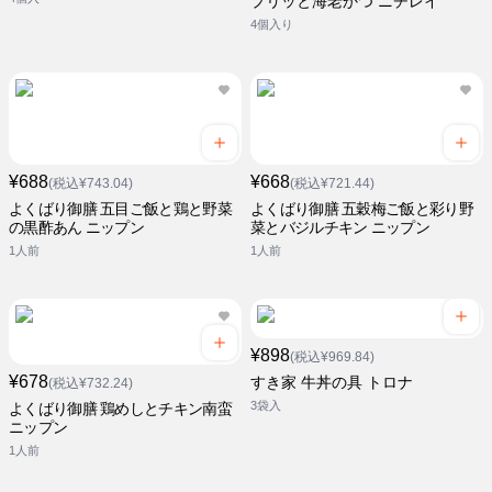
プリッと海老かつ ニチレイ
4個入り
¥688
¥668
(税込¥743.04)
(税込¥721.44)
よくばり御膳 五目ご飯と鶏と野菜
よくばり御膳 五穀梅ご飯と彩り野
の黒酢あん ニップン
菜とバジルチキン ニップン
1人前
1人前
¥898
(税込¥969.84)
¥678
すき家 牛丼の具 トロナ
(税込¥732.24)
3袋入
よくばり御膳 鶏めしとチキン南蛮
ニップン
1人前