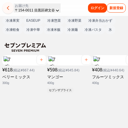
お届け先
ログイン
新規登録
〒154-0011 目黒区碑文谷
冷凍果実
EASEUP
冷凍惣菜
冷凍野菜
冷凍弁当おかず
冷凍軽食
冷凍中華
冷凍米飯
冷凍麺
冷凍パスタ
氷
¥618
¥598
¥408
(税込¥667.44)
(税込¥645.84)
(税込¥440.64)
ベリーミックス
マンゴー
フルーツミックス
300g
400g
400g
セブンザプライス