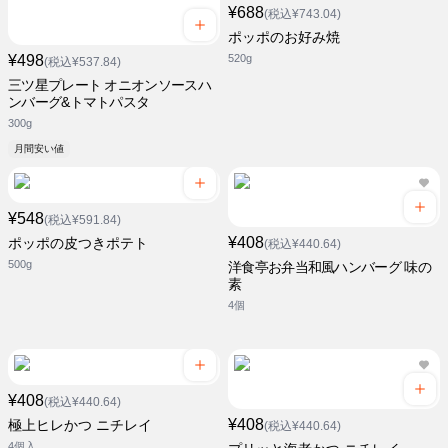
¥688
(税込¥743.04)
ポッポのお好み焼
¥498
520g
(税込¥537.84)
三ツ星プレート オニオンソースハ
ンバーグ&トマトパスタ
300g
月間安い値
¥548
(税込¥591.84)
¥408
ポッポの皮つきポテト
(税込¥440.64)
500g
洋食亭お弁当和風ハンバーグ 味の
素
4個
¥408
(税込¥440.64)
¥408
極上ヒレかつ ニチレイ
(税込¥440.64)
4個入