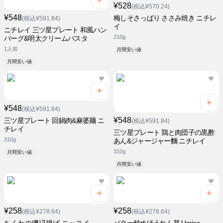
¥528
(税込¥570.24)
¥548
梅しそさっぱり ささみ焼き ニチレ
(税込¥591.84)
イ
ニチレイ 三ツ星プレート 和風ハン
210g
バーグ&明太クリームパスタ
1人前
月間安い値
月間安い値
¥548
(税込¥591.84)
¥548
三ツ星プレート 回鍋肉&麻婆麺 ニ
(税込¥591.84)
チレイ
三ツ星プレート 鶏と肉団子の黒酢
310g
あん&ジャージャー麵 ニチレイ
310g
月間安い値
月間安い値
¥258
¥258
(税込¥278.64)
(税込¥278.64)