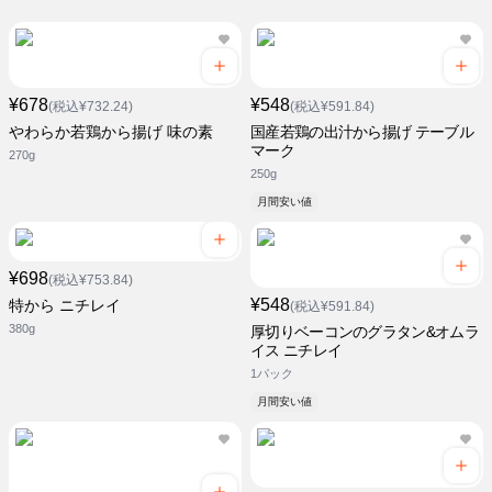
¥678
¥548
(税込¥732.24)
(税込¥591.84)
やわらか若鶏から揚げ 味の素
国産若鶏の出汁から揚げ テーブル
マーク
270g
250g
月間安い値
¥698
(税込¥753.84)
¥548
特から ニチレイ
(税込¥591.84)
380g
厚切りベーコンのグラタン&オムラ
イス ニチレイ
1パック
月間安い値