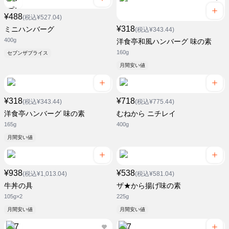
¥488
(税込¥527.04)
¥318
ミニハンバーグ
(税込¥343.44)
400g
洋食亭和風ハンバーグ 味の素
160g
セブンザプライス
月間安い値
¥318
¥718
(税込¥343.44)
(税込¥775.44)
洋食亭ハンバーグ 味の素
むねから ニチレイ
165g
400g
月間安い値
¥938
¥538
(税込¥1,013.04)
(税込¥581.04)
牛丼の具
ザ★から揚げ味の素
105g×2
225g
月間安い値
月間安い値