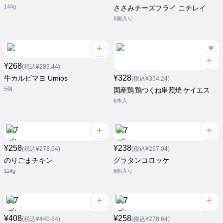
144g
ささみチーズフライ ニチレイ
6個入り
¥268
(税込¥289.44)
¥328
牛カルビマヨ Umios
(税込¥354.24)
5個
国産鶏 鶏つくね串照焼 ケイエス
6本入
¥258
¥238
(税込¥278.64)
(税込¥257.04)
のりごまチキン
グラタンコロッケ
114g
6個入り
¥408
¥258
(税込¥440.64)
(税込¥278.64)