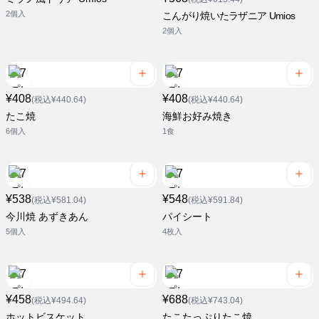
2個入
こんがり焼いたラザニア Umios
2個入
¥408
¥408
(税込¥440.64)
(税込¥440.64)
たこ焼
海鮮お好み焼き
6個入
1食
¥538
¥548
(税込¥581.04)
(税込¥591.84)
今川焼 あずきあん
パイシート
5個入
4枚入
¥458
¥688
(税込¥494.64)
(税込¥743.04)
ホットビスケット
たこたっぷりたこ焼