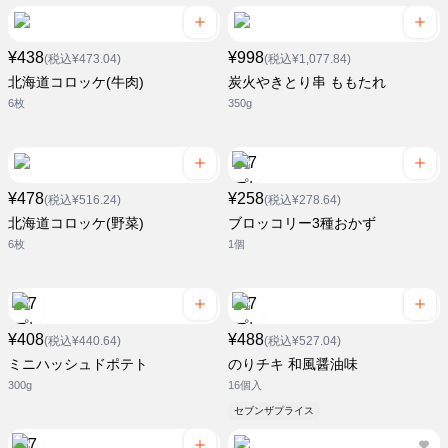
¥438
¥998
(税込¥473.04)
(税込¥1,077.84)
北海道コロッケ(牛肉)
炭火やきとり串 ももたれ
6枚
350g
¥478
¥258
(税込¥516.24)
(税込¥278.64)
北海道コロッケ(野菜)
ブロッコリー3種おかず
6枚
1個
¥408
¥488
(税込¥440.64)
(税込¥527.04)
ミニハッシュドポテト
のりチキ 和風醤油味
300g
16個入
セブンザプライス