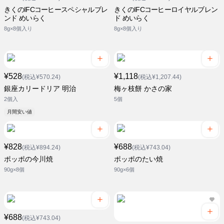
きくのIFCコーヒースペシャルブレ
きくのIFCコーヒーロイヤルブレン
ンド めいらく
ド めいらく
8g×8個入り
8g×8個入り
¥528
¥1,118
(税込¥570.24)
(税込¥1,207.44)
銀座カリードリア 明治
梅ヶ枝餅 かさの家
2個入
5個
月間安い値
¥828
¥688
(税込¥894.24)
(税込¥743.04)
ポッポの今川焼
ポッポのたい焼
90g×8個
90g×6個
¥688
(税込¥743.04)