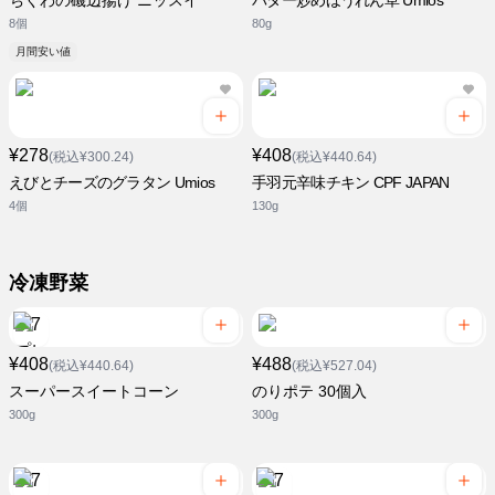
ちくわの磯辺揚げ ニッスイ
バター炒めほうれん草 Umios
8個
80g
月間安い値
¥278
¥408
(税込¥300.24)
(税込¥440.64)
えびとチーズのグラタン Umios
手羽元辛味チキン CPF JAPAN
4個
130g
冷凍野菜
¥408
¥488
(税込¥440.64)
(税込¥527.04)
スーパースイートコーン
のりポテ 30個入
300g
300g