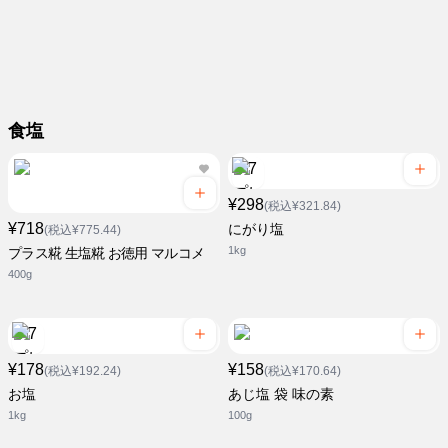
食塩
¥298
(税込¥321.84)
¥718
にがり塩
(税込¥775.44)
1kg
プラス糀 生塩糀 お徳用 マルコメ
400g
¥178
¥158
(税込¥192.24)
(税込¥170.64)
お塩
あじ塩 袋 味の素
1kg
100g