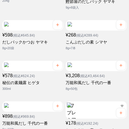
204g
鰹節屋のだしパック ヤマキ
9g×8袋入
¥598
¥268
(税込¥645.84)
(税込¥289.44)
だしパックかつお ヤマキ
こんぶだしの素 シマヤ
8g×20袋
8g×7本
¥578
¥3,208
(税込¥624.24)
(税込¥3,464.64)
秘伝の素麺露 ヒゲタ
万能和風だし 千代の一番
300ml
8g×50包
¥898
(税込¥969.84)
¥178
万能和風だし 千代の一番
(税込¥192.24)