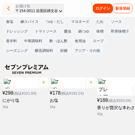
お届け先
ログイン
新規登録
〒154-0011 目黒区碑文谷
食塩
練スパイス
つゆ・だし
マヨネーズ
たれ
ソース
ドレッシング
トマトソース
醬油
鍋つゆ
味噌
即席味噌汁
香辛料
中華調味料
酢・ぽん酢
食用油
スープ
シーズニング
醸造調味料
砂糖
アジア・その他
¥298
¥178
(税込¥321.84)
(税込¥192.24)
¥188
にがり塩
お塩
(税込¥203.04)
1kg
1kg
香りが贅沢な本わさ
42g