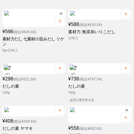
¥588
(税込¥635.04)
¥598
素材力 無添加いりこだし
(税込¥645.84)
12本入
素材力だし 七素材の旨みだし リケ
ン
5g×12本入
¥298
¥738
(税込¥321.84)
(税込¥797.04)
だしの素
だしの素
135g
750g
セブンザプライス
¥408
(税込¥440.64)
¥558
だしの素 ヤマキ
(税込¥602.64)