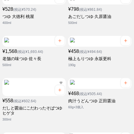
¥528
¥798
(税込¥570.24)
(税込¥861.84)
つゆ 大徳利 桃屋
あごだしつゆ 久原醤油
400ml
500ml
¥1,568
¥458
(税込¥1,693.44)
(税込¥494.64)
老舗の味つゆ 佐々長
極上もりつゆ 永坂更科
500ml
190g
¥468
(税込¥505.44)
¥558
肉汁うどんつゆ 正田醤油
(税込¥602.64)
60g×3個入
だしと醤油にこだわったそばつゆ
ヒゲタ
300ml