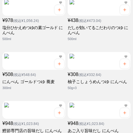
¥978
¥438
(税込¥1,056.24)
(税込¥473.04)
塩分ひかえめつゆの素ゴールド に
だしが効いてるこだわりのつゆ に
んべん
んべん
500ml
500ml
¥508
¥308
(税込¥548.64)
(税込¥332.64)
にんべん ゴールドつゆ 蕎麦
柚子こしょうめんつゆ にんべん
300ml
50g×3
¥948
¥948
(税込¥1,023.84)
(税込¥1,023.84)
鰹節専門店の旨味だし にんべん
あご入り旨味だし にんべん