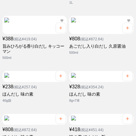
1L
¥388
¥808
(税込¥419.04)
(税込¥872.64)
旨みひろがる香り白だし キッコー
あごだし入り白だし 久原醤油
マン
500ml
500ml
¥238
¥328
(税込¥257.04)
(税込¥354.24)
ほんだし 味の素
ほんだし 味の素
40g袋
8g×7本
¥808
¥418
(税込¥872.64)
(税込¥451.44)