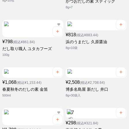
8g×10包
かつおだしの素 スティック
8g×7
¥818
(税込¥883.44)
¥798
浜のうまだし 久原醤油
(税込¥861.84)
8g×10袋
だし取り職人 ユタカフーズ
100g
¥1,068
¥2,508
(税込¥1,153.44)
(税込¥2,708.64)
春夏秋冬のだしの素 金笛
博多名島屋 新だし 井口
500ml
8g×30袋入
¥298
(税込¥321.84)