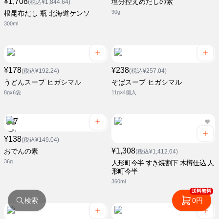
¥1,708
塩分控えめだしの素
(税込¥1,844.64)
90g
根昆布だし 瓶 北海道ケンソ
300ml
¥178
¥238
(税込¥192.24)
(税込¥257.04)
うどんスープ ヒガシマル
そばスープ ヒガシマル
8gx6袋
11g×4個入
¥138
(税込¥149.04)
¥1,308
おでんの素
(税込¥1,412.64)
36g
人形町今半 すき焼割下 木樽仕込 人
形町今半
360ml
送料無料
検索
0円