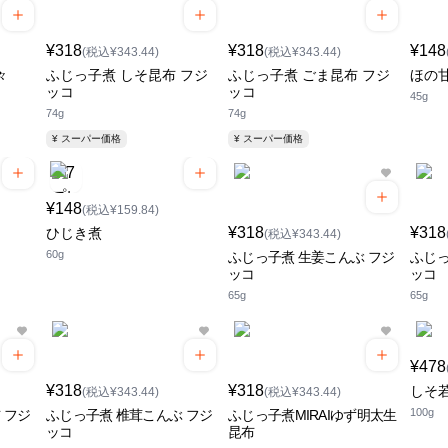
¥318
¥318
¥148
(税込¥343.44)
(税込¥343.44)
々
ふじっ子煮 しそ昆布 フジ
ふじっ子煮 ごま昆布 フジ
ほの
ッコ
ッコ
45g
74g
74g
¥ スーパー価格
¥ スーパー価格
¥148
(税込¥159.84)
¥318
¥318
ひじき煮
(税込¥343.44)
60g
ふじっ子煮 生姜こんぶ フジ
ふじっ
ッコ
ッコ
65g
65g
¥478
¥318
¥318
しそ
(税込¥343.44)
(税込¥343.44)
100g
 フジ
ふじっ子煮 椎茸こんぶ フジ
ふじっ子煮MIRAIゆず明太生
ッコ
昆布