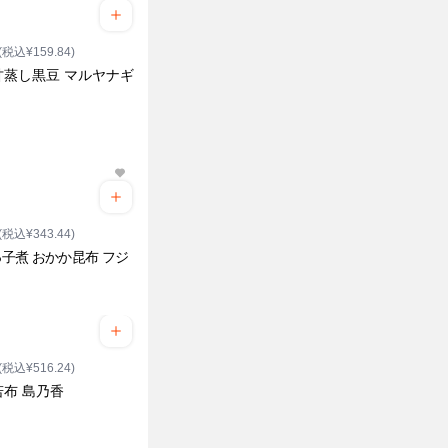
(税込¥159.84)
甘蒸し黒豆 マルヤナギ
(税込¥343.44)
子煮 おかか昆布 フジ
(税込¥516.24)
若布 島乃香