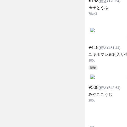
¥158
(税込¥170.64)
玉子とうふ
70g×3
¥418
(税込¥451.44)
ユキホマレ豆乳入り
100g
鳩印
¥508
(税込¥548.64)
みやここうじ
200g