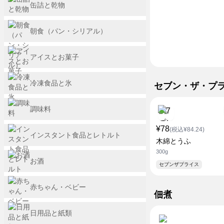
缶詰と乾物
朝食（パン・シリアル）
アイスとお菓子
冷凍食品と氷
セブン・ザ・プ
調味料
¥78
(税込¥84.24)
インスタント食品とレトルト
木綿とうふ
300g
お酒
セブンザプライス
赤ちゃん・ベビー
佃煮
日用品と紙類