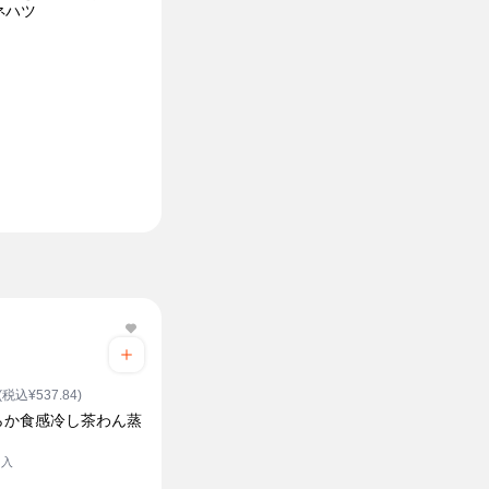
ネハツ
(税込¥537.84)
らか食感冷し茶わん蒸
ク入