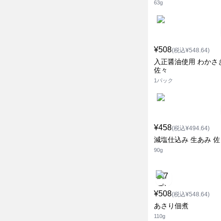
63g
¥508
(税込¥548.64)
入正醤油使用 わかさ
佐々
1パック
¥458
(税込¥494.64)
減塩仕込み 生あみ 佐
90g
¥508
(税込¥548.64)
あさり佃煮
110g