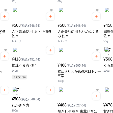
72g
68g
¥508
¥508
¥458
(税込¥548.64)
(税込¥548.64)
ぎ煮
入正醤油使用 あさり佃煮
入正醤油使用 ちりめんくる
減塩
佐々
み 佐々
佐々
1パック
1パック
55g
¥418
¥508
(税込¥451.44)
¥468
椎茸うま煮 佐々
くる
(税込¥505.44)
240g
100g
々
椎茸入りわかめ煮木目トレー
三幸
月間安い値
130g
¥508
(税込¥548.64)
¥488
¥478
わかさぎ煮
(税込¥527.04)
100g
焼きしそ巻き 東北いちば
甘さひ