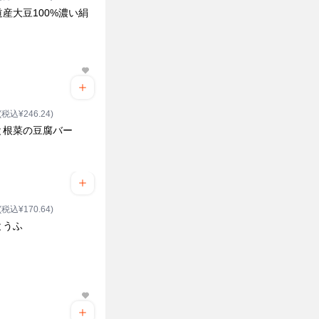
産大豆100%濃い絹
(税込¥246.24)
と根菜の豆腐バー
(税込¥170.64)
とうふ