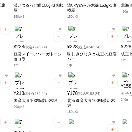
豆腐
濃いつるっと絹 150g×3 相模
濃いなめらか木綿 150g×3 相
北海道
屋
模屋
450g
150g×3
150g×3
¥228
¥228
¥228
(税込¥246.24)
(税込¥246.24)
豆腐スイーツバー ガトーシ
味しみひじきと枝豆の豆腐
枝豆
ョコラ
バー
1本
1本
1本
¥158
¥218
¥178
玉子
(税込¥235.44)
(税込¥192.24)
240g
国産大豆100%濃い木綿
北海道産大豆100%濃い木
綿
200g×2
150g×3