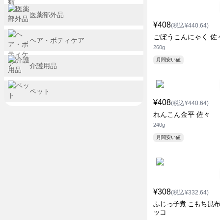
医薬部外品
¥408
(税込¥440.64)
ごぼうこんにゃく 佐
ヘア・ボティケア
260g
月間安い値
介護用品
ペット
¥408
(税込¥440.64)
れんこん金平 佐々
240g
月間安い値
¥308
(税込¥332.64)
ふじっ子煮 こもち昆布
ッコ