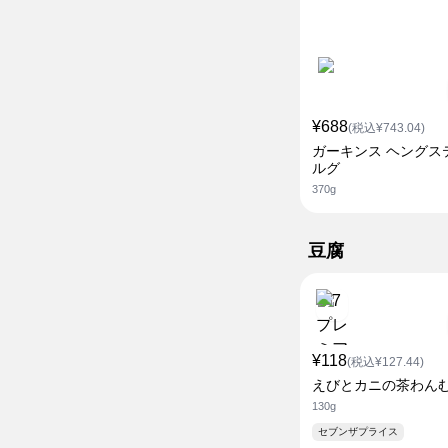
¥688
(税込¥743.04)
ガーキンス ヘングス
ルグ
370g
豆腐
¥118
(税込¥127.44)
えびとカニの茶わん
130g
セブンザプライス