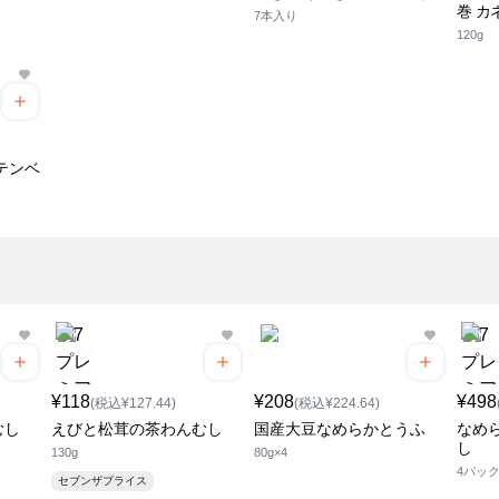
巻 カ
7本入り
120g
テンベ
¥118
¥208
¥498
(税込¥127.44)
(税込¥224.64)
むし
えびと松茸の茶わんむし
国産大豆なめらかとうふ
なめ
し
130g
80g×4
4パッ
セブンザプライス