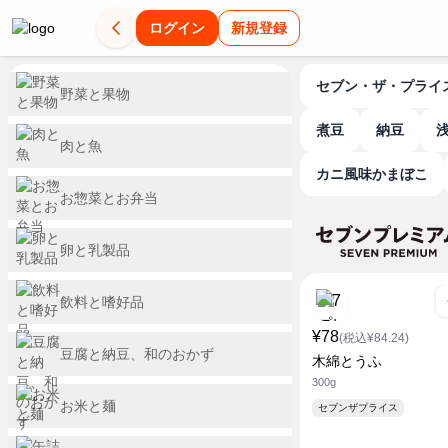
ログイン
新規登録
セブン・ザ・プライ
野菜と果物
煮豆
納豆
肉と魚
カニ風味かまぼこ
お惣菜とお弁当
卵と乳製品
飲料と嗜好品
¥78
(税込¥84.24)
豆腐と納豆、和のおかず
木綿とうふ
300g
お米と麺
セブンザプライス