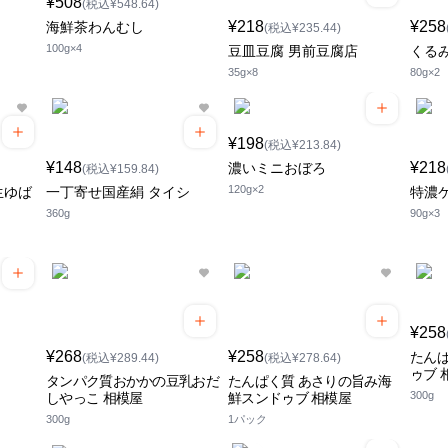
¥508
(税込¥548.64)
¥218
¥258
海鮮茶わんむし
(税込¥235.44)
100g×4
豆皿豆腐 男前豆腐店
くる
35g×8
80g×2
¥198
(税込¥213.84)
¥148
¥218
濃いミニおぼろ
(税込¥159.84)
120g×2
生ゆば
一丁寄せ国産絹 タイシ
特濃
360g
90g×3
¥258
¥268
¥258
たんぱ
(税込¥289.44)
(税込¥278.64)
ゥブ 
タンパク質おかかの豆乳おだ
たんぱく質 あさりの旨み海
300g
しやっこ 相模屋
鮮スンドゥブ 相模屋
300g
1パック