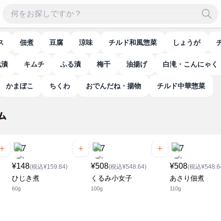
ス
佃煮
豆腐
涼味
チルド和風惣菜
しょうが
浅漬
キムチ
ふる漬
梅干
油揚げ
白滝・こんにゃく
かまぼこ
ちくわ
おでんだね・揚物
チルド中華惣菜
¥148
¥508
¥508
(税込¥159.84)
(税込¥548.64)
(税込¥548.6
ひじき煮
くるみ小女子
あさり佃煮
60g
100g
110g