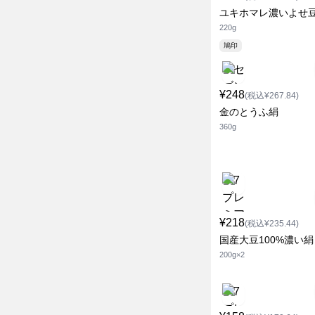
ユキホマレ濃いよせ
220g
鳩印
¥248
(税込¥267.84)
金のとうふ絹
360g
¥218
(税込¥235.44)
国産大豆100%濃い絹
200g×2