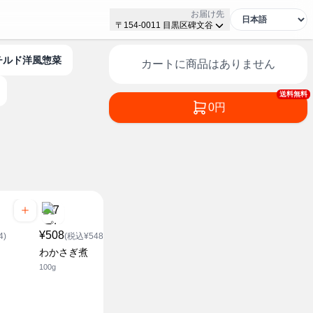
お届け先
〒154-0011 目黒区碑文谷
チルド洋風惣菜
カートに商品はありません
送料無料
0円
¥508
4)
(税込¥548.64)
¥118
¥118
わかさぎ煮
(税込¥127.44)
(税込¥1
100g
えびとカニの茶わんむし
えびと松茸
130g
130g
セブンザプライス
セブンザプラ