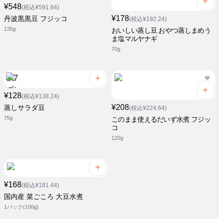
¥548
(税込¥591.84)
¥178
丹波黒黒豆 フジッコ
(税込¥192.24)
135g
おいしい蒸し豆 おやつ蒸しまめう
ま塩マルヤナギ
70g
¥128
(税込¥138.24)
¥208
蒸しサラダ豆
(税込¥224.64)
75g
このまま使えるだいず水煮 フジッ
コ
120g
¥168
(税込¥181.44)
国内産 菜ごころ 大豆水煮
1パック(100g)