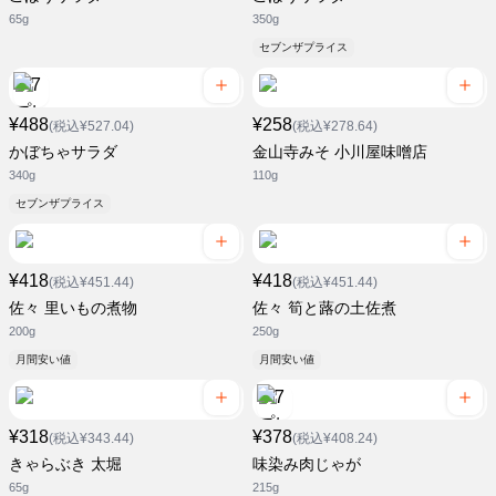
65g
350g
セブンザプライス
¥488
¥258
(税込¥527.04)
(税込¥278.64)
かぼちゃサラダ
金山寺みそ 小川屋味噌店
340g
110g
セブンザプライス
¥418
¥418
(税込¥451.44)
(税込¥451.44)
佐々 里いもの煮物
佐々 筍と蕗の土佐煮
200g
250g
月間安い値
月間安い値
¥318
¥378
(税込¥343.44)
(税込¥408.24)
きゃらぶき 太堀
味染み肉じゃが
65g
215g