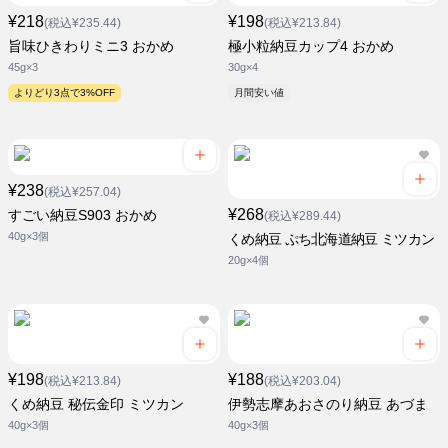
¥218
¥198
(税込¥235.44)
(税込¥213.84)
旨味ひきわりミニ3 おかめ
極小粒納豆カップ4 おかめ
45g×3
30g×4
よりどり3点で3%OFF
月間安い値
¥238
(税込¥257.04)
¥268
すごい納豆S903 おかめ
(税込¥289.44)
40g×3個
くめ納豆 ぷち北海道納豆 ミツカン
20g×4個
¥198
¥188
(税込¥213.84)
(税込¥203.04)
くめ納豆 秘伝金印 ミツカン
伊勢志摩あおさのり納豆 あづま
40g×3個
40g×3個