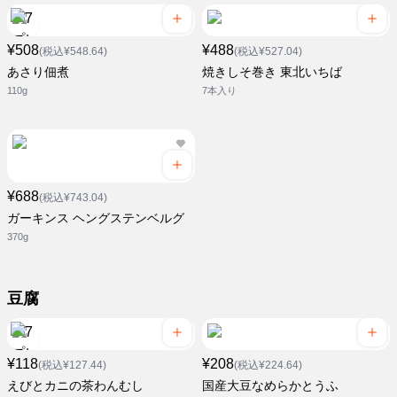
¥508
¥488
(税込¥548.64)
(税込¥527.04)
あさり佃煮
焼きしそ巻き 東北いちば
110g
7本入り
¥688
(税込¥743.04)
ガーキンス ヘングステンベルグ
370g
豆腐
¥118
¥208
(税込¥127.44)
(税込¥224.64)
えびとカニの茶わんむし
国産大豆なめらかとうふ