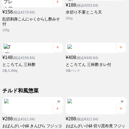
¥188
(税込¥203.04)
¥158
水切り不要ところ天
(税込¥170.64)
151g
乱切刺身こんにゃくからし酢みそ
付
125g
¥148
¥408
(税込¥159.84)
(税込¥440.64)
ところてん 三杯酢
ところてん 三杯酢タレ付
2食入180g
3個パック
チルド和風惣菜
¥288
¥288
(税込¥311.04)
(税込¥311.04)
おばんざい小鉢 きんぴら フジッコ
おばんざい小鉢 切り昆布煮 フジッ