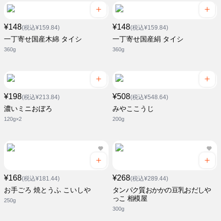
¥148
¥148
(税込¥159.84)
(税込¥159.84)
一丁寄せ国産木綿 タイシ
一丁寄せ国産絹 タイシ
360g
360g
¥198
¥508
(税込¥213.84)
(税込¥548.64)
濃いミニおぼろ
みやここうじ
120g×2
200g
¥168
¥268
(税込¥181.44)
(税込¥289.44)
お手ごろ 焼とうふ こいしや
タンパク質おかかの豆乳おだしや
っこ 相模屋
250g
300g