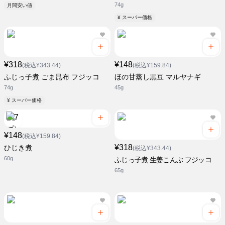
74g
月間安い値
¥ スーパー価格
¥318
¥148
(税込¥343.44)
(税込¥159.84)
ふじっ子煮 ごま昆布 フジッコ
ほの甘蒸し黒豆 マルヤナギ
74g
45g
¥ スーパー価格
¥148
(税込¥159.84)
¥318
ひじき煮
(税込¥343.44)
60g
ふじっ子煮 生姜こんぶ フジッコ
65g