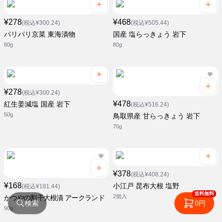
¥278
¥468
(税込¥300.24)
(税込¥505.44)
パリパリ京菜 東海漬物
国産 塩らっきょう 岩下
80g
80g
¥278
(税込¥300.24)
¥478
紅生姜減塩 国産 岩下
(税込¥516.24)
50g
鳥取県産 甘らっきょう 岩下
70g
¥378
(税込¥408.24)
¥168
小江戸 昆布大根 塩野
(税込¥181.44)
送料無料
2個入
かつやの割干大根漬 アークランド
検索
0円
90g