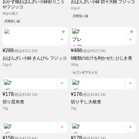
おかず畑おばんざい小鉢彩りこう
おばんざい小鉢 切干大根 フジッコ
やフジッコ
42g×2
46g×2個入
月間安い値
月間安い値
¥288
¥488
(税込¥311.04)
(税込¥527.04)
おばんざい小鉢 きんぴら フジッコ
6種類の出汁を利かせた ひじき煮
31g×2
300g
セブンザプライス
¥178
¥178
(税込¥192.24)
(税込¥192.24)
切り昆布煮
切り干し大根煮
70g
75g
¥158
¥178
(税込¥170.64)
(税込¥192.24)