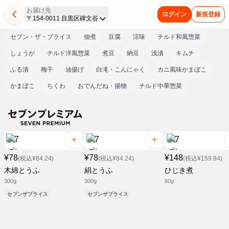
お届け先
ログイン
新規登録
〒154-0011 目黒区碑文谷
セブン・ザ・プライス
佃煮
豆腐
涼味
チルド和風惣菜
しょうが
チルド洋風惣菜
煮豆
納豆
浅漬
キムチ
ふる漬
梅干
油揚げ
白滝・こんにゃく
カニ風味かまぼこ
かまぼこ
ちくわ
おでんだね・揚物
チルド中華惣菜
¥78
¥78
¥148
(税込¥84.24)
(税込¥84.24)
(税込¥159.84)
木綿とうふ
絹とうふ
ひじき煮
300g
300g
60g
セブンザプライス
セブンザプライス