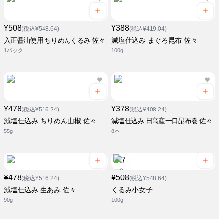
¥508
¥388
(税込¥548.64)
(税込¥419.04)
入正醤油使用 ちりめんくるみ 佐々
減塩仕込み まぐろ昆布 佐々
1パック
100g
¥478
¥378
(税込¥516.24)
(税込¥408.24)
減塩仕込み ちりめん山椒 佐々
減塩仕込み 日高産一口昆布巻 佐々
55g
8本
¥478
¥508
(税込¥516.24)
(税込¥548.64)
減塩仕込み 生あみ 佐々
くるみ小女子
90g
100g