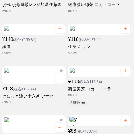
お~いお茶緑茶レンジ加温 伊藤園
綾鷹濃い緑茶 コカ・コーラ
345ml
650ml
¥148
¥118
(税込¥159.84)
(税込¥127.44)
綾鷹
生茶 キリン
650ml
525ml
¥108
(税込¥116.64)
¥118
爽健美茶 コカ・コーラ
(税込¥127.44)
600ml
ぎゅっと濃い十六茶 アサヒ
630ml
月間安い値
¥68
(税込¥73.44)