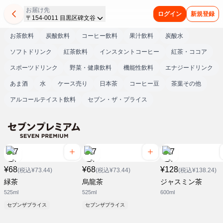
お届け先
ログイン
新規登録
〒154-0011 目黒区碑文谷
お茶飲料
炭酸飲料
コーヒー飲料
果汁飲料
炭酸水
ソフトドリンク
紅茶飲料
インスタントコーヒー
紅茶・ココア
スポーツドリンク
野菜・健康飲料
機能性飲料
エナジードリンク
あま酒
水
ケース売り
日本茶
コーヒー豆
茶葉その他
アルコールテイスト飲料
セブン・ザ・プライス
¥68
¥68
¥128
(税込¥73.44)
(税込¥73.44)
(税込¥138.24)
緑茶
烏龍茶
ジャスミン茶
525ml
525ml
600ml
セブンザプライス
セブンザプライス