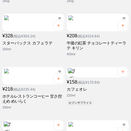
185g
185g
¥328
¥208
(税込¥354.24)
(税込¥224.64)
スターバックス カフェラテ
午後の紅茶 チョコレートティーラ
テ キリン
200ml
400ml
¥158
(税込¥170.64)
¥218
カフェオレ
(税込¥235.44)
220ml
ホテルレストランコーヒー 甘さ控
えめ めいらく
セブンザプライス
330ml