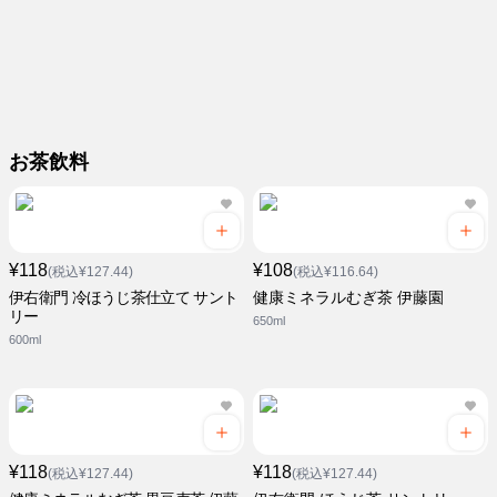
お茶飲料
¥118
¥108
(税込¥127.44)
(税込¥116.64)
伊右衛門 冷ほうじ茶仕立て サント
健康ミネラルむぎ茶 伊藤園
リー
650ml
600ml
¥118
¥118
(税込¥127.44)
(税込¥127.44)