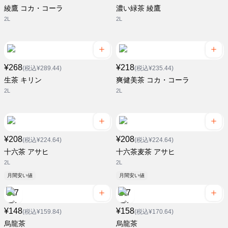
綾鷹 コカ・コーラ
濃い緑茶 綾鷹
2L
2L
¥268
¥218
(税込¥289.44)
(税込¥235.44)
生茶 キリン
爽健美茶 コカ・コーラ
2L
2L
¥208
¥208
(税込¥224.64)
(税込¥224.64)
十六茶 アサヒ
十六茶麦茶 アサヒ
2L
2L
月間安い値
月間安い値
¥148
¥158
(税込¥159.84)
(税込¥170.64)
烏龍茶
烏龍茶