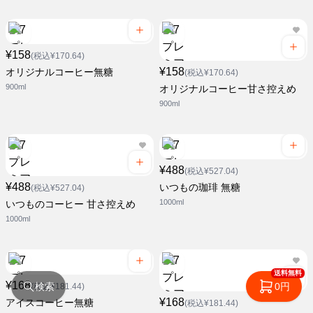
¥158
(税込¥170.64)
¥158
オリジナルコーヒー無糖
(税込¥170.64)
900ml
オリジナルコーヒー甘さ控えめ
900ml
¥488
(税込¥527.04)
¥488
いつもの珈琲 無糖
(税込¥527.04)
1000ml
いつものコーヒー 甘さ控えめ
1000ml
送料無料
¥168
検索
0円
(税込¥181.44)
¥168
アイスコーヒー無糖
(税込¥181.44)