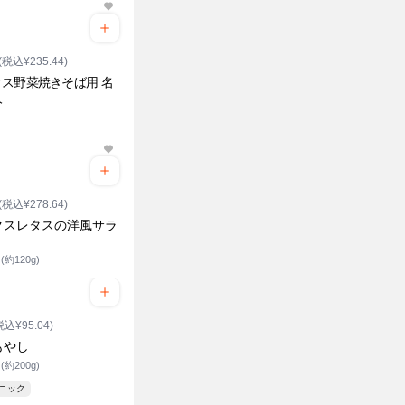
(税込¥235.44)
ス野菜焼きそば用 名
人
ク
(税込¥278.64)
クスレタスの洋風サラ
約120g)
税込¥95.04)
もやし
約200g)
ガニック