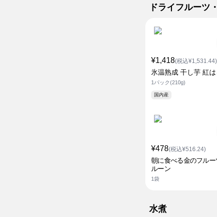
ドライフルーツ
¥1,418
(税込¥1,531.44)
氷温熟成 干し芋 紅
1パック(210g)
国内産
¥478
(税込¥516.24)
朝に食べる金のフルー
ルーン
1袋
水煮