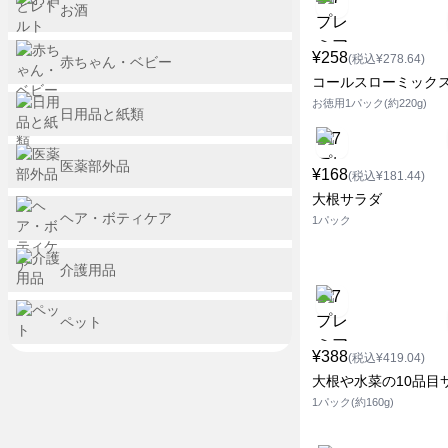
お酒
¥258
(税込¥278.64)
赤ちゃん・ベビー
コールスローミック
お徳用1パック(約220g)
日用品と紙類
医薬部外品
¥168
(税込¥181.44)
大根サラダ
ヘア・ボティケア
1パック
介護用品
ペット
¥388
(税込¥419.04)
大根や水菜の10品目
1パック(約160g)