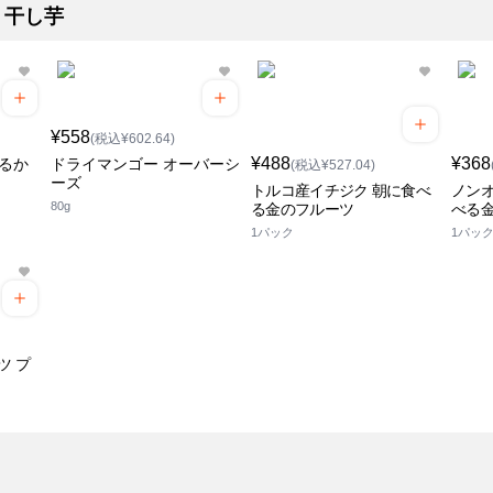
・干し芋
¥558
(税込¥602.64)
¥488
¥368
はるか
ドライマンゴー オーバーシ
(税込¥527.04)
ーズ
トルコ産イチジク 朝に食べ
ノンオ
80g
る金のフルーツ
べる
1パック
1パッ
ツ プ