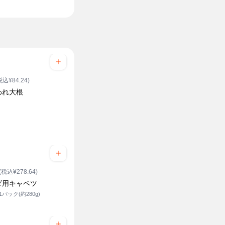
税込¥84.24)
われ大根
ク
(税込¥278.64)
ダ用キャベツ
1パック(約280g)