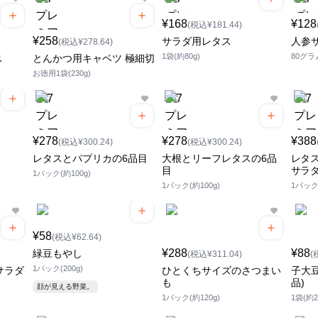
¥168
¥128
(税込¥181.44)
¥258
サラダ用レタス
人参
(税込¥278.64)
1袋(約80g)
80グラ
ス
とんかつ用キャベツ 極細切
お徳用1袋(230g)
¥278
¥278
¥388
(税込¥300.24)
(税込¥300.24)
レタスとパプリカの6品目
大根とリーフレタスの6品
レタス
目
サラ
1パック(約100g)
1パック(約100g)
1パック(
¥58
(税込¥62.64)
¥288
¥88
緑豆もやし
(税込¥311.04)
(
1パック(200g)
サラダ
ひとくちサイズのさつまい
子大
も
品)
顔が見える野菜。
1パック(約120g)
1袋(約2