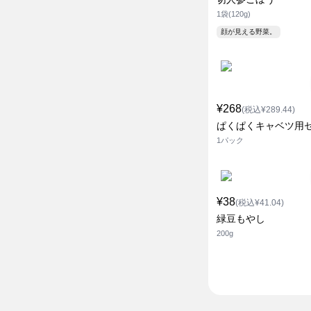
1袋(120g)
顔が見える野菜。
¥268
(税込¥289.44)
ぱくぱくキャベツ用
1パック
¥38
(税込¥41.04)
緑豆もやし
200g