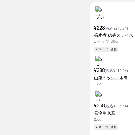
¥228
(税込¥246.24)
筍水煮 穂先スライス
1パック(約100g)
¥ スーパー価格
¥388
(税込¥419.04)
山菜ミックス水煮
130g
¥358
(税込¥386.64)
煮物用水煮
250g
¥ スーパー価格