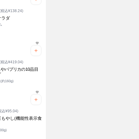
(税込¥138.24)
サラダ
ム
(税込¥419.04)
やパプリカの10品目
ダ
約160g)
税込¥95.04)
豆もやし(機能性表示食
00g)