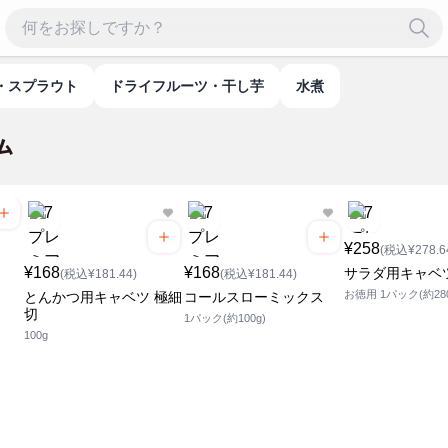
・スプラウト
ドライフルーツ・干し芋
水煮
¥258
(税込¥278.6
¥168
¥168
サラダ用キャベ
(税込¥181.44)
(税込¥181.44)
お徳用 1パック(約280
とんかつ用キャベツ 極細
コールスローミックス
切
1パック(約100g)
100g