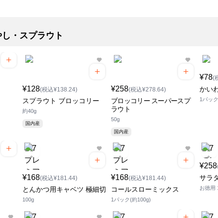
やし・スプラウト
¥78
(
¥128
¥258
かい
(税込¥138.24)
(税込¥278.64)
1パッ
スプラウト ブロッコリー
ブロッコリー スーパースプ
ラウト
約40g
50g
国内産
国内産
¥258
¥168
¥168
サラ
(税込¥181.44)
(税込¥181.44)
お徳用 
とんかつ用キャベツ 極細切
コールスローミックス
100g
1パック(約100g)