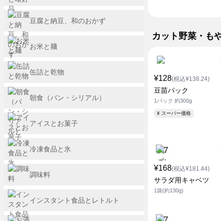
豆腐と納豆、和のおかず
カット野菜・も
お米と麺
缶詰と乾物
¥128
(税込¥138.24)
豆苗パック
朝食（パン・シリアル）
1パック 約300g
¥ スーパー価格
アイスとお菓子
冷凍食品と氷
¥168
(税込¥181.44)
調味料
サラダ用キャベツ
1袋(約130g)
インスタント食品とレトルト