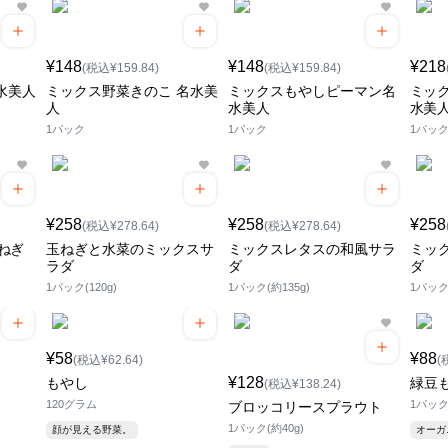
¥148
¥148
¥218
(税込¥159.84)
(税込¥159.84)
水美人
ミックス野菜きのこ 名水美
ミックスもやしピーマン名
ミック
人
水美人
水美
1パック
1パック
1パッ
¥258
¥258
¥258
(税込¥278.64)
(税込¥278.64)
ねぎ
玉ねぎと水菜のミックスサ
ミックスレタスの和風サラ
ミッ
ラダ
ダ
ダ
1パック(120g)
1パック(約135g)
1パック(
¥58
¥88
(税込¥62.64)
(
¥128
もやし
緑豆
(税込¥138.24)
120グラム
1パック(
ブロッコリースプラウト
1パック(約40g)
顔が見える野菜。
オー