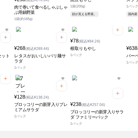
(税込¥278.64)
1袋(200g)
1パック(
肉で巻いて食べるしゃぶしゃ
ぶ用鍋野菜
顔が見える野菜。
国内産
1袋(約165g)
¥78
(税込¥84.24)
¥268
¥638
根取りもやし
(税込¥289.44)
1パック
セット
レタスがおいしいパリ麺サ
バー
ラダ
1パッ
1パック
¥128
(税込¥138.24)
¥238
ブロッコリーの新芽入りプレ
(税込¥257.04)
ミアムサラダ
ブロッコリーの新芽入りサラ
1パック
ダ ファミリーパック
1パック