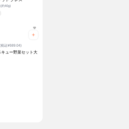
約40g)
(税込¥689.04)
ベキュー野菜セット大
ク