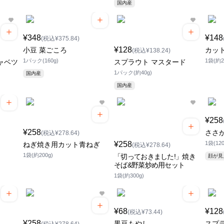
国内産
¥348
¥148
(税込¥375.84)
¥128
小豆 菜ごころ
カッ
(税込¥138.24)
1パック(160g)
1袋(約2
ャベツ
スプラウト マスタード
1パック(約40g)
国内産
国内産
¥258
¥258
ささ
(税込¥278.64)
¥258
1袋(120
ねぎ焼き用カット青ねぎ
(税込¥278.64)
1袋(約200g)
「切っておきました!」焼き
顔が
そば&野菜炒め用セット
1袋(約300g)
¥68
¥128
(税込¥73.44)
¥258
黒豆もやし
スプ