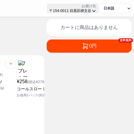
お届け先
〒154-0011 目黒区碑文谷
カートに商品はありません
送料無料
0円
¥168
4)
(税込¥1
¥258
¥258
ツ
サラダ用レ
(税込¥278.64)
(税込¥278.64)
g)
1袋(約80g)
コールスローミックス
とんかつ用キャベツ 極細
切
お徳用1パック(約220g)
お徳用1袋(230g)