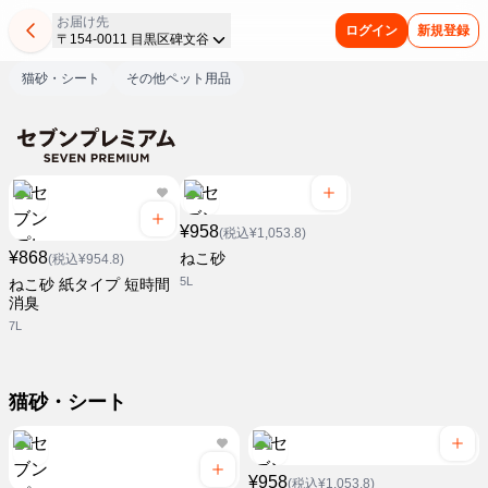
お届け先
ログイン
新規登録
〒154-0011 目黒区碑文谷
猫砂・シート
その他ペット用品
¥958
(税込¥1,053.8)
¥868
ねこ砂
(税込¥954.8)
5L
ねこ砂 紙タイプ 短時間
消臭
7L
猫砂・シート
¥958
(税込¥1,053.8)