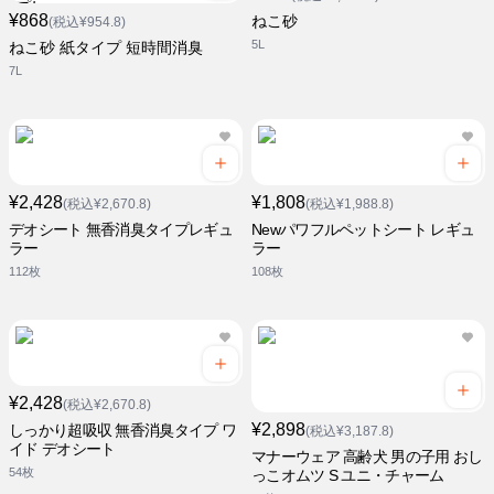
¥868
ねこ砂
(税込¥954.8)
5L
ねこ砂 紙タイプ 短時間消臭
7L
¥2,428
¥1,808
(税込¥2,670.8)
(税込¥1,988.8)
デオシート 無香消臭タイプレギュ
Newパワフルペットシート レギュ
ラー
ラー
112枚
108枚
¥2,428
(税込¥2,670.8)
¥2,898
しっかり超吸収 無香消臭タイプ ワ
(税込¥3,187.8)
イド デオシート
マナーウェア 高齢犬 男の子用 おし
54枚
っこオムツ S ユニ・チャーム