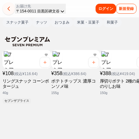
お届け先
ログイン
新規登録
〒154-0011 目黒区碑文谷
スナック菓子
ナッツ
おつまみ
米菓・豆菓子
和菓子
¥108
¥358
¥388
(税込¥116.64)
(税込¥386.64)
(税込¥419.04)
リングスナック コーンポ
ポテトチップス 濃厚コ
厚切りポテト 2種の
タージュ
ンソメ味
のりしお味
40g
155g
150g
セブンザプライス