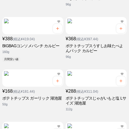
96g
¥388
¥368
(税込¥419.04)
(税込¥397.44)
BIGBAGコンソメパンチ カルビー
ポテトチップスうすしお味たべよ
んパック カルビー
160g
96g
月間安い値
¥168
¥288
(税込¥181.44)
(税込¥311.04)
ポテトチップス ガーリック 湖池屋
ポテトチップスじゃがいもと塩 Lサ
イズ 湖池屋
50g
112g