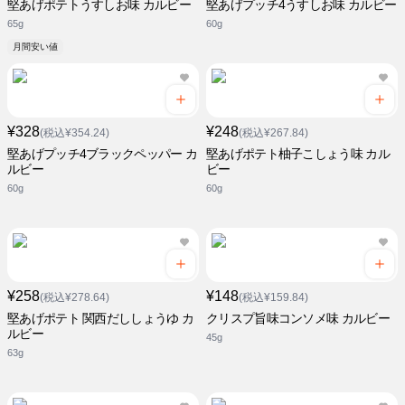
堅あげポテトうすしお味 カルビー
堅あげプッチ4うすしお味 カルビー
65g
60g
月間安い値
¥328
¥248
(税込¥354.24)
(税込¥267.84)
堅あげプッチ4ブラックペッパー カ
堅あげポテト柚子こしょう味 カル
ルビー
ビー
60g
60g
¥258
¥148
(税込¥278.64)
(税込¥159.84)
堅あげポテト 関西だししょうゆ カ
クリスプ旨味コンソメ味 カルビー
ルビー
45g
63g