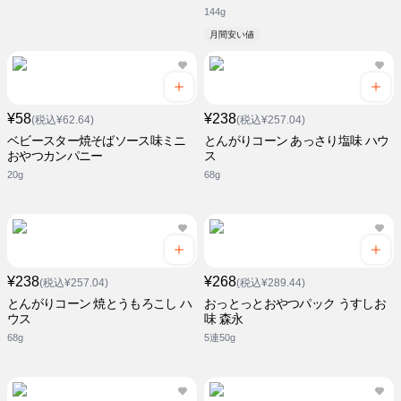
144g
月間安い値
¥58
¥238
(税込¥62.64)
(税込¥257.04)
ベビースター焼そばソース味ミニ
とんがりコーン あっさり塩味 ハウ
おやつカンパニー
ス
20g
68g
¥238
¥268
(税込¥257.04)
(税込¥289.44)
とんがりコーン 焼とうもろこし ハ
おっとっとおやつパック うすしお
ウス
味 森永
68g
5連50g