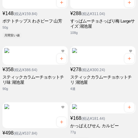
¥148
¥288
(税込¥159.84)
(税込¥311.04)
ポテトチップス わさビーフ 山芳
すっぱムーチョさっぱり梅 Largeサ
イズ 湖池屋
50g
108g
月間安い値
¥358
¥278
(税込¥386.64)
(税込¥300.24)
スティックカラムーチョホットチ
スティックカラムーチョホットチ
リ味 湖池屋
リ 湖池屋
90g
4連
¥168
(税込¥181.44)
かっぱえびせん カルビー
¥498
77g
(税込¥537.84)