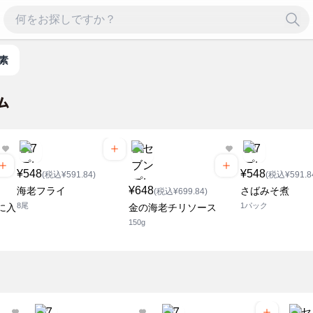
の素
¥548
¥548
(税込¥591.84)
(税込¥591.8
¥648
海老フライ
さばみそ煮
(税込¥699.84)
8尾
1パック
に入
金の海老チリソース
150g