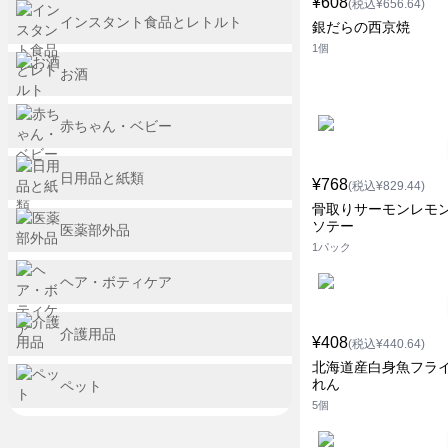
¥608
(税込¥656.64)
インスタント食品とレトルト
銀だらの西京焼
1個
お酒
赤ちゃん・ベビー
日用品と紙類
¥768
(税込¥829.44)
骨取りサーモンレモ
ソテー
医薬部外品
1パック
ヘア・ボティケア
介護用品
¥408
(税込¥440.64)
北海道産白身魚フライ
れん
ペット
5個