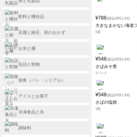
卵と乳製品
飲料と嗜好品
¥788
(税込¥851.04)
大きなまかない海老
豆腐と納豆、和のおかず
6尾
お米と麺
¥548
(税込¥591.84)
缶詰と乾物
さばみそ煮
1パック
朝食（パン・シリアル）
¥548
(税込¥591.84)
アイスとお菓子
さばの塩焼
1枚
冷凍食品と氷
調味料