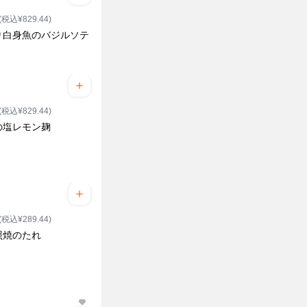
(税込¥829.44)
り白身魚のバジルソテ
ク
(税込¥829.44)
の塩レモン麹
ク
(税込¥289.44)
照焼のたれ