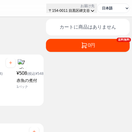
お届け先
〒154-0011 目黒区碑文谷
カートに商品はありません
送料無料
0円
¥508
¥508
¥508
4)
(税込¥548.64)
(税込¥548.64)
(税込¥5
赤魚の煮付
ほっけの塩焼き
銀鮭の塩焼
1パック
1枚
1枚