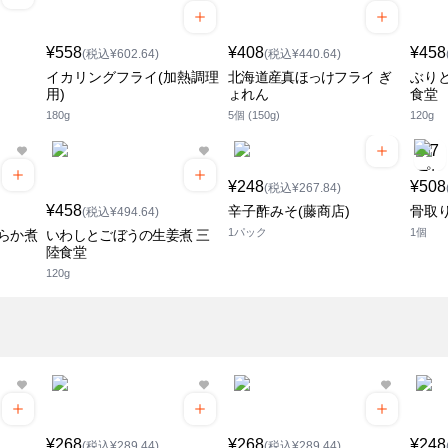
¥558
¥408
¥458
(税込¥602.64)
(税込¥440.64)
イカリングフライ(加熱調理
北海道産真ほっけフライ ぎ
ぶり
用)
ょれん
食堂
180g
5個 (150g)
120g
¥248
¥508
(税込¥267.84)
¥458
辛子酢みそ(藤商店)
骨取
(税込¥494.64)
1パック
1個
らか煮
いわしとごぼうの生姜煮 三
陸食堂
120g
¥268
¥268
¥248
(税込¥289.44)
(税込¥289.44)