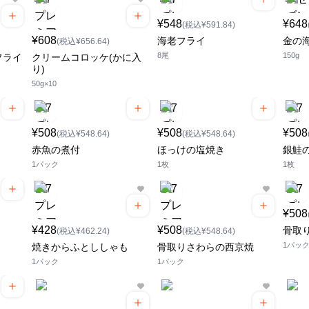
¥548
¥648
(税込¥591.84)
¥608
海老フライ
金の
(税込¥656.64)
8尾
150g
フライ
クリームコロッケ(かに入
り)
50g×10
¥508
¥508
¥508
(税込¥548.64)
(税込¥548.64)
赤魚の煮付
ほっけの塩焼き
銀鮭
1パック
1枚
1枚
¥508
¥428
¥508
骨取
(税込¥462.24)
(税込¥548.64)
1パッ
焼きからふとししゃも
骨取りさわらの西京焼
1パック
1パック