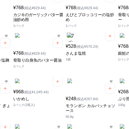
¥768
¥768
¥768
(税込¥829.44)
(税込¥829.44)
カジキのガーリックバター醤
えびとブロッコリーの塩炒
骨取
油炒め用
め
ー
1パック
1パック
1パッ
¥528
¥768
(税込¥570.24)
¥768
さんま塩焼
銀鮭
(税込¥829.44)
1個
1パッ
ン塩麹
骨取り白身魚のバター醤油
1パック
¥968
¥268
(税込¥1,045.44)
¥248
いかめし
ぶり
(税込¥267.84)
1パック(2尾入)
100g
 ぎょ
モランボン カルパッチョソ
ース
50.8g