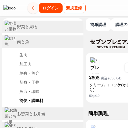
ログイン
新規登録
簡単調理
調理
野菜と果物
肉と魚
生肉
加工肉
刺身・魚介
¥608
(税込¥656.64)
切身・干物
クリームコロッケ(か
り)
魚卵・珍味
50g×10
簡便・調味料
簡単調理
お惣菜とお弁当