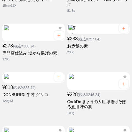
ク
15ml×3袋
81.3g
¥238
(税込¥257.04)
¥278
お赤飯の素
(税込¥300.24)
230g
専門店仕込み 塩から揚げの素
170g
¥818
(税込¥883.44)
¥228
DONBURI亭 牛丼 グリコ
(税込¥246.24)
120gx3
CookDo きょうの大皿 厚揚げそぼ
ろ煮用 味の素
100g