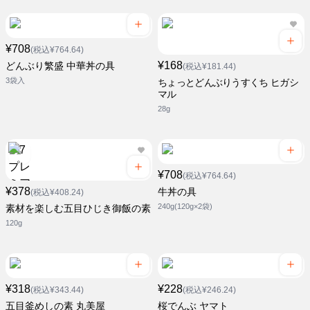
¥708
(税込¥764.64)
¥168
どんぶり繁盛 中華丼の具
(税込¥181.44)
3袋入
ちょっとどんぶりうすくち ヒガシ
マル
28g
¥708
(税込¥764.64)
¥378
牛丼の具
(税込¥408.24)
240g(120g×2袋)
素材を楽しむ五目ひじき御飯の素
120g
¥318
¥228
(税込¥343.44)
(税込¥246.24)
五目釜めしの素 丸美屋
桜でんぶ ヤマト