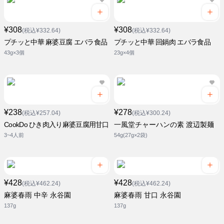
¥308
¥308
(税込¥332.64)
(税込¥332.64)
プチッと中華 麻婆豆腐 エバラ食品
プチッと中華 回鍋肉 エバラ食品
43g×3個
23g×4個
¥238
¥278
(税込¥257.04)
(税込¥300.24)
CookDo ひき肉入り麻婆豆腐用甘口
一風堂チャーハンの素 渡辺製麺
3~4人前
54g(27g×2袋)
¥428
¥428
(税込¥462.24)
(税込¥462.24)
麻婆春雨 中辛 永谷園
麻婆春雨 甘口 永谷園
137g
137g