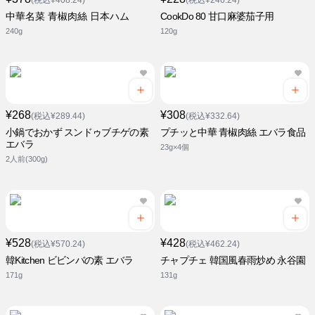
(税込¥408.24)
(税込¥246.24)
中華名菜 青椒肉絲 日本ハム
CookDo 80 甘口麻婆茄子用
240g
120g
¥268
¥308
(税込¥289.44)
(税込¥332.64)
小鍋でおかず スンドゥブチゲの素
プチッと中華 青椒肉絲 エバラ食品
エバラ
23g×4個
2人前(300g)
¥528
¥428
(税込¥570.24)
(税込¥462.24)
韓Kitchen ビビンバの素 エバラ
チャプチェ 韓国風春雨炒め 永谷園
171g
131g