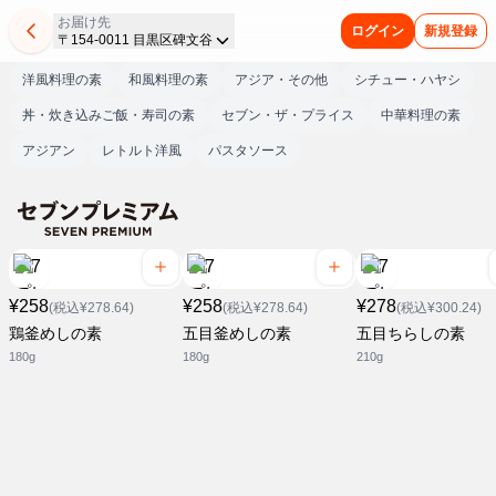
お届け先
ログイン
新規登録
〒154-0011 目黒区碑文谷
洋風料理の素
和風料理の素
アジア・その他
シチュー・ハヤシ
丼・炊き込みご飯・寿司の素
セブン・ザ・プライス
中華料理の素
アジアン
レトルト洋風
パスタソース
¥258
¥258
¥278
(税込¥278.64)
(税込¥278.64)
(税込¥300.24)
鶏釜めしの素
五目釜めしの素
五目ちらしの素
180g
180g
210g