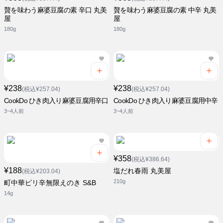
贅を味わう麻婆豆腐の素 辛口 丸美
贅を味わう麻婆豆腐の素 中辛 丸美
屋
屋
180g
180g
¥238
¥238
(税込¥257.04)
(税込¥257.04)
CookDo ひき肉入り麻婆豆腐用辛口
CookDo ひき肉入り麻婆豆腐用中辛
3~4人前
3~4人前
¥358
(税込¥386.64)
¥188
塩だれ春雨 丸美屋
(税込¥203.04)
210g
町中華ピリ辛無限えのき S&B
14g