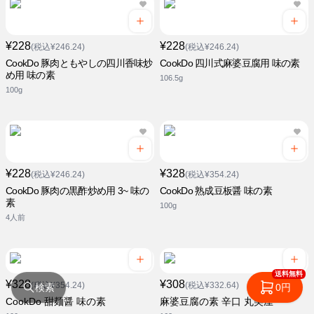
¥228
¥228
(税込¥246.24)
(税込¥246.24)
CookDo 豚肉ともやしの四川香味炒
CookDo 四川式麻婆豆腐用 味の素
め用 味の素
106.5g
100g
¥228
¥328
(税込¥246.24)
(税込¥354.24)
CookDo 豚肉の黒酢炒め用 3~ 味の
CookDo 熟成豆板醤 味の素
素
100g
4人前
送料無料
¥328
¥308
(税込¥354.24)
(税込¥332.64)
検索
0円
CookDo 甜麺醤 味の素
麻婆豆腐の素 辛口 丸美屋