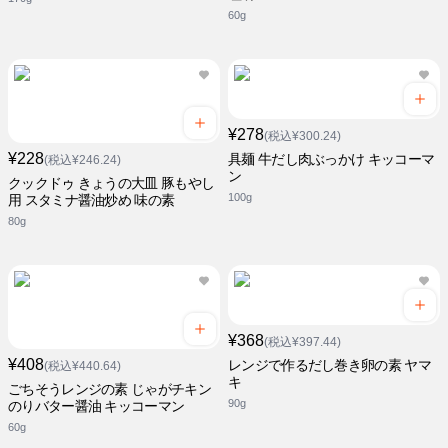
60g
¥278
(税込¥300.24)
¥228
具麺 牛だし肉ぶっかけ キッコーマ
(税込¥246.24)
ン
クックドゥ きょうの大皿 豚もやし
100g
用 スタミナ醤油炒め 味の素
80g
¥368
(税込¥397.44)
¥408
レンジで作るだし巻き卵の素 ヤマ
(税込¥440.64)
キ
ごちそうレンジの素 じゃがチキン
90g
のりバター醤油 キッコーマン
60g