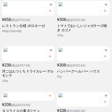
¥658
¥308
(税込¥710.64)
(税込¥332.64)
レストラン仕様 ボロネーゼ
トマトでおいしいジャガチーズ焼
き カゴメ
480g(120g×4袋)
100g
¥238
¥308
(税込¥257.04)
(税込¥332.64)
洋ごはんつくろ ドライカレー デル
ハンバーグヘルパー ハウス
モンテ
92g
116g
¥208
(税込¥224.64)
¥338
タコライスの素 8リケン
(税込¥365.04)