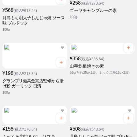
¥258
(税込¥278.64)
¥568
ゴーヤチャンプルーの素
(税込¥613.44)
100g
月島もち明太子もんじゃ焼 ソース
味 ブルドック
106g
¥358
(税込¥386.64)
山芋鉄板焼きの素
¥198
86g(たれ25g×2袋、ミックス粉18g×2袋)
(税込¥213.84)
グランプリ最高金賞店監修から揚
げ粉 ガーリック 日清
100g
¥158
¥508
(税込¥170.64)
(税込¥548.64)
ふっくら卵焼きだし ヤマキ
月島もんじゃ焼 ソース味 ブルドッ