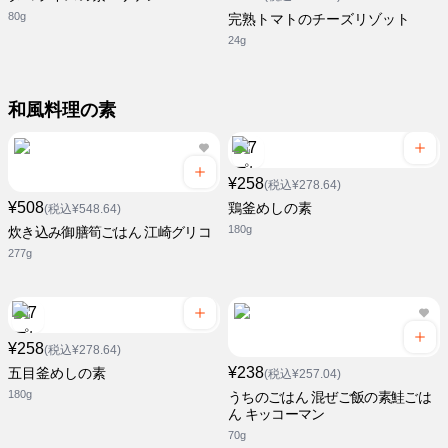
80g
完熟トマトのチーズリゾット
24g
和風料理の素
¥258
(税込¥278.64)
¥508
鶏釜めしの素
(税込¥548.64)
180g
炊き込み御膳筍ごはん 江崎グリコ
277g
¥258
(税込¥278.64)
¥238
五目釜めしの素
(税込¥257.04)
180g
うちのごはん 混ぜご飯の素鮭ごは
ん キッコーマン
70g