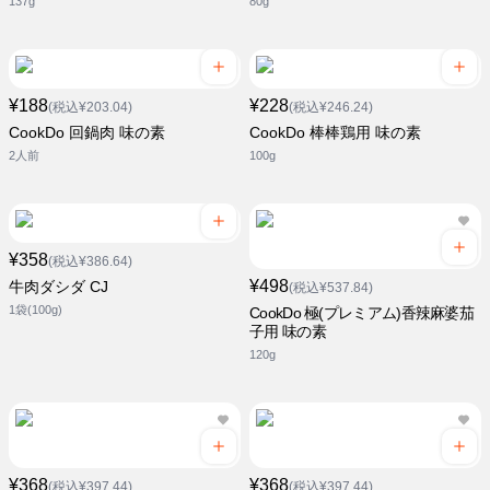
137g
80g
¥188
¥228
(税込¥203.04)
(税込¥246.24)
CookDo 回鍋肉 味の素
CookDo 棒棒鶏用 味の素
2人前
100g
¥358
(税込¥386.64)
¥498
牛肉ダシダ CJ
(税込¥537.84)
1袋(100g)
CookDo 極(プレミアム)香辣麻婆茄
子用 味の素
120g
¥368
¥368
(税込¥397.44)
(税込¥397.44)