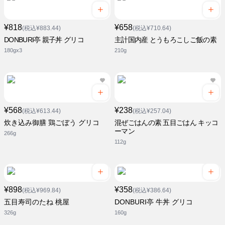
¥818
¥658
(税込¥883.44)
(税込¥710.64)
DONBURI亭 親子丼 グリコ
主計国内産 とうもろこしご飯の素
180gx3
210g
¥568
¥238
(税込¥613.44)
(税込¥257.04)
炊き込み御膳 鶏ごぼう グリコ
混ぜごはんの素 五目ごはん キッコ
ーマン
266g
112g
¥898
¥358
(税込¥969.84)
(税込¥386.64)
五目寿司のたね 桃屋
DONBURI亭 牛丼 グリコ
326g
160g