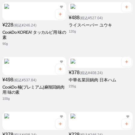
¥488
(税込¥527.04)
¥228
ライスペーパー ユウキ
(税込¥246.24)
120g
CookDo KOREA! タッカルビ用 味の
素
90g
¥378
(税込¥408.24)
¥498
中華名菜回鍋肉 日本ハム
(税込¥537.84)
235g
CookDo 極(プレミアム)麻辣回鍋肉
用 味の素
100g
¥378
¥228