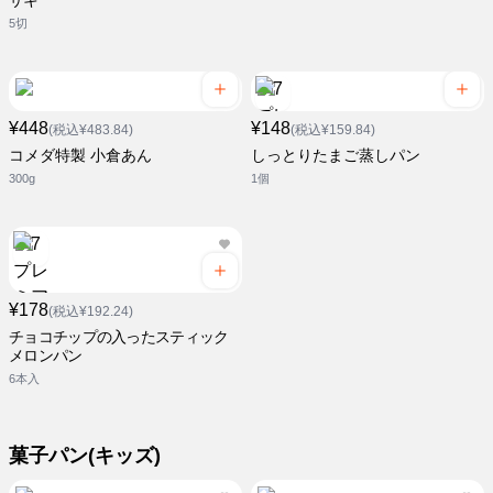
ザキ
5切
¥448
¥148
(税込¥483.84)
(税込¥159.84)
コメダ特製 小倉あん
しっとりたまご蒸しパン
300g
1個
¥178
(税込¥192.24)
チョコチップの入ったスティック
メロンパン
6本入
菓子パン(キッズ)