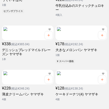
(税込¥246.24)
1個
牛乳仕込みのスティックチュロキ
ー
セブンザプライス
4個入
¥338
¥178
(税込¥365.04)
(税込¥192.24)
デニッシュブレッドマイルドレー
大きなメロンパン ヤマザキ
ズン ヤマザキ
1個
1本
¥ スーパー価格
¥228
¥128
(税込¥246.24)
(税込¥138.24)
薄皮クリームパン ヤマザキ
ケーキドーナツ(4) ヤマザキ
4個
4個