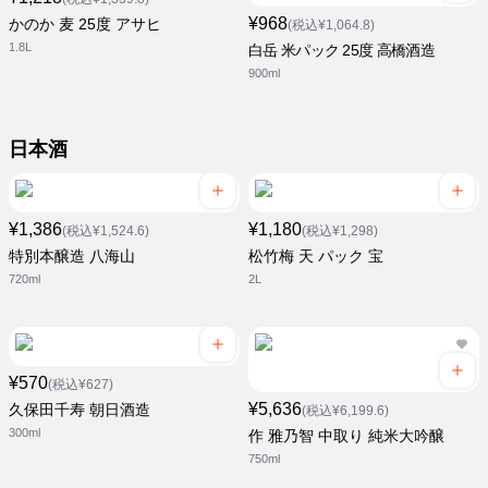
¥968
かのか 麦 25度 アサヒ
(税込¥1,064.8)
1.8L
白岳 米パック 25度 高橋酒造
900ml
日本酒
¥1,386
¥1,180
(税込¥1,524.6)
(税込¥1,298)
特別本醸造 八海山
松竹梅 天 パック 宝
720ml
2L
¥570
(税込¥627)
¥5,636
久保田千寿 朝日酒造
(税込¥6,199.6)
300ml
作 雅乃智 中取り 純米大吟醸
750ml