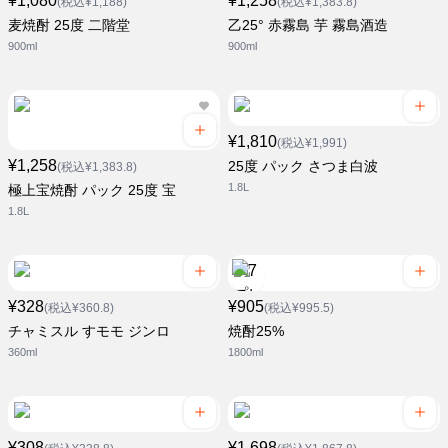
¥1,080
¥1,258
(税込¥1,188)
(税込¥1,383.8)
麦焼酎 25度 二階堂
乙25° 赤霧島 芋 霧島酒造
900ml
900ml
¥1,810
(税込¥1,991)
¥1,258
25度 パック さつま白波
(税込¥1,383.8)
1.8L
極上宝焼酎 パック 25度 宝
1.8L
¥328
¥905
(税込¥360.8)
(税込¥995.5)
チャミスル すモモ ジンロ
焼酎25%
360ml
1800ml
¥308
¥1,698