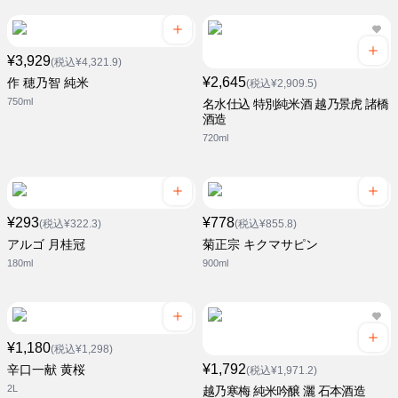
¥3,929
(税込¥4,321.9)
¥2,645
作 穂乃智 純米
(税込¥2,909.5)
750ml
名水仕込 特別純米酒 越乃景虎 諸橋
酒造
720ml
¥293
¥778
(税込¥322.3)
(税込¥855.8)
アルゴ 月桂冠
菊正宗 キクマサピン
180ml
900ml
¥1,180
(税込¥1,298)
¥1,792
辛口一献 黄桜
(税込¥1,971.2)
2L
越乃寒梅 純米吟醸 灑 石本酒造