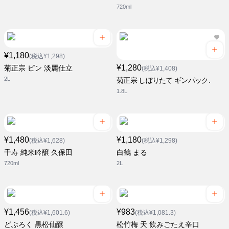
720ml
¥1,180
(税込¥1,298)
¥1,280
菊正宗 ピン 淡麗仕立
(税込¥1,408)
2L
菊正宗 しぼりたて ギンパック.
1.8L
¥1,480
¥1,180
(税込¥1,628)
(税込¥1,298)
千寿 純米吟醸 久保田
白鶴 まる
720ml
2L
¥1,456
¥983
(税込¥1,601.6)
(税込¥1,081.3)
どぶろく 黒松仙醸
松竹梅 天 飲みごたえ辛口