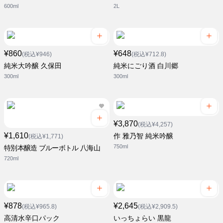
600ml
2L
¥860
¥648
(税込¥946)
(税込¥712.8)
純米大吟醸 久保田
純米にごり酒 白川郷
300ml
300ml
¥3,870
(税込¥4,257)
¥1,610
作 雅乃智 純米吟醸
(税込¥1,771)
750ml
特別本醸造 ブルーボトル 八海山
720ml
¥878
¥2,645
(税込¥965.8)
(税込¥2,909.5)
高清水辛口パック
いっちょらい 黒龍