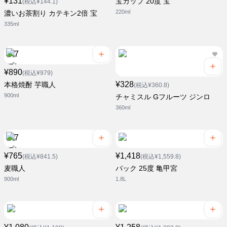
¥131
宝カップ 20度 宝
(税込¥144.1)
220ml
濃いお茶割り カテキン2倍 宝
335ml
¥890
(税込¥979)
¥328
本格焼酎 芋職人
(税込¥360.8)
900ml
チャミスル Gフルーツ ジンロ
360ml
¥765
¥1,418
(税込¥841.5)
(税込¥1,559.8)
麦職人
パック 25度 亀甲宮
900ml
1.8L