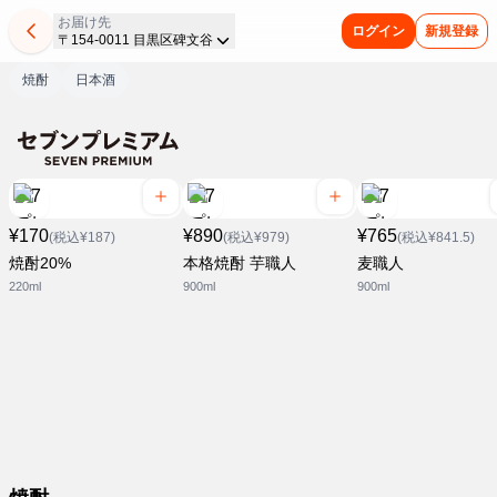
お届け先
ログイン
新規登録
〒154-0011 目黒区碑文谷
焼酎
日本酒
¥170
¥890
¥765
(税込¥187)
(税込¥979)
(税込¥841.5)
焼酎20%
本格焼酎 芋職人
麦職人
220ml
900ml
900ml