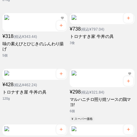
¥738
(税込¥797.04)
¥318
トロナすき家 牛丼の具
(税込¥343.44)
3食
味の素えびとひじきのふんわり揚
げ
5個
¥428
(税込¥462.24)
¥298
トロナすき屋 牛丼の具
(税込¥321.84)
120g
マルハニチロ照り焼ソースの鶏マ
ヨ!
6個
¥ スーパー価格