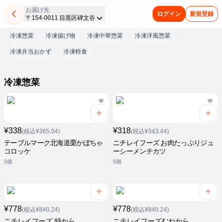
お届け先
ログイン
新規登録
〒154-0011 目黒区碑文谷
冷凍惣菜
冷凍揚げ物
冷凍中華惣菜
冷凍洋風惣菜
冷凍弁当おかず
冷凍軽食
冷凍惣菜
¥338
¥318
(税込¥365.04)
(税込¥343.44)
テーブルマーク北海道栗かぼちゃ
ニチレイフーズ お肉たっぷりジュ
コロッケ
ーシーメンチカツ
5個
5個
¥778
¥778
(税込¥840.24)
(税込¥840.24)
ニチレイフーズ 特から
ニチレイフーズむねから