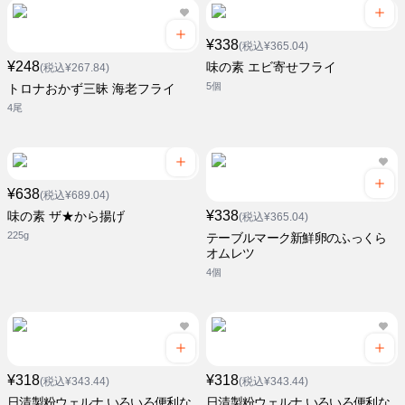
¥338
(税込¥365.04)
¥248
味の素 エビ寄せフライ
(税込¥267.84)
5個
トロナおかず三昧 海老フライ
4尾
¥638
(税込¥689.04)
¥338
味の素 ザ★から揚げ
(税込¥365.04)
225g
テーブルマーク新鮮卵のふっくら
オムレツ
4個
¥318
¥318
(税込¥343.44)
(税込¥343.44)
日清製粉ウェルナ いろいろ便利な
日清製粉ウェルナ いろいろ便利な