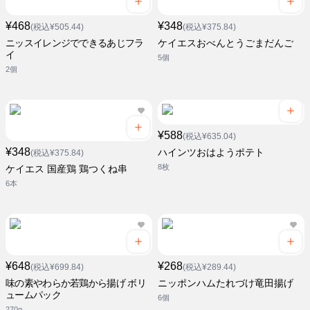
¥468
¥348
(税込¥505.44)
(税込¥375.84)
ニッスイレンジでできるあじフラ
ケイエスおべんとうごまだんご
イ
5個
2個
¥588
(税込¥635.04)
¥348
ハインツおはようポテト
(税込¥375.84)
8枚
ケイエス 国産鶏 鶏つくね串
6本
¥648
¥268
(税込¥699.84)
(税込¥289.44)
味の素やわらか若鶏から揚げ ボリ
ニッポンハムたれづけ竜田揚げ
ュームパック
6個
270g