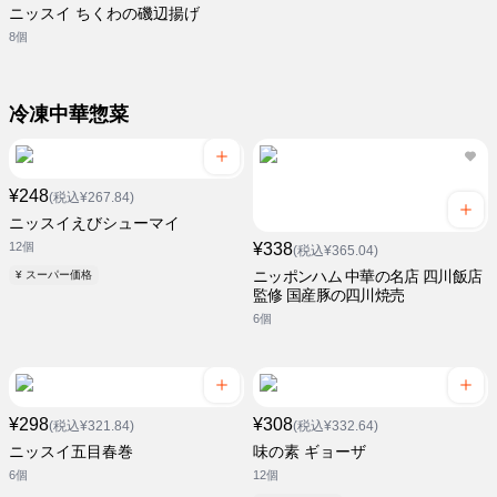
ニッスイ ちくわの磯辺揚げ
8個
冷凍中華惣菜
¥248
(税込¥267.84)
ニッスイえびシューマイ
12個
¥338
(税込¥365.04)
ニッポンハム 中華の名店 四川飯店
¥ スーパー価格
監修 国産豚の四川焼売
6個
¥298
¥308
(税込¥321.84)
(税込¥332.64)
ニッスイ五目春巻
味の素 ギョーザ
6個
12個