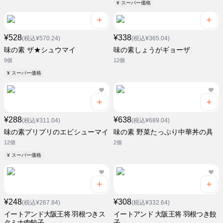
¥ スーパー価格
¥528
¥338
(税込¥570.24)
(税込¥365.04)
味の素 ザ★シュウマイ
味の素しょうがギョーザ
9個
12個
¥ スーパー価格
¥288
¥638
(税込¥311.04)
(税込¥689.04)
味の素プリプリのエビシューマイ
味の素 野菜たっぷり中華丼の具
12個
2個
¥ スーパー価格
¥248
¥308
(税込¥267.84)
(税込¥332.64)
イートアンド大阪王将 羽根つきス
イートアンド 大阪王将 羽根つき餃
タミナ肉餃子
子