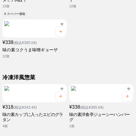
12個
12個
¥ スーパー価格
¥338
(税込¥365.04)
味の素コクうま味噌ギョーザ
12個
冷凍洋風惣菜
¥318
¥338
(税込¥343.44)
(税込¥365.04)
味の素カップに入ったエビのグラ
味の素洋食亭ジューシーハンバー
タン
グ
4個
1個