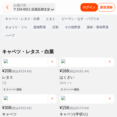
お届け先
ログイン
新規登録
〒154-0011 目黒区碑文谷
キャベツ・レタス・白菜
とまと
ピーマン・なす・パプリカ
きゅうり・うり
葉物野菜
豆類
その他野菜
薬味・香味野菜
ハーブ
キャベツ・レタス・白菜
¥208
¥168
(税込¥224.64)
(税込¥181.44)
レタス
はくさい
1玉
1/4カット
¥ スーパー価格
¥ スーパー価格
¥308
¥158
(税込¥332.64)
(税込¥170.64)
キャベツ
キャベツ(半切り)