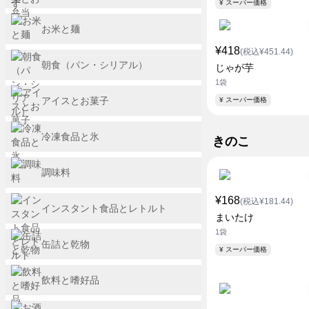
¥ スーパー価格
お米と麺
¥418
(税込¥451.44)
朝食（パン・シリアル）
じゃが芋
1袋
アイスとお菓子
¥ スーパー価格
冷凍食品と氷
きのこ
調味料
¥168
(税込¥181.44)
インスタント食品とレトルト
まいたけ
1袋
缶詰と乾物
¥ スーパー価格
飲料と嗜好品