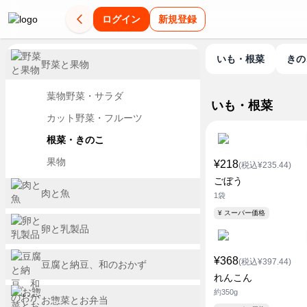
ログイン
新規登録
いも・根菜
き
野菜と果物
葉物野菜・サラダ
いも・根菜
カット野菜・フルーツ
根菜・きのこ
果物
¥218
(税込¥235.44)
ごぼう
肉と魚
1袋
¥ スーパー価格
卵と乳製品
¥368
(税込¥397.44)
豆腐と納豆、和のおかず
れんこん
約350g
お惣菜とお弁当