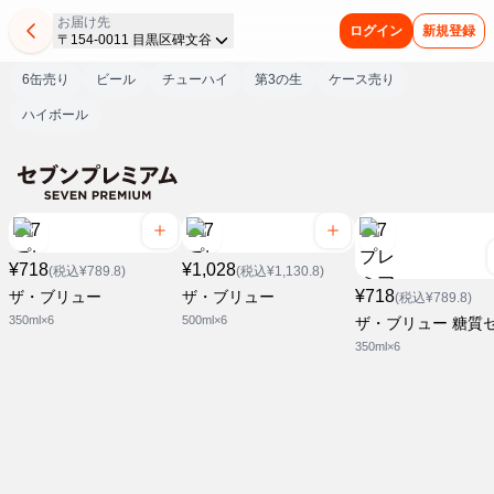
お届け先
ログイン
新規登録
〒154-0011 目黒区碑文谷
6缶売り
ビール
チューハイ
第3の生
ケース売り
ハイボール
¥718
¥1,028
(税込¥789.8)
(税込¥1,130.8)
¥718
ザ・ブリュー
ザ・ブリュー
(税込¥789.8)
350ml×6
500ml×6
ザ・ブリュー 糖質
350ml×6