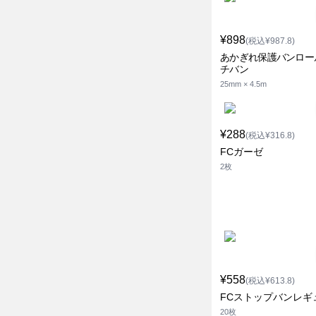
¥898
(税込¥987.8)
あかぎれ保護バンロー
チバン
25mm × 4.5m
¥288
(税込¥316.8)
FCガーゼ
2枚
¥558
(税込¥613.8)
FCストップバンレギ
20枚