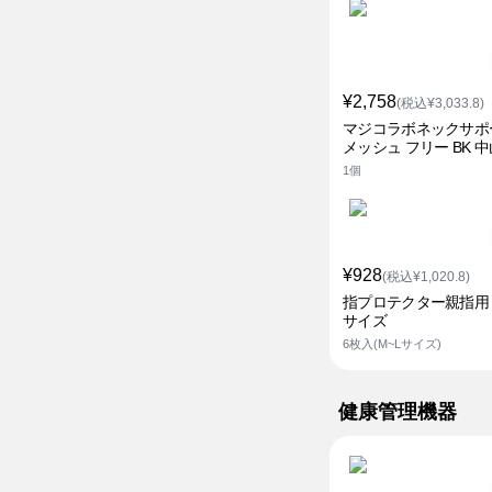
¥2,758
(税込¥3,033.8)
マジコラボネックサポ
メッシュ フリー BK 
1個
¥928
(税込¥1,020.8)
指プロテクター親指用 
サイズ
6枚入(M~Lサイズ)
健康管理機器