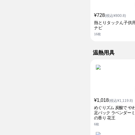
¥728
(税込¥800.8)
熱とりタックん子供用
ナビ
16枚
温熱用具
¥1,018
(税込¥1,119.8)
めぐりズム 炭酸で や
足パック ラベンダー
の香り 花王
6枚