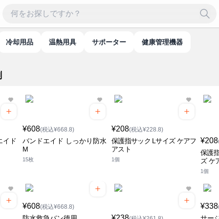
冷却用品
温熱用具
サポーター
健康管理機器
剤
¥608
¥208
(税込¥668.8)
(税込¥228.8)
¥208
エイド
バンドエイド しっかり防水
保護指サック Lサイズ ケアフ
M
アスト
保護指
15枚
1個
ズ ケ
1個
¥608
¥338
(税込¥668.8)
¥238
防水救急バン徳用
サー
(税込¥261.8)