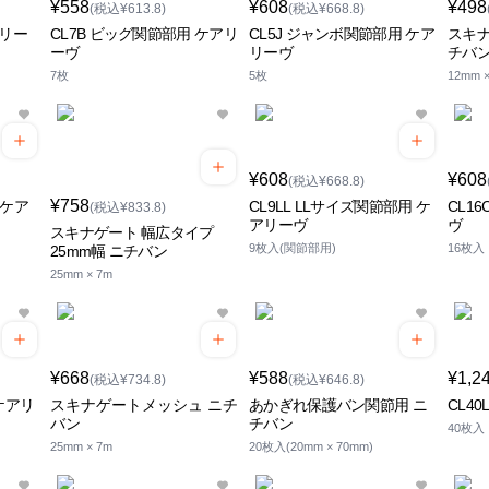
¥558
¥608
¥498
(税込¥613.8)
(税込¥668.8)
アリー
CL7B ビッグ関節部用 ケアリ
CL5J ジャンボ関節部用 ケア
スキナ
ーヴ
リーヴ
チバ
7枚
5枚
12mm ×
¥608
¥608
(税込¥668.8)
¥758
 ケア
CL9LL LLサイズ関節部用 ケ
CL1
(税込¥833.8)
アリーヴ
ヴ
スキナゲート 幅広タイプ
9枚入(関節部用)
16枚入
25mm幅 ニチバン
25mm × 7m
¥668
¥588
¥1,2
(税込¥734.8)
(税込¥646.8)
 ケアリ
スキナゲートメッシュ ニチ
あかぎれ保護バン関節用 ニ
CL4
バン
チバン
40枚入
25mm × 7m
20枚入(20mm × 70mm)