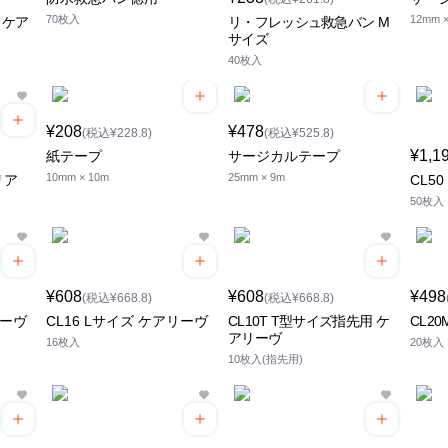
70枚入
12mm ×
 ケア
リ・フレッシュ救急バン M
サイズ
40枚入
¥208
¥478
(税込¥228.8)
(税込¥525.8)
¥1,1
紙テープ
サージカルテープ
10mm × 10m
25mm × 9m
リア
CL5
50枚入
¥608
¥608
¥498
(税込¥668.8)
(税込¥668.8)
リーヴ
CL16 Lサイズ ケアリーヴ
CL10T T型サイズ指先用 ケ
CL2
アリーヴ
16枚入
20枚入
10枚入(指先用)