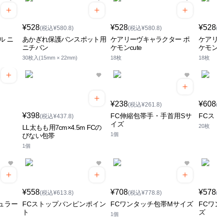
¥528
¥528
¥528
(税込¥580.8)
(税込¥580.8)
ル ニ
あかぎれ保護バンスポット用
ケアリーヴキャラクター ポ
ケアリ
ニチバン
ケモンcute
ケモンc
30枚入(15mm × 22mm)
18枚
18枚
¥238
¥608
(税込¥261.8)
¥398
FC伸縮包帯手・手首用Sサ
FC
(税込¥437.8)
イズ
20枚
LL太もも用7cm×4.5m FCの
1個
びない包帯
1個
¥558
¥708
¥578
(税込¥613.8)
(税込¥778.8)
ュラー
FCストップバンピンポイン
FCワンタッチ包帯Mサイズ
FC
ト
ズ
1個