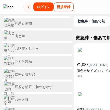
ログイン
新規登録
救急絆・傷あて剤
野菜と果物
肉と魚
救急絆・傷あて
お惣菜とお弁当
卵と乳製品
¥1,088
(税込¥1,196.8)
肌色Mサイズ バンド
飲料と嗜好品
50枚
豆腐と納豆、和のおかず
お米と麺
¥208
(税込¥228.8)