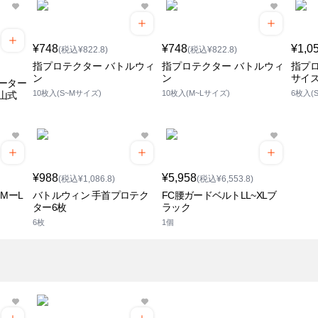
¥748
¥748
¥1,0
(税込¥822.8)
(税込¥822.8)
指プロテクター バトルウィ
指プロテクター バトルウィ
指プロ
ン
ン
サイ
ーター
10枚入(S~Mサイズ)
10枚入(M~Lサイズ)
6枚入(
中山式
¥988
¥5,958
(税込¥1,086.8)
(税込¥6,553.8)
MーL
バトルウィン 手首プロテク
FC腰ガードベルトLL~XLブ
ター6枚
ラック
6枚
1個