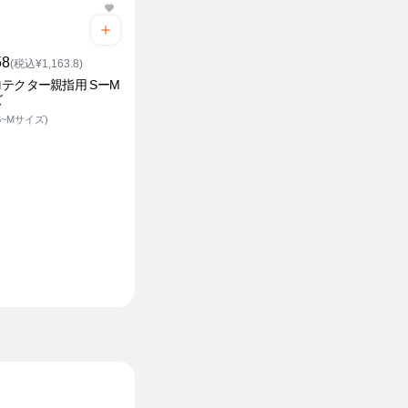
58
(税込¥1,163.8)
テクター親指用 SーM
ズ
S~Mサイズ)