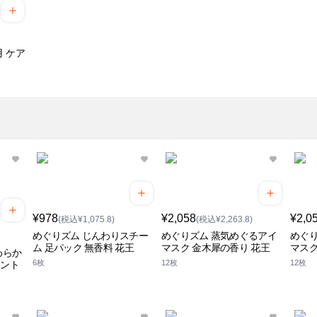
 ケア
¥978
¥2,058
¥2,0
(税込¥1,075.8)
(税込¥2,263.8)
めぐりズム じんわりスチー
めぐりズム 蒸気めぐるアイ
めぐり
ム 足パック 無香料 花王
マスク 金木犀の香り 花王
マスク
わらか
6枚
12枚
12枚
ミント