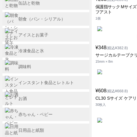
缶詰と乾物
保護指サック Mサイズ
フアスト
朝食（パン・シリアル）
1個
アイスとお菓子
¥348
(税込¥382.8)
冷凍食品と氷
サージカルテープク
15mm × 8m
調味料
インスタント食品とレトルト
¥608
(税込¥668.8)
CL30 Sサイズ ケア
お酒
30枚入
赤ちゃん・ベビー
日用品と紙類