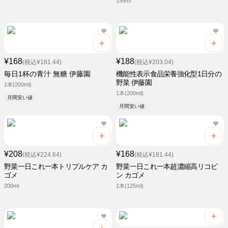
195ml
¥168
¥188
(税込¥181.44)
(税込¥203.04)
毎日1杯の青汁 無糖 伊藤園
機能性表示食品栄養強化型1日分の
野菜 伊藤園
1本(200ml)
1本(200ml)
月間安い値
月間安い値
¥208
¥168
(税込¥224.64)
(税込¥181.44)
野菜一日これ一本トリプルケア カ
野菜一日これ一本超濃縮高リコピ
ゴメ
ン カゴメ
200ml
1本(125ml)