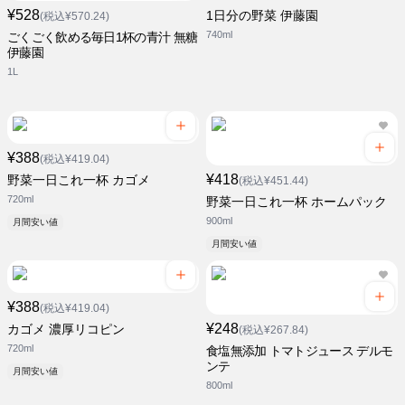
¥528
1日分の野菜 伊藤園
(税込¥570.24)
740ml
ごくごく飲める毎日1杯の青汁 無糖
伊藤園
1L
¥388
(税込¥419.04)
¥418
野菜一日これ一杯 カゴメ
(税込¥451.44)
720ml
野菜一日これ一杯 ホームパック
900ml
月間安い値
月間安い値
¥388
(税込¥419.04)
¥248
カゴメ 濃厚リコピン
(税込¥267.84)
720ml
食塩無添加 トマトジュース デルモ
ンテ
月間安い値
800ml