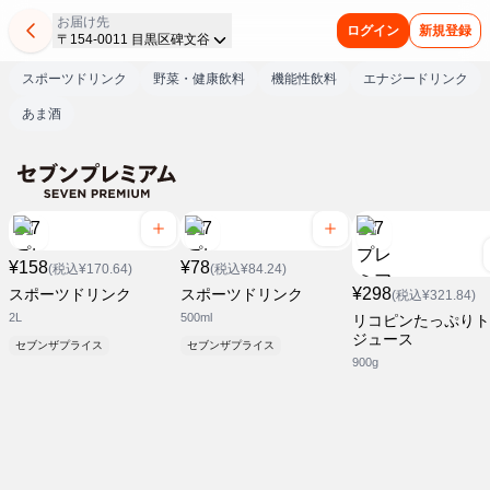
お届け先
ログイン
新規登録
〒154-0011 目黒区碑文谷
スポーツドリンク
野菜・健康飲料
機能性飲料
エナジードリンク
あま酒
¥158
¥78
(税込¥170.64)
(税込¥84.24)
¥298
スポーツドリンク
スポーツドリンク
(税込¥321.84)
2L
500ml
リコピンたっぷりト
ジュース
セブンザプライス
セブンザプライス
900g