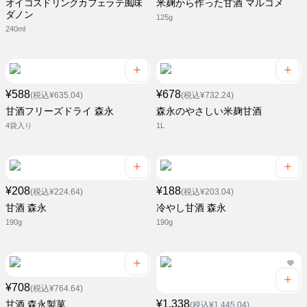
オイコスドリンクカフェラテ風味
米麹から作った甘酒 マルコメ
ダノン
125g
240ml
¥588
¥678
(税込¥635.04)
(税込¥732.24)
甘酒フリーズドライ 森永
森永のやさしい米麹甘酒
4袋入り
1L
¥208
¥188
(税込¥224.64)
(税込¥203.04)
甘酒 森永
冷やし甘酒 森永
190g
190g
¥708
(税込¥764.64)
¥1,338
甘酒 森永製菓
(税込¥1,445.04)