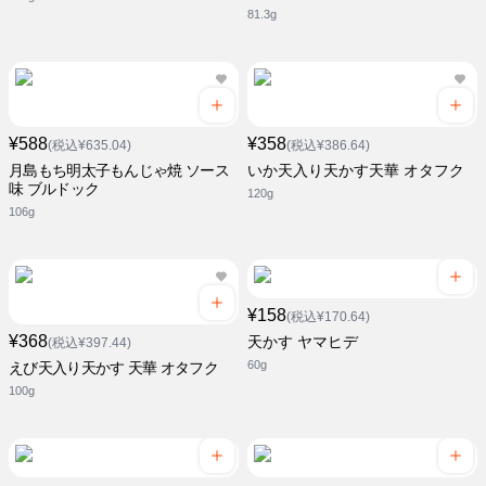
81.3g
¥588
¥358
(税込¥635.04)
(税込¥386.64)
月島もち明太子もんじゃ焼 ソース
いか天入り天かす天華 オタフク
味 ブルドック
120g
106g
¥158
(税込¥170.64)
¥368
天かす ヤマヒデ
(税込¥397.44)
60g
えび天入り天かす 天華 オタフク
100g