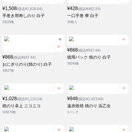
¥1,508
¥428
(税込¥1,628.64)
(税込¥462.24)
手巻き用寿しのり 白子
一口手巻 華 白子
2切28枚
20枚入
¥868
(税込¥937.44)
¥868
徳用パック 焼のり 白子
(税込¥937.44)
3切40枚
おにぎりのり(焼のり) 白子
3切27枚
¥1,028
¥948
(税込¥1,110.24)
(税込¥1,023.84)
焼のり卓上 ニコニコ
遠赤焙焼 焼のり 浜乙女
10切70枚
1パック