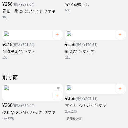
¥258
食べる煮干し
(税込¥278.64)
50g
元気一番にぼしだけよ ヤマキ
30g
¥548
¥158
(税込¥591.84)
(税込¥170.64)
台湾桜えび ヤマト
紅えび ヤマヒデ
13g
12g
削り節
¥368
(税込¥397.44)
¥268
マイルドパック ヤマキ
(税込¥289.44)
2gx12袋
便利な使い切りパック ヤマキ
1gx12袋
月間安い値