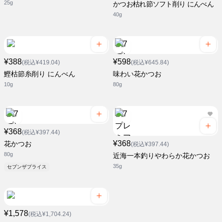
25g
かつお枯れ節ソフト削り にんべん
40g
¥388
¥598
(税込¥419.04)
(税込¥645.84)
鰹枯節糸削り にんべん
味わい花かつお
10g
80g
¥368
(税込¥397.44)
¥368
花かつお
(税込¥397.44)
80g
近海一本釣りやわらか花かつお
35g
セブンザプライス
¥1,578
(税込¥1,704.24)