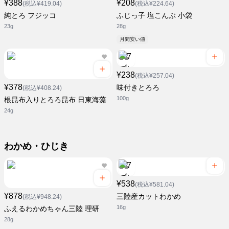
¥388
¥208
(税込¥419.04)
(税込¥224.64)
純とろ フジッコ
ふじっ子 塩こんぶ 小袋
23g
28g
月間安い値
¥238
(税込¥257.04)
¥378
味付きとろろ
(税込¥408.24)
100g
根昆布入りとろろ昆布 日東海藻
24g
わかめ・ひじき
¥538
(税込¥581.04)
¥878
三陸産カットわかめ
(税込¥948.24)
16g
ふえるわかめちゃん三陸 理研
28g