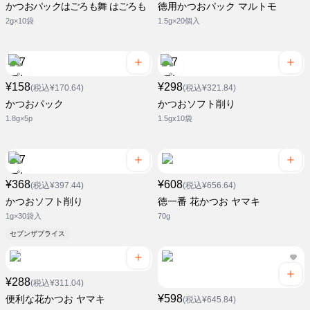
かつおパックはごろも舞 はごろも
徳用かつおパック マルトモ
2g×10袋
1.5g×20個入
¥158
¥298
(税込¥170.64)
(税込¥321.84)
かつおパック
かつおソフト削り
1.8g×5p
1.5gx10袋
¥368
¥608
(税込¥397.44)
(税込¥656.64)
かつおソフト削り
徳一番 花かつお ヤマキ
1g×30袋入
70g
セブンザプライス
¥288
(税込¥311.04)
¥598
便利な花かつお ヤマキ
(税込¥645.84)