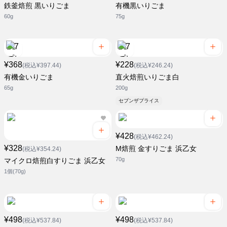
鉄釜焙煎 黒いりごま
有機黒いりごま
60g
75g
¥368
¥228
(税込¥397.44)
(税込¥246.24)
有機金いりごま
直火焙煎いりごま白
65g
200g
セブンザプライス
¥428
(税込¥462.24)
¥328
M焙煎 金すりごま 浜乙女
(税込¥354.24)
70g
マイクロ焙煎白すりごま 浜乙女
1個(70g)
¥498
¥498
(税込¥537.84)
(税込¥537.84)