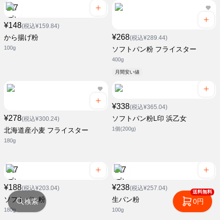
¥148
(税込¥159.84)
¥268
から揚げ粉
(税込¥289.44)
100g
ソフトパン粉 フライスター
400g
月間安い値
¥338
(税込¥365.04)
¥278
ソフトパン粉L印 浜乙女
(税込¥300.24)
1個(200g)
北海道産小麦 フライスター
180g
¥188
¥238
(税込¥203.04)
(税込¥257.04)
送料無料
ソフトパン粉
生パン粉
検索
0円
180g
100g