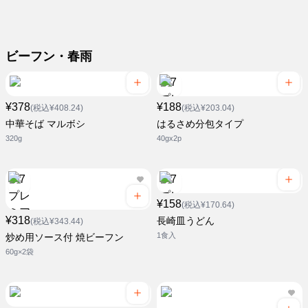
ビーフン・春雨
¥378
¥188
(税込¥408.24)
(税込¥203.04)
中華そば マルボシ
はるさめ分包タイプ
320g
40gx2p
¥158
(税込¥170.64)
¥318
長崎皿うどん
(税込¥343.44)
1食入
炒め用ソース付 焼ビーフン
60g×2袋