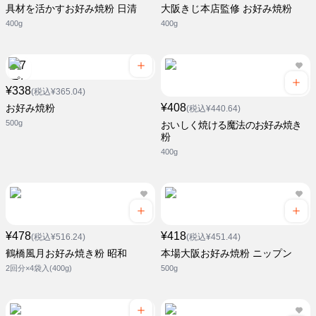
具材を活かすお好み焼粉 日清
大阪きじ本店監修 お好み焼粉
400g
400g
¥338
(税込¥365.04)
¥408
お好み焼粉
(税込¥440.64)
500g
おいしく焼ける魔法のお好み焼き
粉
400g
¥478
¥418
(税込¥516.24)
(税込¥451.44)
鶴橋風月お好み焼き粉 昭和
本場大阪お好み焼粉 ニップン
2回分×4袋入(400g)
500g