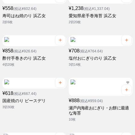
¥558
¥1,238
(税込¥602.64)
(税込¥1,337.04)
寿司はね焼のり 浜乙女
愛知県産手巻海苔 浜乙女
2折6枚
2切20枚
¥858
¥708
(税込¥926.64)
(税込¥764.64)
酢付手巻きのり 浜乙女
塩付おにぎりのり 浜乙女
4切20枚
3切14枚
¥618
(税込¥667.44)
¥888
国産焼のり ピースデリ
(税込¥959.04)
3切30枚
瀬戸内海産おにぎり・お餅に最適
な海苔
10枚