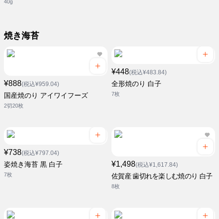
40g
焼き海苔
¥448
(税込¥483.84)
¥888
全形焼のり 白子
(税込¥959.04)
7枚
国産焼のり アイワイフーズ
2切20枚
¥738
(税込¥797.04)
¥1,498
姿焼き海苔 黒 白子
(税込¥1,617.84)
7枚
佐賀産 歯切れを楽しむ焼のり 白子
8枚