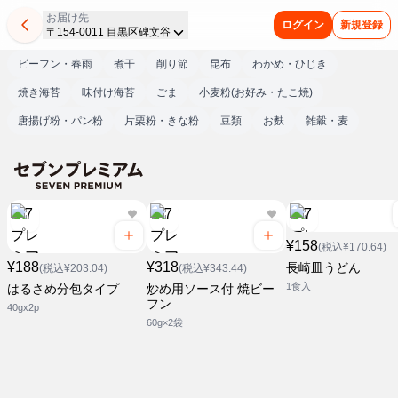
お届け先
ログイン
新規登録
〒154-0011 目黒区碑文谷
ビーフン・春雨
煮干
削り節
昆布
わかめ・ひじき
焼き海苔
味付け海苔
ごま
小麦粉(お好み・たこ焼)
唐揚げ粉・パン粉
片栗粉・きな粉
豆類
お麩
雑穀・麦
¥158
(税込¥170.64)
¥188
¥318
長崎皿うどん
(税込¥203.04)
(税込¥343.44)
1食入
はるさめ分包タイプ
炒め用ソース付 焼ビー
フン
40gx2p
60g×2袋