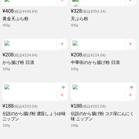
¥408
¥328
(税込¥440.64)
(税込¥354.24)
黄金天ぷら粉
天ぷら粉
450g
400g
¥208
¥208
(税込¥224.64)
(税込¥224.64)
から揚げ粉 日清
中華街のから揚げ粉 日清
100g
100g
¥188
¥188
(税込¥203.04)
(税込¥203.04)
伝説のから揚げ粉 濃旨しょうゆ味
伝説のから揚げ粉 コク深にんにく
ニップン
味 ニップン
100g
100g