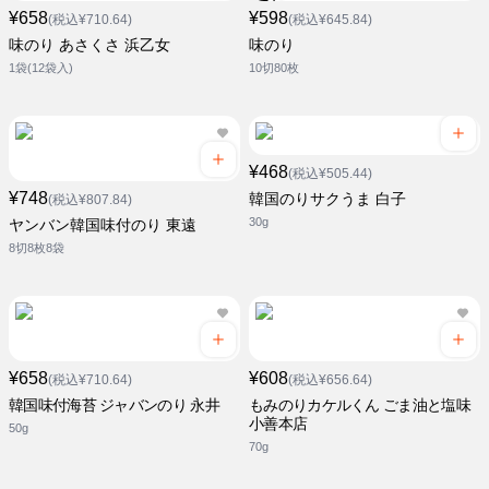
¥658
¥598
(税込¥710.64)
(税込¥645.84)
味のり あさくさ 浜乙女
味のり
1袋(12袋入)
10切80枚
¥468
(税込¥505.44)
¥748
韓国のりサクうま 白子
(税込¥807.84)
30g
ヤンバン韓国味付のり 東遠
8切8枚8袋
¥658
¥608
(税込¥710.64)
(税込¥656.64)
韓国味付海苔 ジャバンのり 永井
もみのりカケルくん ごま油と塩味
小善本店
50g
70g