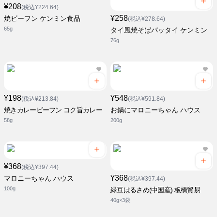
¥208
(税込¥224.64)
¥258
焼ビーフン ケンミン食品
(税込¥278.64)
65g
タイ風焼そばパッタイ ケンミン
76g
¥198
¥548
(税込¥213.84)
(税込¥591.84)
焼きカレービーフン コク旨カレー
お鍋にマロニーちゃん ハウス
58g
200g
¥368
(税込¥397.44)
¥368
マロニーちゃん ハウス
(税込¥397.44)
100g
緑豆はるさめ(中国産) 板橋貿易
40g×3袋