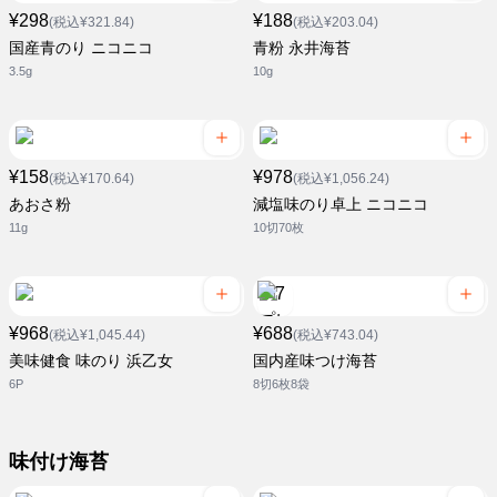
¥298
¥188
(税込¥321.84)
(税込¥203.04)
国産青のり ニコニコ
青粉 永井海苔
3.5g
10g
¥158
¥978
(税込¥170.64)
(税込¥1,056.24)
あおさ粉
減塩味のり卓上 ニコニコ
11g
10切70枚
¥968
¥688
(税込¥1,045.44)
(税込¥743.04)
美味健食 味のり 浜乙女
国内産味つけ海苔
6P
8切6枚8袋
味付け海苔