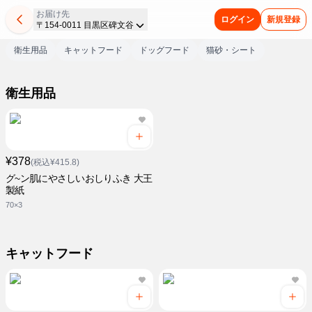
お届け先
ログイン
新規登録
〒154-0011 目黒区碑文谷
衛生用品
キャットフード
ドッグフード
猫砂・シート
衛生用品
¥378
(税込¥415.8)
グ~ン肌にやさしいおしりふき 大王
製紙
70×3
キャットフード