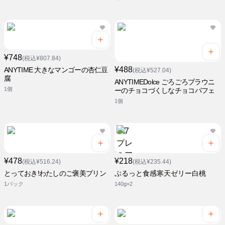
¥748
(税込¥807.84)
¥488
ANYTIME 大きなマンゴーの杏仁豆
(税込¥527.04)
腐
ANYTIMEDolce ごろごろブラウニ
1個
ーのチョコづくしなチョコパフェ
1個
¥478
¥218
(税込¥516.24)
(税込¥235.44)
とっておき!わたしのご褒美プリン
ぷるっと食感寒天ゼリー白桃
1パック
140g×2