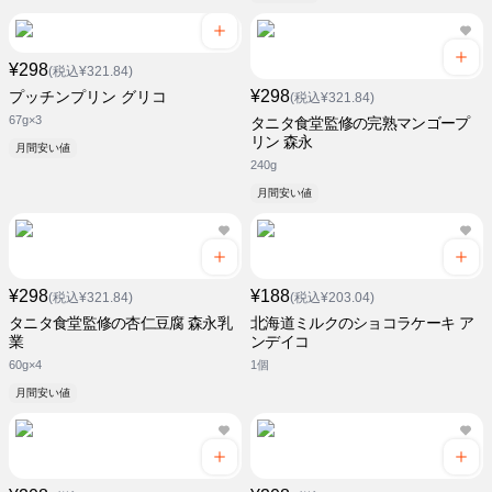
¥298
(税込¥321.84)
¥298
プッチンプリン グリコ
(税込¥321.84)
67g×3
タニタ食堂監修の完熟マンゴープ
リン 森永
月間安い値
240g
月間安い値
¥298
¥188
(税込¥321.84)
(税込¥203.04)
タニタ食堂監修の杏仁豆腐 森永乳
北海道ミルクのショコラケーキ ア
業
ンデイコ
60g×4
1個
月間安い値