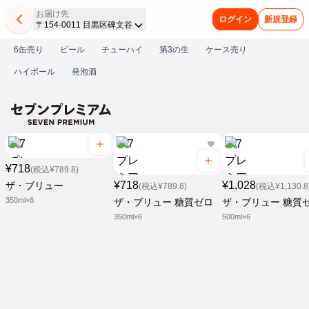
お届け先
ログイン
新規登録
〒154-0011 目黒区碑文谷
6缶売り
ビール
チューハイ
第3の生
ケース売り
ハイボール
発泡酒
¥718
(税込¥789.8)
¥718
¥1,028
ザ・ブリュー
(税込¥789.8)
(税込¥1,130.8
350ml×6
ザ・ブリュー 糖質ゼロ
ザ・ブリュー 糖質
350ml×6
500ml×6