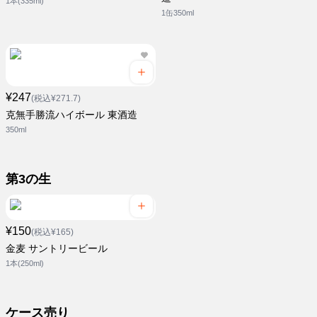
1本(335ml)
1缶350ml
¥247
(税込¥271.7)
克無手勝流ハイボール 東酒造
350ml
第3の生
¥150
(税込¥165)
金麦 サントリービール
1本(250ml)
ケース売り