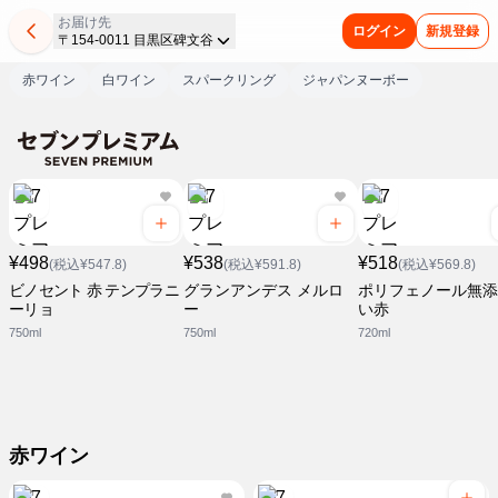
お届け先
ログイン
新規登録
〒154-0011 目黒区碑文谷
赤ワイン
白ワイン
スパークリング
ジャパンヌーボー
¥498
¥538
¥518
(税込¥547.8)
(税込¥591.8)
(税込¥569.8)
ビノセント 赤 テンプラニ
グランアンデス メルロ
ポリフェノール無添
ーリョ
ー
い赤
750ml
750ml
720ml
赤ワイン