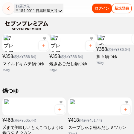
お届け先
ログイン
新規登録
〒154-0011 目黒区碑文谷
¥358
(税込¥386.64)
¥358
¥358
担々鍋つゆ
(税込¥386.64)
(税込¥386.64)
750g
マイルドキムチ鍋つゆ
焼きあごだし鍋つゆ
750g
23g×6
鍋つゆ
¥468
¥418
(税込¥505.44)
(税込¥451.44)
〆まで美味しい とんこつしょうゆ
スープしゃぶ 極みだし ミツカン
鍋つゆ ミツカン
32g×3