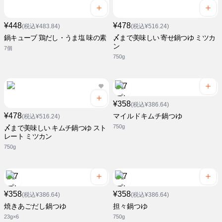
¥448
¥478
(税込¥483.84)
(税込¥516.24)
鍋キューブ 鶏だし・うま塩 味の素
〆まで美味しい 寄せ鍋つゆ ミツカ
ン
7個
750g
¥358
(税込¥386.64)
¥478
マイルドキムチ鍋つゆ
(税込¥516.24)
750g
〆まで美味しい キムチ鍋つゆ スト
レート ミツカン
750g
¥358
¥358
(税込¥386.64)
(税込¥386.64)
焼きあごだし鍋つゆ
担々鍋つゆ
23g×6
750g