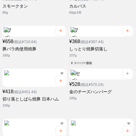
スモークタン
カルパス
85g
60gx3本
¥658
¥368
(税込¥710.64)
(税込¥397.44)
豚バラ肉使用焼豚
しっとり焼豚切落し
165g
107g
¥ スーパー価格
¥528
(税込¥570.24)
¥418
金のチーズハンバーグ
(税込¥451.44)
185g
切り落としばら焼豚 日本ハム
100g