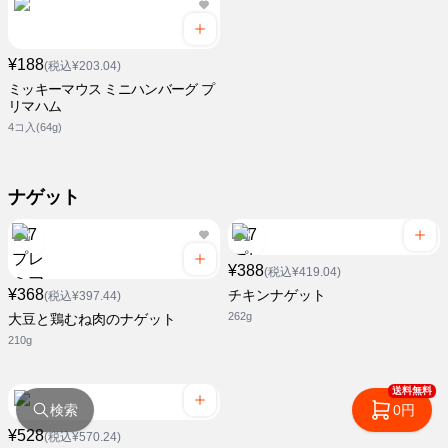
¥188
(税込¥203.04)
ミッキーマウス ミニハンバーグ プ
リマハム
4コ入(64g)
ナゲット
¥388
(税込¥419.04)
¥368
チキンナゲット
(税込¥397.44)
262g
大豆と鶏むね肉のナゲット
210g
送料無料
検索
0円
¥528
(税込¥570.24)