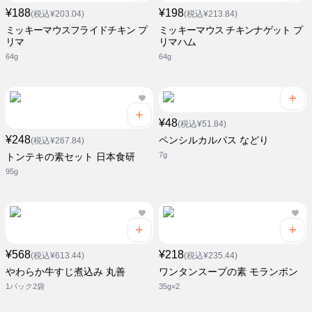
¥188
¥198
(税込¥203.04)
(税込¥213.84)
ミッキーマウスフライドチキン プ
ミッキーマウス チキンナゲット プ
リマ
リマハム
64g
64g
¥48
(税込¥51.84)
¥248
ペンシルカルパス などり
(税込¥267.84)
7g
トンテキの素セット 日本食研
95g
¥568
¥218
(税込¥613.44)
(税込¥235.44)
やわらか牛すじ煮込み 丸善
ワンタンスープの素 モランボン
1パック2袋
35g×2