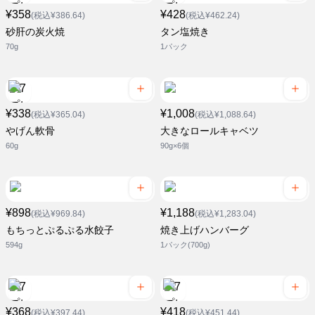
¥358
¥428
(税込¥386.64)
(税込¥462.24)
砂肝の炭火焼
タン塩焼き
70g
1パック
¥338
¥1,008
(税込¥365.04)
(税込¥1,088.64)
やげん軟骨
大きなロールキャベツ
60g
90g×6個
¥898
¥1,188
(税込¥969.84)
(税込¥1,283.04)
もちっとぷるぷる水餃子
焼き上げハンバーグ
594g
1パック(700g)
¥368
¥418
(税込¥397.44)
(税込¥451.44)