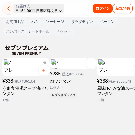
お届け先
ログイン
新規登録
〒154-0011 目黒区碑文谷
お肉加工品
ハム
ソーセージ
サラダチキン
ベーコン
ハンバーグ・ミートボール
ナゲット
¥238
(税込¥257.04)
¥338
¥338
肉ワンタン
(税込¥365.04)
(税込¥365.04)
18個入り
うま塩 清湯スープ 海老ワ
風味ゆたかな油スープ
ンタン
ワンタン
セブンザプライス
12個
12個