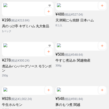
¥488
(税込¥527.04)
¥198
天津閣にら焼餅 日本ハム
(税込¥213.84)
8コ入
具のっけ亭 キザミハム 丸大食品
1パック
¥508
(税込¥548.64)
¥278
牛すじ煮込み 関越物産
(税込¥300.24)
300g
煮込みハンバーグソース モランボ
ン
250g
¥928
¥548
(税込¥1,002.24)
(税込¥591.84)
牛生ホルモン
豚のもつ煮 関越