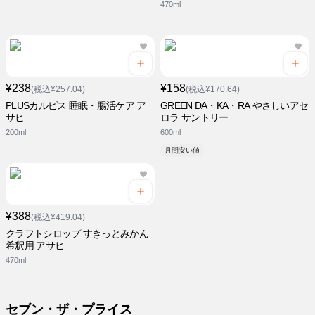
470ml
¥238
¥158
(税込¥257.04)
(税込¥170.64)
PLUSカルピス 睡眠・腸活ケア ア
GREEN DA・KA・RA やさしいアセ
サヒ
ロラ サントリー
200ml
600ml
月間安い値
¥388
(税込¥419.04)
クラフトシロップ すきっとみかん
希釈用 アサヒ
470ml
セブン・ザ・プライス