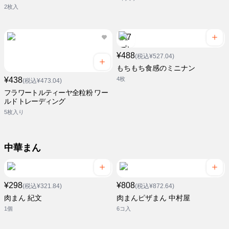
2枚入
¥488
(税込¥527.04)
もちもち食感のミニナン
¥438
4枚
(税込¥473.04)
フラワートルティーヤ全粒粉 ワー
ルドトレーディング
5枚入り
中華まん
¥298
¥808
(税込¥321.84)
(税込¥872.64)
肉まん 紀文
肉まんピザまん 中村屋
1個
6コ入