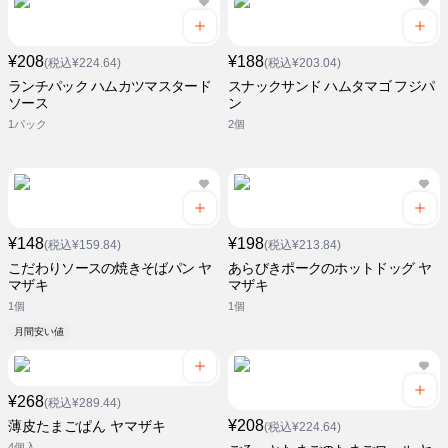
¥208
¥188
(税込¥224.64)
(税込¥203.04)
ランチパック ハムカツマスタード
スナックサンド ハムタマゴ フジパ
ソース
ン
1パック
2個
¥148
¥198
(税込¥159.84)
(税込¥213.84)
こだわりソースの焼きそばパン ヤ
あらびきポークのホットドッグ ヤ
マザキ
マザキ
1個
1個
月間安い値
¥268
(税込¥289.44)
¥208
薄皮たまごぱん ヤマザキ
(税込¥224.64)
4個入