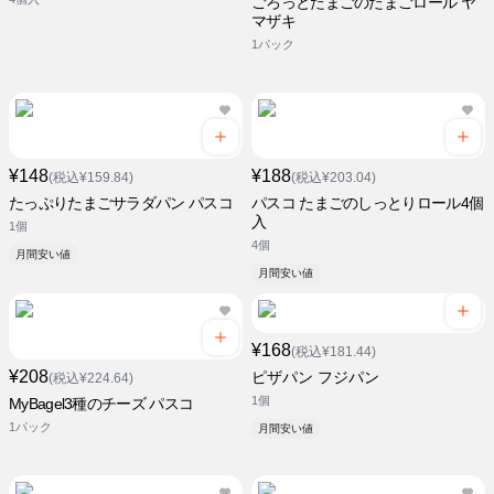
ごろっとたまごのたまごロール ヤ
マザキ
1パック
¥148
¥188
(税込¥159.84)
(税込¥203.04)
たっぷりたまごサラダパン パスコ
パスコ たまごのしっとりロール4個
入
1個
4個
月間安い値
月間安い値
¥168
(税込¥181.44)
¥208
ピザパン フジパン
(税込¥224.64)
1個
MyBagel3種のチーズ パスコ
1パック
月間安い値