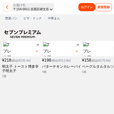
お届け先
ログイン
新規登録
〒154-0011 目黒区碑文谷
惣菜パン
ピザ・ドック
中華まん
¥218
¥198
¥158
(税込¥235.44)
(税込¥213.84)
(税込¥170.64)
明太子 トースト博多辛
バターチキンカレーパイ
ベーグルタルタルソ
子明太子
4個
1個
2個