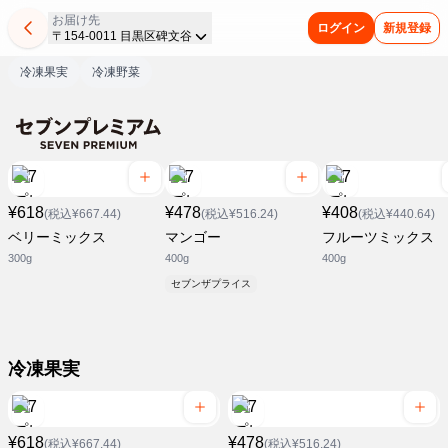
お届け先
ログイン
新規登録
〒154-0011 目黒区碑文谷
冷凍果実
冷凍野菜
¥618
¥478
¥408
(税込¥667.44)
(税込¥516.24)
(税込¥440.64)
ベリーミックス
マンゴー
フルーツミックス
300g
400g
400g
セブンザプライス
冷凍果実
¥618
¥478
(税込¥667.44)
(税込¥516.24)