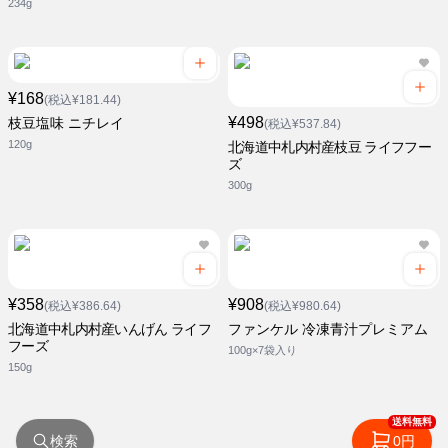
234g
¥168
(税込¥181.44)
¥498
枝豆塩味 ニチレイ
(税込¥537.84)
120g
北海道中札内村産枝豆 ライフフー
ズ
300g
¥358
¥908
(税込¥386.64)
(税込¥980.64)
北海道中札内村産いんげん ライフ
ファンケル 冷凍青汁プレミアム
フーズ
100g×7袋入り
150g
送料無料
検索
0円