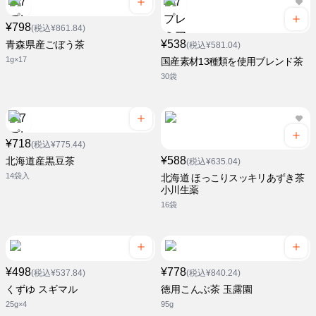
¥798
(税込¥861.84)
¥538
青森県産ごぼう茶
(税込¥581.04)
1g×17
国産素材13種類を使用ブレンド茶
30袋
¥718
(税込¥775.44)
¥588
北海道産黒豆茶
(税込¥635.04)
14袋入
北海道 ほっこりスッキリあずき茶
小川生薬
16袋
¥498
¥778
(税込¥537.84)
(税込¥840.24)
くずゆ スギマル
徳用こんぶ茶 玉露園
25g×4
95g