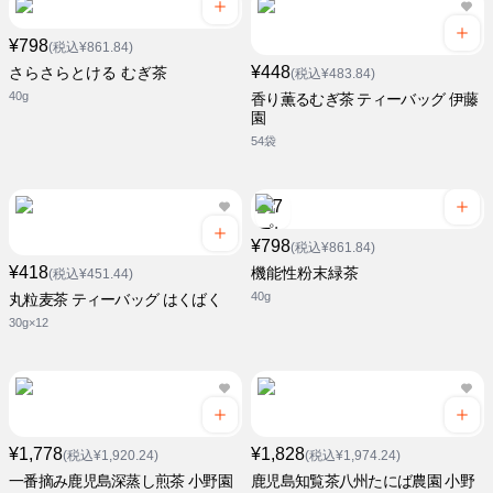
¥798
(税込¥861.84)
¥448
さらさらとける むぎ茶
(税込¥483.84)
40g
香り薫るむぎ茶 ティーバッグ 伊藤
園
54袋
¥798
(税込¥861.84)
¥418
機能性粉末緑茶
(税込¥451.44)
40g
丸粒麦茶 ティーバッグ はくばく
30g×12
¥1,778
¥1,828
(税込¥1,920.24)
(税込¥1,974.24)
一番摘み鹿児島深蒸し煎茶 小野園
鹿児島知覧茶八州たにば農園 小野