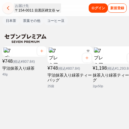
お届け先
ログイン
新規登録
〒154-0011 目黒区碑文谷
日本茶
茶葉その他
コーヒー豆
¥748
(税込¥807.84)
¥748
¥1,198
宇治抹茶入り緑茶
(税込¥807.84)
(税込¥1,293.8
40g
宇治抹茶入り緑茶ティー
抹茶入り緑茶ティー
バッグ
グ
25袋
2gx50p