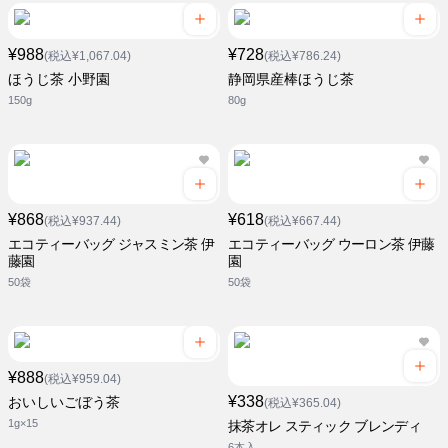
¥988
¥728
(税込¥1,067.04)
(税込¥786.24)
ほうじ茶 小野園
静岡県産棒ほうじ茶
150g
80g
¥868
¥618
(税込¥937.44)
(税込¥667.44)
エコティーバッグ ジャスミン茶 伊
エコティーバッグ ウーロン茶 伊藤
藤園
園
50袋
50袋
¥888
(税込¥959.04)
¥338
おいしいごぼう茶
(税込¥365.04)
1g×15
抹茶オレ スティック ブレンディ
6本入