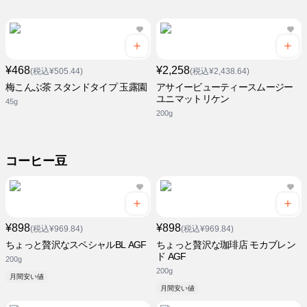
¥468
¥2,258
(税込¥505.44)
(税込¥2,438.64)
梅こんぶ茶 スタンドタイプ 玉露園
アサイービューティースムージー
ユニマットリケン
45g
200g
コーヒー豆
¥898
¥898
(税込¥969.84)
(税込¥969.84)
ちょっと贅沢なスペシャルBL AGF
ちょっと贅沢な珈琲店 モカブレン
ド AGF
200g
200g
月間安い値
月間安い値