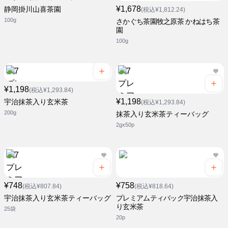
¥1,678
静岡掛川山喜茶園
(税込¥1,812.24)
100g
さかぐち茶園牧之原茶 かねはち茶
園
100g
¥1,198
(税込¥1,293.84)
¥1,198
宇治抹茶入り玄米茶
(税込¥1,293.84)
200g
抹茶入り玄米茶ティーバッグ
2gx50p
¥748
¥758
(税込¥807.84)
(税込¥818.64)
宇治抹茶入り玄米茶ティーバッグ
プレミアムティバック宇治抹茶入
り玄米茶
25袋
20p