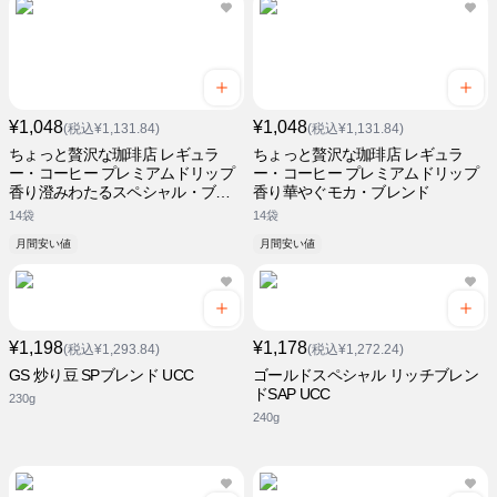
¥1,048
¥1,048
(税込¥1,131.84)
(税込¥1,131.84)
ちょっと贅沢な珈琲店 レギュラ
ちょっと贅沢な珈琲店 レギュラ
ー・コーヒー プレミアムドリップ
ー・コーヒー プレミアムドリップ
香り澄みわたるスペシャル・ブレ
香り華やぐモカ・ブレンド
ンド
14袋
14袋
月間安い値
月間安い値
¥1,198
¥1,178
(税込¥1,293.84)
(税込¥1,272.24)
GS 炒り豆 SPブレンド UCC
ゴールドスペシャル リッチブレン
ドSAP UCC
230g
240g