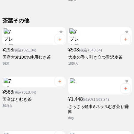
茶葉その他
¥298
¥508
(税込¥321.84)
(税込¥548.64)
国産大麦100%使用むぎ茶
大麦の香り引き立つ贅沢麦茶
56袋
18袋入
¥568
(税込¥613.44)
¥1,448
国産はとむぎ茶
(税込¥1,563.84)
30袋入
さらさら健康ミネラルむぎ茶 伊藤
園
80g