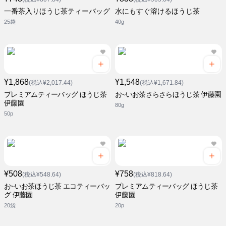
一番茶入りほうじ茶ティーバッグ
水にもすぐ溶けるほうじ茶
25袋
40g
¥1,868
¥1,548
(税込¥2,017.44)
(税込¥1,671.84)
プレミアムティーバッグ ほうじ茶
お~いお茶さらさらほうじ茶 伊藤園
伊藤園
80g
50p
¥508
¥758
(税込¥548.64)
(税込¥818.64)
お~いお茶ほうじ茶 エコティーバッ
プレミアムティーバッグ ほうじ茶
グ 伊藤園
伊藤園
20袋
20p