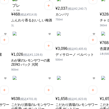
¥2,037
(税込¥2,240.7)
¥468
¥328
カンパリ
(税込¥514.8)
750ml
ふんわり香るおいしい梅酒
チャ
1L
360ml
¥768
¥3,096
杏露酒
(税込¥3,405.6)
¥1,026
1本(500
露
ディサローノ ベルベット
(税込¥1,128.6)
500ml
わが家のレモンサワーの素
ZERO パック 大関
900ml
¥638
¥1,658
¥1,6
(税込¥701.8)
(税込¥1,823.8)
サワー
こだわり酒場のレモンサワー
こだわり酒場のレモンサワー
こだ
の素濃いめ サントリー
の素 サントリー
の素<