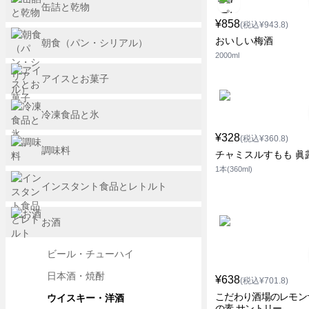
缶詰と乾物
¥858
(税込¥943.8)
おいしい梅酒
朝食（パン・シリアル）
2000ml
アイスとお菓子
冷凍食品と氷
¥328
(税込¥360.8)
調味料
チャミスルすもも 眞
1本(360ml)
インスタント食品とレトルト
お酒
ビール・チューハイ
日本酒・焼酎
¥638
(税込¥701.8)
こだわり酒場のレモン
ウイスキー・洋酒
の素 サントリー