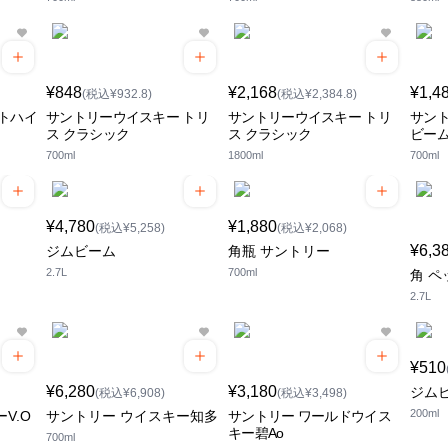
¥848
¥2,168
¥1,4
(税込¥932.8)
(税込¥2,384.8)
トハイ
サントリーウイスキー トリ
サントリーウイスキー トリ
サント
ス クラシック
ス クラシック
ビー
700ml
1800ml
700ml
¥4,780
¥1,880
(税込¥5,258)
(税込¥2,068)
¥6,3
ジムビーム
角瓶 サントリー
2.7L
700ml
角 ペ
2.7L
¥510
¥6,280
¥3,180
ジム
(税込¥6,908)
(税込¥3,498)
200ml
V.O
サントリー ウイスキー知多
サントリー ワールドウイス
キー碧Ao
700ml