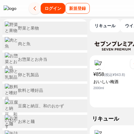
ログイン
新規登録
リキュール
ウ
野菜と果物
肉と魚
お惣菜とお弁当
¥858
卵と乳製品
(税込¥943.8)
おいしい梅酒
2000ml
飲料と嗜好品
豆腐と納豆、和のおかず
リキュール
お米と麺