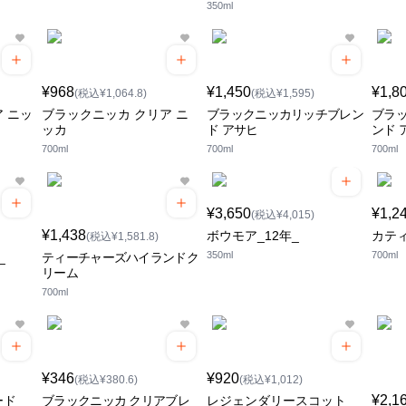
350ml
¥968
¥1,450
¥1,8
(税込¥1,064.8)
(税込¥1,595)
 ニッ
ブラックニッカ クリア ニ
ブラックニッカリッチブレン
ブラ
ッカ
ド アサヒ
ンド 
700ml
700ml
700ml
¥3,650
¥1,2
(税込¥4,015)
¥1,438
ボウモア_12年_
カテ
(税込¥1,581.8)
350ml
700ml
_
ティーチャーズハイランドク
リーム
700ml
¥346
¥920
(税込¥380.6)
(税込¥1,012)
¥2,1
ード
ブラックニッカ クリアブレ
レジェンダリースコット