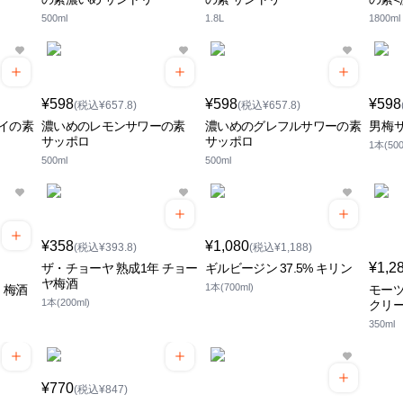
500ml
1.8L
1800ml
¥598
¥598
¥598
(税込¥657.8)
(税込¥657.8)
イの素
濃いめのレモンサワーの素
濃いめのグレフルサワーの素
男梅
サッポロ
サッポロ
1本(500
500ml
500ml
¥358
¥1,080
(税込¥393.8)
(税込¥1,188)
¥1,2
ザ・チョーヤ 熟成1年 チョー
ギルビージン 37.5% キリン
ヤ梅酒
1本(700ml)
 梅酒
モーツ
1本(200ml)
クリ
350ml
¥770
(税込¥847)