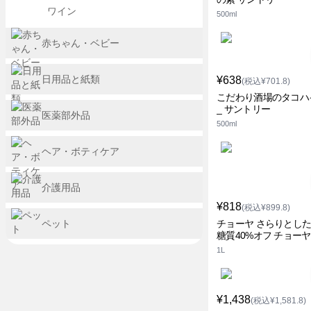
ワイン
500ml
赤ちゃん・ベビー
日用品と紙類
¥638
(税込¥701.8)
こだわり酒場のタコハ
_ サントリー
医薬部外品
500ml
ヘア・ボティケア
介護用品
¥818
(税込¥899.8)
ペット
チョーヤ さらりとした
糖質40%オフ チョーヤ
1L
¥1,438
(税込¥1,581.8)