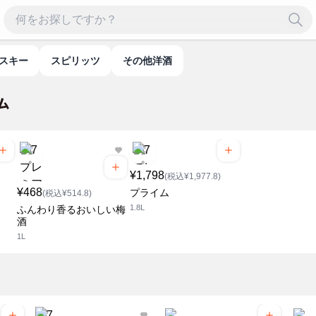
イスキー
スピリッツ
その他洋酒
¥1,798
(税込¥1,977.8)
¥468
プライム
(税込¥514.8)
1.8L
ふんわり香るおいしい梅
酒
1L