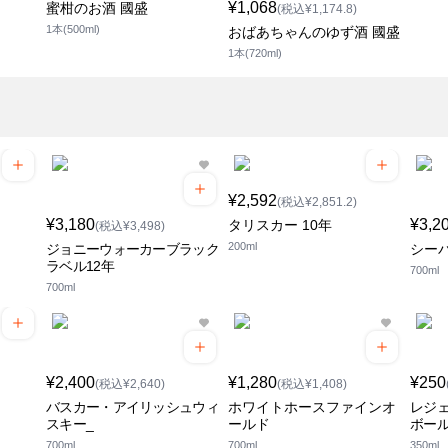
¥1,068
蜜柑のお酒 國盛
(税込¥1,174.8)
1本(500ml)
おばあちゃんのゆず酒 國盛
1本(720ml)
¥2,592
(税込¥2,851.2)
¥3,180
¥3,2
タリスカー 10年
(税込¥3,498)
200ml
ジョニーウォーカーブラック
シー
ラベル12年
700ml
700ml
¥2,400
¥1,280
¥250
(税込¥2,640)
(税込¥1,408)
バスカー・アイリッシュウィ
ホワイトホースファインオ
レジ
スキー_
ールド
ボール
700ml
700ml
350ml