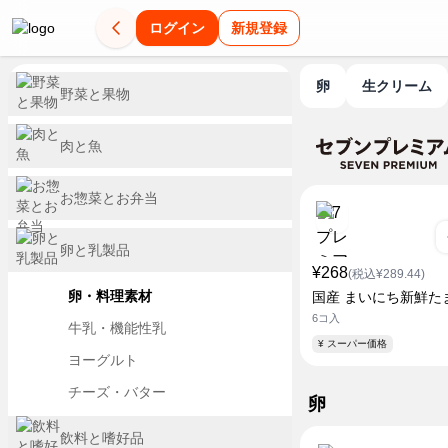
ログイン
新規登録
卵
生クリーム
野菜と果物
肉と魚
お惣菜とお弁当
卵と乳製品
¥268
(税込¥289.44)
卵・料理素材
国産 まいにち新鮮た
6コ入
牛乳・機能性乳
¥ スーパー価格
ヨーグルト
チーズ・バター
卵
飲料と嗜好品