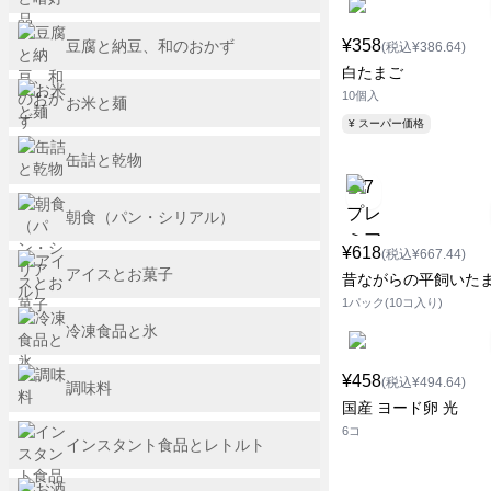
¥358
豆腐と納豆、和のおかず
(税込¥386.64)
白たまご
10個入
お米と麺
¥ スーパー価格
缶詰と乾物
朝食（パン・シリアル）
¥618
(税込¥667.44)
アイスとお菓子
昔ながらの平飼いた
1パック(10コ入り)
冷凍食品と氷
¥458
(税込¥494.64)
調味料
国産 ヨード卵 光
6コ
インスタント食品とレトルト