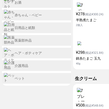
お酒
¥278
(税込¥300.24)
赤ちゃん・ベビー
半熟煮たまご
2個入
日用品と紙類
医薬部外品
¥298
ヘア・ボティケア
(税込¥321.84)
錦糸たまご 玉九
40g
介護用品
生クリーム
ペット
¥508
(税込¥548.64)