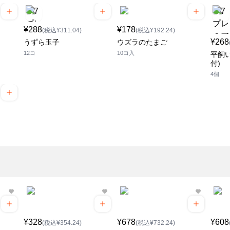
¥288
¥178
(税込¥311.04)
(税込¥192.24)
¥268
うずら玉子
ウズラのたまご
12コ
10コ入
平飼
付)
4個
¥328
¥678
¥608
(税込¥354.24)
(税込¥732.24)