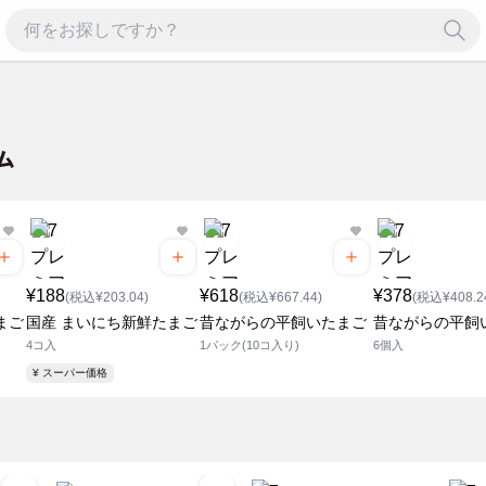
¥188
¥618
¥378
(税込¥203.04)
(税込¥667.44)
(税込¥408.2
まご
国産 まいにち新鮮たまご
昔ながらの平飼いたまご
昔ながらの平飼
4コ入
1パック(10コ入り)
6個入
¥ スーパー価格