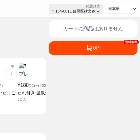
お届け先
〒154-0011 目黒区碑文谷
カートに商品はありません
送料無料
0円
¥278
(税込¥3
¥188
¥238
半熟煮たま
4)
(税込¥203.04)
(税込¥257.04)
2個入
いたまご
たれ付き 温泉たまご
味付き半熟ゆでたまご
3コ入
2個入